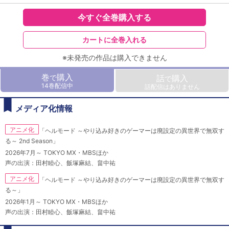
今すぐ全巻購入する
カートに全巻入れる
※未発売の作品は購入できません
巻
購入
で
話
購入
で
14巻配信中
話配信はありません
メディア化情報
アニメ化
「ヘルモード ～やり込み好きのゲーマーは廃設定の異世界で無双す
る～ 2nd Season」
2026年7月～ TOKYO MX・MBSほか
声の出演：田村睦心、飯塚麻結、畠中祐
アニメ化
「ヘルモード ～やり込み好きのゲーマーは廃設定の異世界で無双す
る～」
2026年1月～ TOKYO MX・MBSほか
声の出演：田村睦心、飯塚麻結、畠中祐