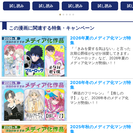
試し読み
試し読み
試し読み
試し読み
試
●
●
●
●
●
この漫画に関連する特集・キャンペーン
2026年夏のメディア化マンガ特
集
『「きみを愛する気はない」と言った
次期公爵様がなぜか溺愛してきます』
『ブルーロック』など、2026年夏の
メディア化マンガ勢揃い！！
2026年冬のメディア化マンガ特
集
『葬送のフリーレン』『【推しの
子】』など、2026年冬のメディア化
マンガ勢揃い！！
2025年秋のメディア化マンガ特
集