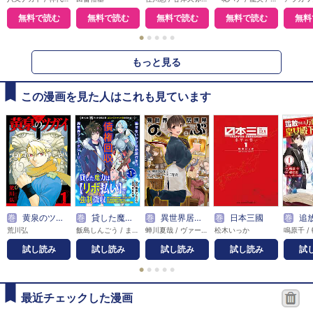
無料で読む
無料で読む
無料で読む
無料で読む
無料
●
●
●
●
●
もっと見る
この漫画を見た人はこれも見ています
巻
黄泉のツガイ
巻
貸した魔力は【リボ払い】で強制徴収～用済みとパーティー追放された俺は、可愛いサポート妖精と一緒に取り立てた魔力を運用して最強を目指す。～（単話版）
巻
異世界居酒屋「のぶ」
巻
日本三國
巻
追放された万能魔法剣士は、
荒川弘
飯島しんごう / まさキチ
蝉川夏哉 / ヴァージニア二等兵 / 転
松木いっか
試し読み
試し読み
試し読み
試し読み
試
●
●
●
●
●
最近チェックした漫画