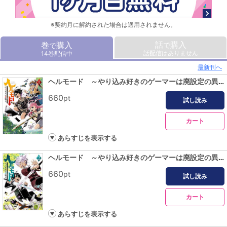
※契約月に解約された場合は適用されません。
話
購入
巻
購入
で
で
話配信はありません
14巻配信中
最新刊へ
ヘルモード ～やり込み好きのゲーマーは廃設定の異世界で無双する～はじまりの召喚士１
660
pt
試し読み
カート
あらすじを表示する
ヘルモード ～やり込み好きのゲーマーは廃設定の異世界で無双する～はじまりの召喚士２
660
pt
試し読み
カート
あらすじを表示する