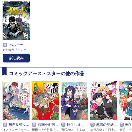
巻
ヘルモード ～やり込み好きのゲーマーは廃設定の異世界で無双する～はじまりの召喚士
鉄田猿児 / ハム男 / 藻
試し読み
コミックアース・スターの他の作品
巻
無自覚聖女は今日も無意識に力を垂れ流す ～公爵家の落ちこぼれ令嬢、嫁ぎ先で幸せを掴み取る～
巻
戦国小町苦労譚（コミック）
巻
転生しました、サラナ・キンジェです。ごきげんよう。 ～優雅なスローライフで大忙し～
巻
無職の英雄 別にスキルなんか要らなかったんだが-才能ゼロの成り上がり-
巻
転生した大聖女は、聖女であることをひ
えとうヨナ / あーもんど / あんべよしろう
沢田一 / 夾竹桃 / 平沢下戸
兎咲みいこ / まゆらん / 匈歌ハトリ
名苗秋緒 / 九頭七尾 / 上田夢人