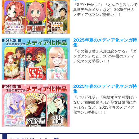
『SPY×FAMILY』『とんでもスキルで
異世界放浪メシ』など、2025年秋の
メディア化マンガ勢揃い！！
2025年夏のメディア化マンガ特
集
『その着せ替え人形は恋をする』『ダ
ンダダン』など、2025年夏のメディ
ア化マンガ勢揃い！！
2025年春のメディア化マンガ特
集
『パリピ孔明』『完璧すぎて可愛げが
ないと婚約破棄された聖女は隣国に売
られる』など、2025年春のメディア
化マンガ勢揃い！！