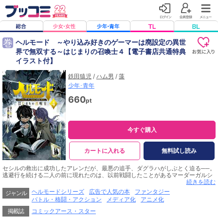
巻
ヘルモード ～やり込み好きのゲーマーは廃設定の異世
界で無双する～はじまりの召喚士４【電子書店共通特典
イラスト付】
鉄田猿児
/
ハム男
/
藻
少年･青年
660
pt
今すぐ購入
カートに入れる
無料試し読み
セシルの救出に成功したアレンだが、最悪の追手、ダグラハがしぶとく迫る──。
逃避行を続ける二人の前に現れたのは、以前戦闘したことがあるマーダーガルシ
ュだった!
続きを読む
圧倒的な強さを誇る魔獣とのリベンジマッチ!
ヘルモードシリーズ
広告で人気の本
ファンタジー
ジャンル
アレンはダグラハに追いつかれる前に倒すことができるのか……!?
バトル・格闘・アクション
メディア化
アニメ化
掲載誌
コミックアース・スター