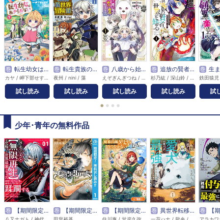
巻
転生幼女はあきらめない
巻
転生貴族の異世界冒険録
巻
八歳から始まる神々の使徒の転生生活
巻
追放の賢者、世界を知る
巻
生まれ変わっ
カヤ / 岬下部せすな / 藻
夜州 / nini / 藻
えぞぎんぎつね / 春夏冬アタル / 藻
杉乃紘 / 深山鈴 / 藻
試し読み
試し読み
試し読み
試し読み
試
●
●
●
●
少年･青年の無料作品
巻
【期間限定無料】外れスキル【無限再生】が覚醒して世界最強になった ～最強の力を手にした俺は、敵対するその全てを蹂躙する～
巻
【期間限定 無料お試し版】ブラッククローバー
巻
【期間限定無料】魔導具師ダリヤはうつむかない ～Dahliya Wilts No More～【分冊版】
巻
異世界転移したら愛犬が最強になりました ～シルバーフェンリルと俺が異世界暮らしを始めたら～ THE COMIC
巻
【期間限定無料】雑用付与術
八又ナガト / 神代大志 / アンブル編集部
田畠裕基
住川惠 / 甘岸久弥 / 景
一花ハナ / 龍央 / りりんら