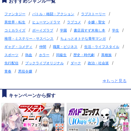
おすすめジャンル一覧
/
/
/
ファンタジー
バトル・格闘・アクション
ラブストーリー
/
/
/
/
異世界・転生
ヒューマンドラマ
ラブコメ
令嬢・聖女
/
/
/
/
/
コミカライズ
ボーイズラブ
学園
書店員すず木推し本
学生
/
/
推理・ミステリー・サスペンス
ちょっとオトナな青年マンガ
/
/
/
/
ギャグ・コメディ
仲間
職業・ビジネス
生活・ライフスタイル
/
/
/
/
/
/
スポーツ
熱血
ホラー
同級生
歴史・時代劇
異種族
/
/
/
/
先行配信
ブックライブオリジナル
ダーク
政治・社会派
/
/
青春
悪役令嬢
⇒もっと見る
キャンペーンから探す