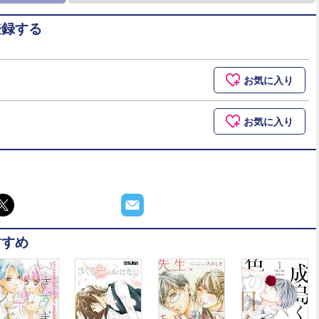
登録する
お気に入り
お気に入り
すすめ