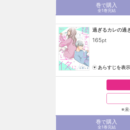
巻
購入
で
全1巻完結
過ぎるカレの過
165
pt
あらすじを表
※
巻
購入
で
全1巻完結