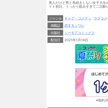
美人だけど男と長続きしない女子大生
イト初日、うっかり飲みすぎて二日酔
に頭悪い癖に」と突きつけられる。が
「おいおまえ何やって」と京太からと
とともに投げつけたら、京太の態度が
ジャンル
ギャグ・コメディ
ラブコメ
掲載誌
恋するソワレ
出版社
シーモアコミックス
配信日
2021年1月14日
※契約