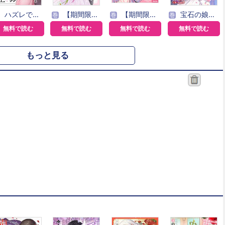
ハズレではじまる溺愛人生～仕組まれた恋の相手はハイスぺ社長
【期間限定無料】「くじ」から始まる婚約生活～厳正なる抽選の結果、笑わない次期公爵様の婚約者に当選しました～
【期間限定 無料お試し版】パーフェクト・ドミネーション 分冊版
宝石の娘と異能の王子
巻
巻
巻
無料で読む
無料で読む
無料で読む
無料で読む
もっと見る