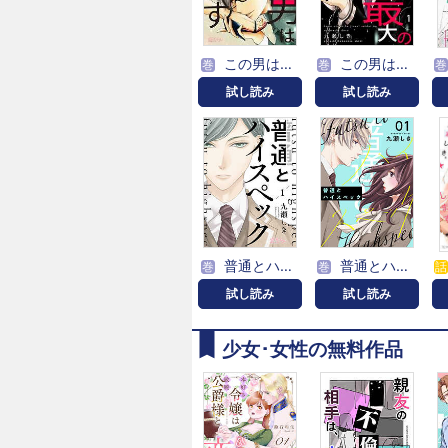
この男は人生最大の過ちです
この男は人生最大の過ちです【描き下ろしおまけ付き特装版】
巻
巻
巻
試し読み
試し読み
普通とハイスペック
普通とハイスペック【描き下ろしおまけ付き特装版】
巻
巻
話
試し読み
試し読み
少女･女性の無料作品