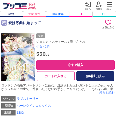
巻
愛は序曲に始まって
完結
ジェシカ・スティール
/
津谷さとみ
少女･女性
550
pt
今すぐ購入
カートに入れる
無料試し読み
ロンドンの高級アパートメントに住む、洗練されたエレガントな大人の女。そん
なソレルがこの世で一番会いたくない相手が、エリスだった――その深い声、黒
曜石のような瞳に、8年前、まだ17歳の少女だったソレルはひと目で恋に落ち
続きを読む
た。けれど罪深いほどの魅力を振りまきながら、彼はソレルを残酷に拒絶したの
ジャンル
ラブストーリー
だ。あれから人が怖くて、しばらく普通の生活すら送れなかった。なんとか立ち
直った今も、二度と恋などするつもりはない。そんなエリスと、まさか再会する
掲載誌
ハーレクインコミックス
なんて…!?
出版社
SBCr