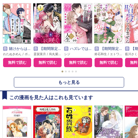
巻
賭けからはじまるサヨナラの恋【単話版】
巻
【期間限定無料】悪女は美しき獣の愛に咲く（単話版）
巻
ハズレではじまる溺愛人生～仕組まれた恋の相手はハイスぺ社長
巻
【期間限定無料】本好き令嬢は敏腕公爵様とひそやかに恋をする
巻
【期間限定無料】敵国の
わたぬきめん / ポルン
斎賀菜月 / 烏丸紫明
シジ
鈴石和生 / エトワール編集部
無料で読む
無料で読む
無料で読む
無料で読む
無料
●
●
●
●
●
もっと見る
この漫画を見た人はこれも見ています