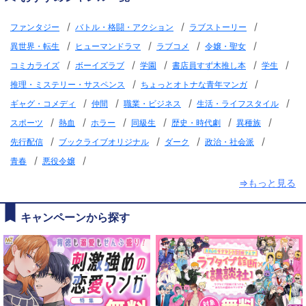
/
/
/
ファンタジー
バトル・格闘・アクション
ラブストーリー
/
/
/
/
異世界・転生
ヒューマンドラマ
ラブコメ
令嬢・聖女
/
/
/
/
/
コミカライズ
ボーイズラブ
学園
書店員すず木推し本
学生
/
/
推理・ミステリー・サスペンス
ちょっとオトナな青年マンガ
/
/
/
/
ギャグ・コメディ
仲間
職業・ビジネス
生活・ライフスタイル
/
/
/
/
/
/
スポーツ
熱血
ホラー
同級生
歴史・時代劇
異種族
/
/
/
/
先行配信
ブックライブオリジナル
ダーク
政治・社会派
/
/
青春
悪役令嬢
⇒もっと見る
キャンペーンから探す