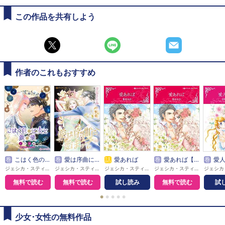
この作品を共有しよう
作者のこれもおすすめ
巻
こはく色の乙女と銀の狼【分冊】
巻
愛は序曲に始まって【分冊】
話
愛あれば
巻
愛あれば【分冊】
巻
愛
ジェシカ・スティール / くりおね。
ジェシカ・スティール / 津谷さとみ
ジェシカ・スティール / 桜はるひ
ジェシカ・スティール / 桜はるひ
無料で読む
無料で読む
試し読み
無料で読む
試
●
●
●
●
●
少女･女性の無料作品