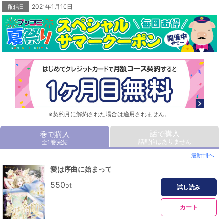
配信日
2021年1月10日
※契約月に解約された場合は適用されません。
話
購入
巻
購入
で
で
話配信はありません
全1巻完結
最新刊へ
愛は序曲に始まって
550
pt
試し読み
カート