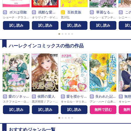
巻
ボスは宿敵
巻
残酷な愛人契約
話
百姓貴族
巻
華麗なる憂鬱
巻
このプロ
ショーナ・デラコート / 岡本慶子
オリヴィア・ゲイツ / JET
荒川弘
ヘレン・ビアンチン / ながさわさとる
試し読み
試し読み
試し読み
試し読み
試
●
●
●
●
●
ハーレクインコミックスの他の作品
巻
愛のソネット
巻
侯爵の愛人
巻
愛を授かりしベネチア【特典付き】
巻
失われた記憶－契約結婚【分冊】
巻
無慈悲な
ステファニー・ローレンス / わたぬきめん
黒沢明世 / アン・ヘリス
キャロル・マリネッリ / 水沢友希
アン・ハー / 山本鹿乃子
試し読み
試し読み
試し読み
無料で読む
無料
●
●
●
●
●
おすすめジャンル一覧