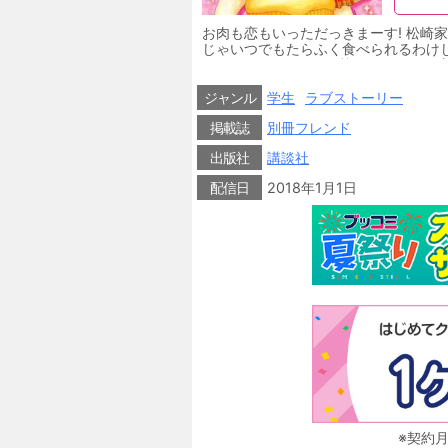
お肉も恋もいっただっきまーす! 松崎
じゃいつでもたらふく食べられるわけじ
ものの……!? たちばな梓のハッピーな
ジャンル
学生
ラブストーリー
掲載誌
別冊フレンド
出版社
講談社
配信日
2018年1月1日
※契約