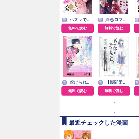
ハズレではじまる溺愛人生～仕組まれた恋の相手はハイスぺ社長
賭恋ロマネスク～大正悪役令嬢と最狂マフィア
巻
巻
巻
無料で読む
無料で読む
虐げられ王女に転生しましたが、竜神の加護を持つ最強騎士様に愛されて幸せです（コミック）【単話版】
【期間限定 無料お試し版】隣の席の、五十嵐くん。
巻
巻
巻
無料で読む
無料で読む
最近チェックした漫画