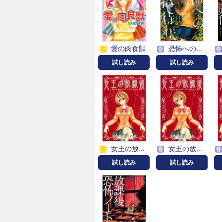
愛の肉食獣
恐怖への招待状
話
巻
巻
試し読み
試し読み
女王の放課後
女王の放課後
話
巻
巻
試し読み
試し読み