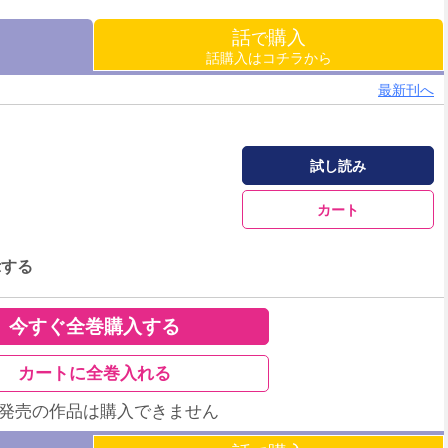
話
購入
で
話購入はコチラから
最新刊へ
試し読み
カート
示する
今すぐ全巻購入する
カートに全巻入れる
未発売の作品は購入できません