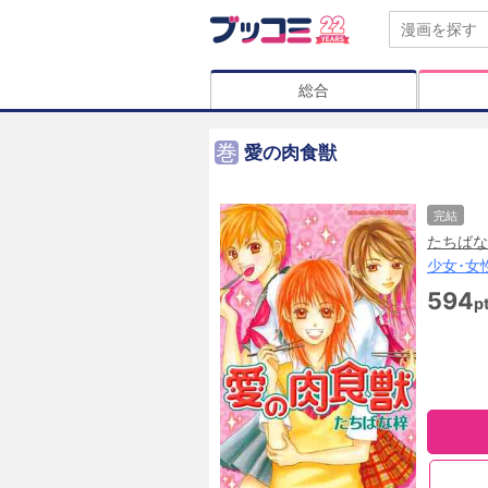
総合
巻
愛の肉食獣
完結
たちばな
少女･女
594
p