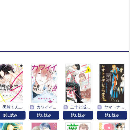
黒崎くんの言いなりになんてならないＳ
カワイイなんて聞いてない！！
二十と成獣 ベツフレプチ
ヤマトナデシコ七変化 The best
巻
巻
巻
試し読み
試し読み
試し読み
試し読み