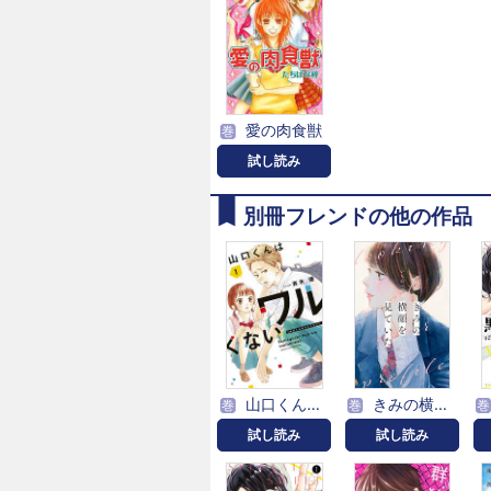
愛の肉食獣
巻
試し読み
別冊フレンドの他の作品
山口くんはワルくない
きみの横顔を見ていた
巻
巻
巻
試し読み
試し読み