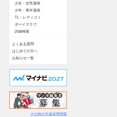
少女・女性漫画
少年・青年漫画
TL・レディコミ
ボーイズラブ
詳細検索
よくある質問
はじめての方へ
お知らせ一覧
その他の中途採用情報