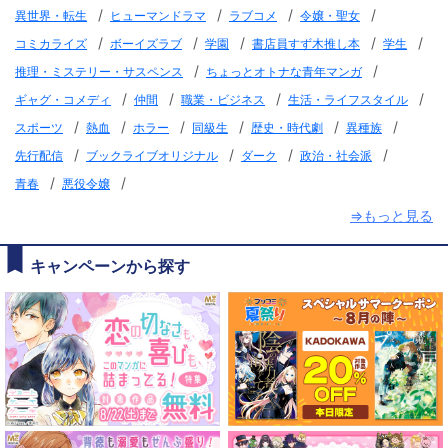
/
/
/
/
異世界・転生
ヒューマンドラマ
ラブコメ
令嬢・聖女
/
/
/
/
/
コミカライズ
ボーイズラブ
学園
書店員すず木推し本
学生
/
/
推理・ミステリー・サスペンス
ちょっとオトナな青年マンガ
/
/
/
/
ギャグ・コメディ
仲間
職業・ビジネス
生活・ライフスタイル
/
/
/
/
/
/
スポーツ
熱血
ホラー
同級生
歴史・時代劇
異種族
/
/
/
/
先行配信
ブックライブオリジナル
ダーク
政治・社会派
/
/
青春
悪役令嬢
⇒もっと見る
キャンペーンから探す