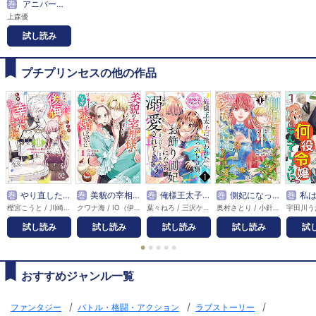
巻
アニバーサリー
上森優
試し読み
プチプリンセスの他の作品
巻
やり直した彼らだけが後悔します。私は幸せになりますが。
巻
美貌の宰相様がまったく乗り気でなかったので、好き勝手したら、なぜか求婚されてしまった 溺愛とお菓子でお腹いっぱい
巻
俺様王太子に拾われた崖っぷち令嬢、お飾り側妃になる…はずが溺愛されてます！？(話売り)
巻
側妃になったけど、別に愛さなくていいですよ？～他力本願な妃はぐーたらライフを送りたい～
巻
私はいったい何役令嬢なんでしょう！？～大
樫宮こうと / 川崎悠 / くにみつ
クワナ海 / IO（伊川伊織）
葉々ねろ / 三沢ケイ
奥村さとり / 小針ゆき子
宇田川う
試し読み
試し読み
試し読み
試し読み
試
●
●
●
●
●
おすすめジャンル一覧
/
/
/
ファンタジー
バトル・格闘・アクション
ラブストーリー