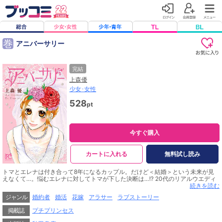
巻
アニバーサリー
完結
上森優
少女･女性
528
pt
今すぐ購入
カートに入れる
無料試し読み
トマとエレナは付き合って8年になるカップル。だけど＜結婚＞という未来が見
えなくて…。悩むエレナに対してトマが下した決断は…!? 20代のリアルウエディ
ングストーリー!!
続きを読む
ジャンル
婚約者
婚活
花嫁
アラサー
ラブストーリー
掲載誌
プチプリンセス