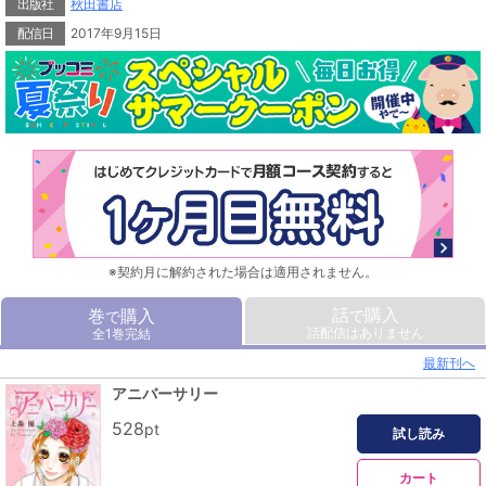
出版社
秋田書店
配信日
2017年9月15日
※契約月に解約された場合は適用されません。
話
購入
巻
購入
で
で
話配信はありません
全1巻完結
最新刊へ
アニバーサリー
528
pt
試し読み
カート