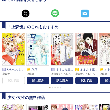
「上森優」のこれもおすすめ
巻
いいなりLOVEレッスン
話
浮気
巻
オオカミ王子の言うとおり
話
オオカミ王子の言うとおり
話
オトコ
上森優
上森優
上森優 / ももしろ
上森優 / ももしろ
上森優
試し読み
試し読み
試し読み
試し読み
試
●
●
●
●
●
少女･女性の無料作品