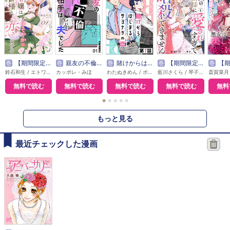
巻
【期間限定無料】本好き令嬢は敏腕公爵様とひそやかに恋をする
巻
親友の不倫相手は、夫でした【単話版】
巻
賭けからはじまるサヨナラの恋【単話版】
巻
【期間限定無料】敵国の公爵様に愛されすぎて暗殺できません！
巻
【期間限定無料】悪
鈴石和生 / エトワール編集部
カッポレ・みほ
わたぬきめん / ポルン
藍川さくら / 琴子 / エトワール編集部
無料で読む
無料で読む
無料で読む
無料で読む
無料
●
●
●
●
●
もっと見る
最近チェックした漫画