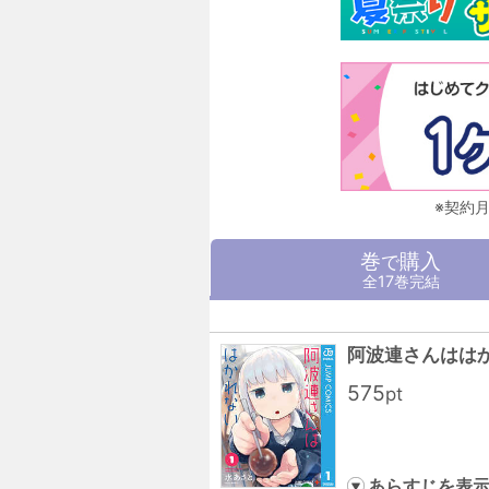
※契約
巻
購入
で
全17巻完結
阿波連さんははか
575
pt
あらすじを表