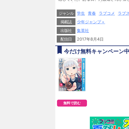
近!? 「遠すぎたり」「近すぎたり」
第1巻!!
ジャンル
学生
青春
ラブコメ
ラブ
掲載誌
少年ジャンプ＋
出版社
集英社
配信日
2017年8月4日
今だけ無料キャンペーン
無料で読む