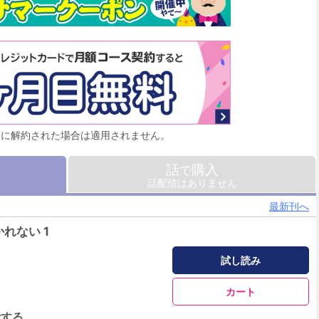
月に解約された場合は適用されません。
話
購入
で
話配信はありません
最新刊へ
れない 1
試し読み
カート
示する