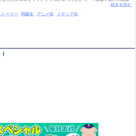
予測不能な阿波連さん。色んな意味で、『はかれない』青春コメディ
続きを読む
ストーリー
同級生
アニメ化
メディア化
中！