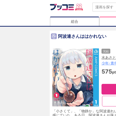
総合
巻
阿波連さんははかれない
完結
水あさと
少年･青
575
pt
「小さくて」、「物静か」な阿波連れ
感じていた。ある日、阿波連さんが落