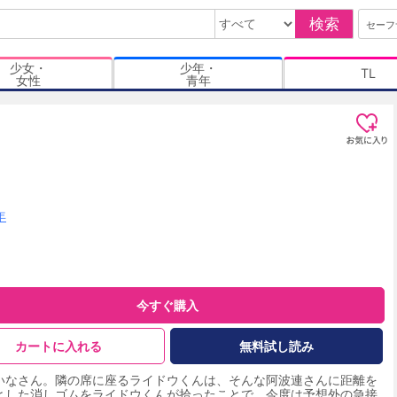
検索
セーフ
少女・
少年・
TL
女性
青年
年
今すぐ購入
カートに入れる
無料試し読み
いなさん。隣の席に座るライドウくんは、そんな阿波連さんに距離を
とした消しゴムをライドウくんが拾ったことで、今度は予想外の急接