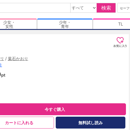
検索
セーフ
少女・
少年・
TL
女性
青年
リ
/
葉石かおり
性
0
pt
今すぐ購入
カートに入れる
無料試し読み