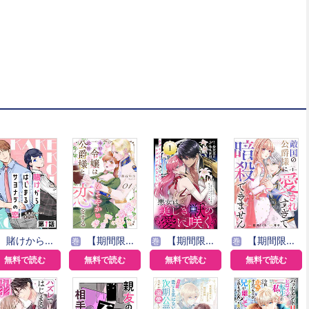
賭けからはじまるサヨナラの恋【単話版】
【期間限定無料】本好き令嬢は敏腕公爵様とひそやかに恋をする
【期間限定無料】悪女は美しき獣の愛に咲く（単話版）
【期間限定無料】敵国の公爵様に愛されすぎて暗殺できません！
巻
巻
巻
無料で読む
無料で読む
無料で読む
無料で読む