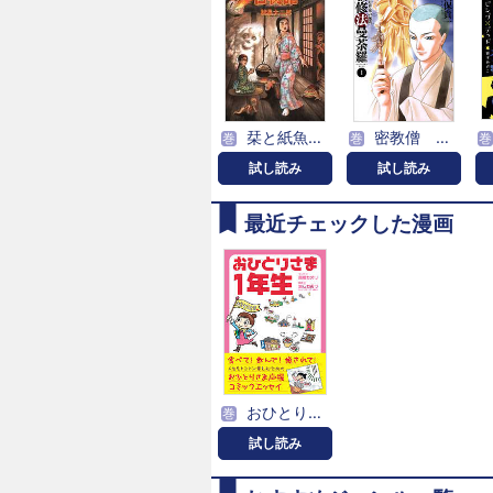
栞と紙魚子の百物語
密教僧 秋月慈童の秘儀 霊験修法曼荼羅
巻
巻
巻
試し読み
試し読み
最近チェックした漫画
おひとりさま１年生
巻
試し読み