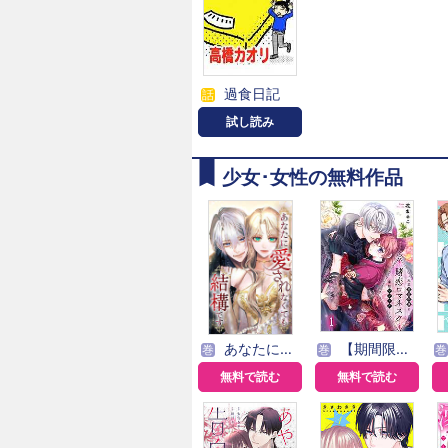
過食日記
話
試し読み
少女･女性の無料作品
あなたに愛されなくても結構です【タテヨミ】
【期間限定無料】賭恋ロマネスク～大正悪役令嬢と最狂マフィア
巻
巻
巻
無料で読む
無料で読む