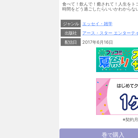
食べて！飲んで！癒されて！人生をトコ
時間をどう過ごしたらいいかわからない
ぐに始められる「お家でできるひとり
スマートに食事を楽しむ「おひとりさ
お酒の楽しみ方」、身も心もリフレッ
ジャンル
エッセイ・雑学
る、究極の自分磨きの指南書コミック
出版社
アース・スター エンターテ
配信日
2017年6月16日
※契約
巻
購入
で