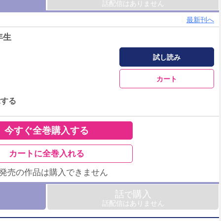
話配信はありません
最新刊へ
年生
試し読み
カート
示する
今すぐ全巻購入する
カートに全巻入れる
未発売の作品は購入できません
話
購入
で
話配信はありません