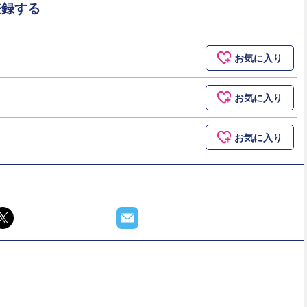
登録する
お気に入り
お気に入り
お気に入り