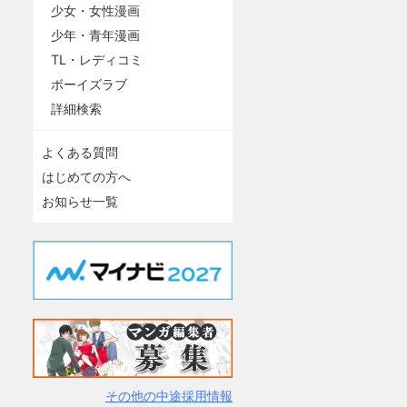
少女・女性漫画
少年・青年漫画
TL・レディコミ
ボーイズラブ
詳細検索
よくある質問
はじめての方へ
お知らせ一覧
その他の中途採用情報