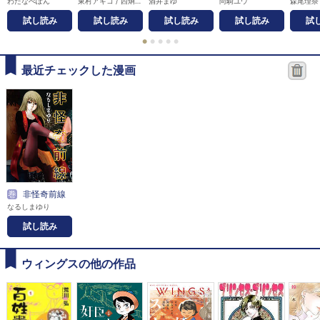
わたなべぽん
東村アキコ / 西炯子 / 波津彬子 / 田村由美 / 黒娜さかき / 吉村明美 / 宮川亜希子 / そにしけんじ / 谷口ジロー / 萩尾望都 / 神坂智子 / 岩館真理子 / 夏緑 / ちくやまきよし / 森栗丸 / 山本おさむ / 新井理恵 / 西岸良平 / 萬屋不死身之介 / 安倍夜郎 / るなツー / 奈知未佐子 / よしまさこ / 吉田戦車
酒井まゆ
尚騎ユウ
森尾理奈
試し読み
試し読み
試し読み
試し読み
試
●
●
●
●
●
最近チェックした漫画
巻
非怪奇前線
なるしまゆり
試し読み
ウィングスの他の作品