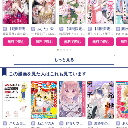
巻
【期間限定無料】悪女は美しき獣の愛に咲く（単話版）
巻
あなたに愛されなくても結構です【タテヨミ】
巻
【期間限定無料】本好き令嬢は敏腕公爵様とひそやかに恋をする
巻
【期間限定無料】敵国の公爵様に愛されすぎて暗殺できません！
巻
賭けからはじま
斎賀菜月 / 烏丸紫明
井上里彩子 / SORAJIMA
鈴石和生 / エトワール編集部
藍川さくら / 琴子 / エトワール編集部
無料で読む
無料で読む
無料で読む
無料で読む
無料
●
●
●
●
●
もっと見る
この漫画を見た人はこれも見ています
巻
スリム美人の生活習慣を真似したら １年間で30キロ痩せました
巻
ねこだのみ
巻
群青リフレクション
巻
裏路地の男子たち プチデザ
巻
あなたが生