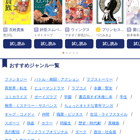
巻
百姓貴族
巻
奸臣スムバト
巻
ウィングス
話
プリンセス・プリンセス【完全版】
巻
愛に愛ら
荒川弘
トマトスープ
アオダ / 碧也ぴんく / 赤佐たな / 赤羽にな / あがた愛 / 秋60 / 天ノ川子 / 天吹今飛 / 雨宮うり / 雨宮もえ / 荒川弘 / アラタミヤコ / 新波シャノ / 蟻子 / 池田乾 / いしいゆか / 市川けい / 市川なつを / 糸井のぞ / 伊東七つ生 / 井原西鶴 / 岩本ナオ / 梅田阿比 / 売野機子 / 嬉野君 / 影木栄貴 / エイタツ / 榎田ユウリ / OYSTER / 押上美猫 / 大森小鳩 / 尾崎かおり / 片山愁 / かづか将来 / カトリーヌあやこ / 金色スイス / 夏乃あゆみ / カラスヤサトシ / 雁須磨子 / かわい千草 / ガンモ / 如月弘鷹 / キシダチカ / きづきあきら / 草壁レイ / 草間さかえ / 楠桂 / 久世番子 / 久世みずき / 熊乃まこ / クロオ千尋 / 花糸 / 獸木野生 / 神坂智子 / 小鬼36℃ / コオノオコ / 越田うめ / 小鳥谷まるこ / こだま翠果 / ことの / コドモペーパー / 小松松子 / ごろう / サガミワカ / 佐久本あゆ / 佐々木久美子 / サトウナンキ / 沢田翔 / 沢マチコ / 篠原烏童 / 芝浦晴海 / 嶋二 / 下川 / 下川林 / 霜月かいり / 慎本真 / 菅野彰 / 杉乃紘 / 鈴木有布子 / 芹沢諒 / 園田ゆり / 高木ユーナ / 高嶋ひろみ / たらちねジョン / ちあい / チノク / 茶渋たむ / つだみきよ / つゆきゆるこ / トジツキハジメ / TONO / トマトスープ / ドンドン / 尚月地 / 中野まや花 / 永田千紘 / 長見理央 / なぐも / 那州雪絵 / 夏目イサク / Nacht / なりた晴ノ / なるしまゆり / 南華つくる / 西谷ミツマル / 沼原望 / のおと / のくらじれ / ノブヨシ侍 / 箱知子 / 花園あずき / 羽仁倉雲 / 林らいす / 原宮ココ / 平澤枝里子 / 昼屋わずか / びっけ / 藤生 / ふじつか雪 / 文章 / 古矢渚 / 別府マコト / 堀江蟹子 / 本郷地下 / 麻城ゆう / 街子マドカ / 松尾マアタ / 松本花 / まるかわ / 三木笙子 / ミキマキ / 御手洗直子 / 道原かつみ / みづい甘 / 南野ましろ / ムネヤマヨシミ / 毛利亘宏 / 桃井涼太 / 百瀬ガンジィ / 森永ミキ / 森みさき / 両角潤香 / 文善やよひ / 八月八 / 山口カエ / ヤマダコト / 山田シロ / 山田睦月 / ゆくえ萌葱 / 柚木ゆの / 吉川景都 / ヨダカケイ / 四ツ原フリコ / りさり / RENA / 私屋カヲル
つだみきよ
鈴木有布
試し読み
試し読み
試し読み
試し読み
試
●
●
●
●
●
おすすめジャンル一覧
/
/
/
ファンタジー
バトル・格闘・アクション
ラブストーリー
/
/
/
/
異世界・転生
ヒューマンドラマ
ラブコメ
令嬢・聖女
/
/
/
/
/
コミカライズ
ボーイズラブ
学園
書店員すず木推し本
学生
/
/
推理・ミステリー・サスペンス
ちょっとオトナな青年マンガ
/
/
/
/
ギャグ・コメディ
仲間
職業・ビジネス
生活・ライフスタイル
/
/
/
/
/
/
スポーツ
熱血
ホラー
同級生
歴史・時代劇
異種族
/
/
/
/
先行配信
ブックライブオリジナル
ダーク
政治・社会派