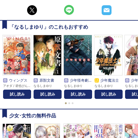
「なるしまゆり」のこれもおすすめ
巻
ウィングス
巻
原獣文書
巻
少年怪奇劇場
話
少年魔法士
巻
少年魔法士
アオダ / 碧也ぴんく / 赤佐たな / 赤羽にな / あがた愛 / 秋60 / 天ノ川子 / 天吹今飛 / 雨宮うり / 雨宮もえ / 荒川弘 / アラタミヤコ / 新波シャノ / 蟻子 / 池田乾 / いしいゆか / 市川けい / 市川なつを / 糸井のぞ / 伊東七つ生 / 井原西鶴 / 岩本ナオ / 梅田阿比 / 売野機子 / 嬉野君 / 影木栄貴 / エイタツ / 榎田ユウリ / OYSTER / 押上美猫 / 大森小鳩 / 尾崎かおり / 片山愁 / かづか将来 / カトリーヌあやこ / 金色スイス / 夏乃あゆみ / カラスヤサトシ / 雁須磨子 / かわい千草 / ガンモ / 如月弘鷹 / キシダチカ / きづきあきら / 草壁レイ / 草間さかえ / 楠桂 / 久世番子 / 久世みずき / 熊乃まこ / クロオ千尋 / 花糸 / 獸木野生 / 神坂智子 / 小鬼36℃ / コオノオコ / 越田うめ / 小鳥谷まるこ / こだま翠果 / ことの / コドモペーパー / 小松松子 / ごろう / サガミワカ / 佐久本あゆ / 佐々木久美子 / サトウナンキ / 沢田翔 / 沢マチコ / 篠原烏童 / 芝浦晴海 / 嶋二 / 下川 / 下川林 / 霜月かいり / 慎本真 / 菅野彰 / 杉乃紘 / 鈴木有布子 / 芹沢諒 / 園田ゆり / 高木ユーナ / 高嶋ひろみ / たらちねジョン / ちあい / チノク / 茶渋たむ / つだみきよ / つゆきゆるこ / トジツキハジメ / TONO / トマトスープ / ドンドン / 尚月地 / 中野まや花 / 永田千紘 / 長見理央 / なぐも / 那州雪絵 / 夏目イサク / Nacht / なりた晴ノ / なるしまゆり / 南華つくる / 西谷ミツマル / 沼原望 / のおと / のくらじれ / ノブヨシ侍 / 箱知子 / 花園あずき / 羽仁倉雲 / 林らいす / 原宮ココ / 平澤枝里子 / 昼屋わずか / びっけ / 藤生 / ふじつか雪 / 文章 / 古矢渚 / 別府マコト / 堀江蟹子 / 本郷地下 / 麻城ゆう / 街子マドカ / 松尾マアタ / 松本花 / まるかわ / 三木笙子 / ミキマキ / 御手洗直子 / 道原かつみ / みづい甘 / 南野ましろ / ムネヤマヨシミ / 毛利亘宏 / 桃井涼太 / 百瀬ガンジィ / 森永ミキ / 森みさき / 両角潤香 / 文善やよひ / 八月八 / 山口カエ / ヤマダコト / 山田シロ / 山田睦月 / ゆくえ萌葱 / 柚木ゆの / 吉川景都 / ヨダカケイ / 四ツ原フリコ / りさり / RENA / 私屋カヲル
なるしまゆり
なるしまゆり
なるしまゆり
なるしま
試し読み
試し読み
試し読み
試し読み
試
●
●
●
少女･女性の無料作品