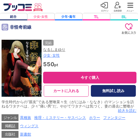
巻
非怪奇前線
完結
なるしまゆり
少女･女性
550
pt
今すぐ購入
カートに入れる
無料試し読み
学生時代からの“親友”である蟹喰菜々生（がにはみ・ななき）のマンションを訪
ねるワタナベは、少々“痛い男”だ。やがてワタナベは気づく。妻の過去に蟹喰が
いたことを……!? 不条理と必然が織りなす悲痛な物語の果てにあるのは、凄惨な
続きを読む
絶望か、生きる勇気か……。表題作「非怪奇前線」＋後日譚「非怪奇前線 The Aft
ジャンル
異種族
推理・ミステリー・サスペンス
ホラー
ファンタジー
er」のほか、1998年発表の幻の短編「きりんは月を食べる夢を見るか」を収録。
掲載誌
ウィングス
出版社
新書館