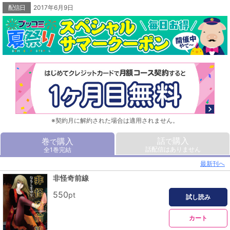
配信日
2017年6月9日
※契約月に解約された場合は適用されません。
話
購入
巻
購入
で
で
話配信はありません
全1巻完結
最新刊へ
非怪奇前線
550
pt
試し読み
カート