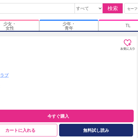
検索
セーフ
少女・
少年・
TL
女性
青年
ラブ
t
今すぐ購入
カートに入れる
無料試し読み