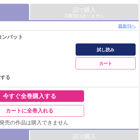
話
購入
で
話配信はありません
最新刊へ
コンバット
試し読み
カート
示する
今すぐ全巻購入する
カートに全巻入れる
未発売の作品は購入できません
話
購入
で