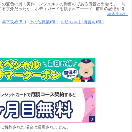
ドの髪色の男・美作コンツェルンの御曹司である流音と出会う。「前
る京介だったが、ボディガードを頼まれて――!? 前世の記憶が引
ブ。
続きを読む
年下攻め(BL)
その他職業(BL)
お坊ちゃま･御曹司(BL)
月に解約された場合は適用されません。