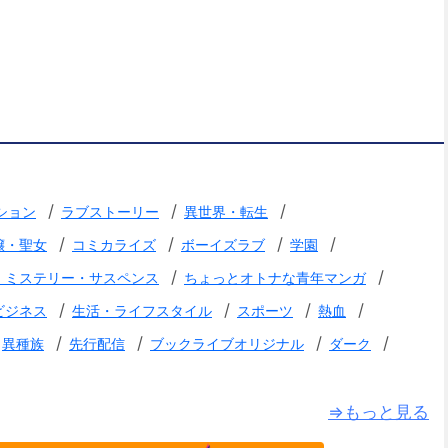
/
/
/
ション
ラブストーリー
異世界・転生
/
/
/
/
嬢・聖女
コミカライズ
ボーイズラブ
学園
/
/
・ミステリー・サスペンス
ちょっとオトナな青年マンガ
/
/
/
/
ビジネス
生活・ライフスタイル
スポーツ
熱血
/
/
/
/
異種族
先行配信
ブックライブオリジナル
ダーク
⇒もっと見る