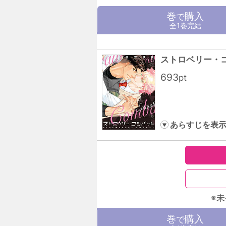
巻
購入
で
全1巻完結
ストロベリー・
693
pt
あらすじを表
※
巻
購入
で