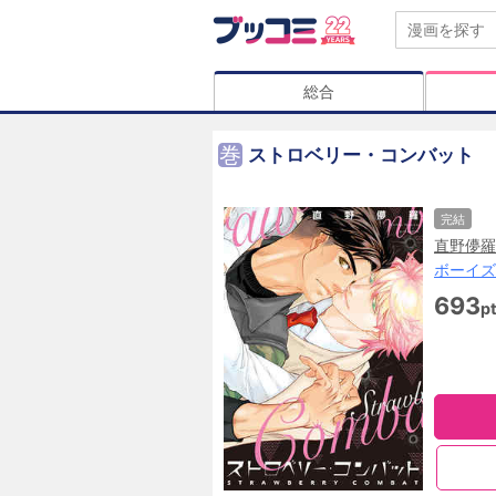
総合
巻
ストロベリー・コンバット
完結
直野儚羅
ボーイズ
693
p