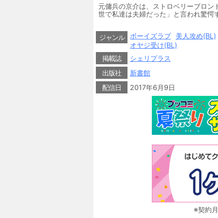
元傭兵の京介は、ストロベリーブロン
世で私達は夫婦だった」と言われ驚愕す
き寄せる、リインカーネーション・ラ
ボーイズラブ
美人攻め(BL)
ジャンル
オヤジ受け(BL)
掲載誌
シェリプラス
出版社
新書館
配信日
2017年6月9日
※契約