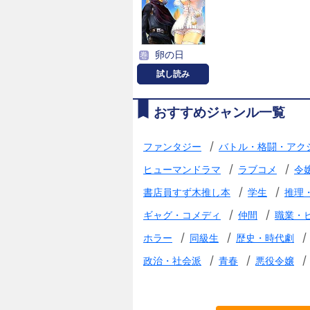
卵の日
巻
試し読み
おすすめジャンル一覧
/
ファンタジー
バトル・格闘・アク
/
/
ヒューマンドラマ
ラブコメ
令
/
/
書店員すず木推し本
学生
推理
/
/
ギャグ・コメディ
仲間
職業・
/
/
/
ホラー
同級生
歴史・時代劇
/
/
/
政治・社会派
青春
悪役令嬢