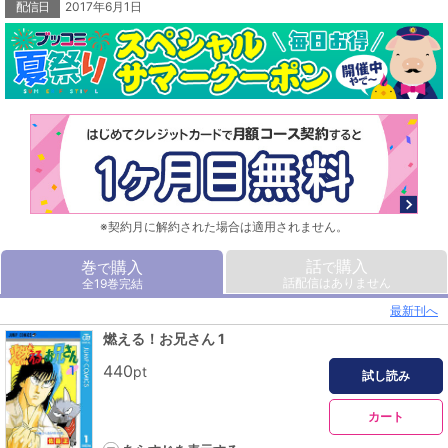
配信日
2017年6月1日
※契約月に解約された場合は適用されません。
話
購入
巻
購入
で
で
話配信はありません
全19巻完結
最新刊へ
燃える！お兄さん 1
440
pt
試し読み
カート