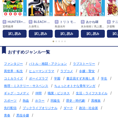
巻
HUNTER×HUNTER モノクロ版
巻
BLEACH モノクロ版
巻
トリコ モノクロ版
巻
あかね噺
巻
テニ
冨樫義博
久保帯人
島袋光年
末永裕樹 / 馬上鷹将
許斐剛
試し読み
試し読み
試し読み
試し読み
試
●
●
●
●
●
おすすめジャンル一覧
/
/
/
ファンタジー
バトル・格闘・アクション
ラブストーリー
/
/
/
/
異世界・転生
ヒューマンドラマ
ラブコメ
令嬢・聖女
/
/
/
/
/
コミカライズ
ボーイズラブ
学園
書店員すず木推し本
学生
/
/
推理・ミステリー・サスペンス
ちょっとオトナな青年マンガ
/
/
/
/
ギャグ・コメディ
仲間
職業・ビジネス
生活・ライフスタイル
/
/
/
/
/
/
スポーツ
熱血
ホラー
同級生
歴史・時代劇
異種族
/
/
/
/
先行配信
ブックライブオリジナル
ダーク
政治・社会派
/
/
青春
悪役令嬢