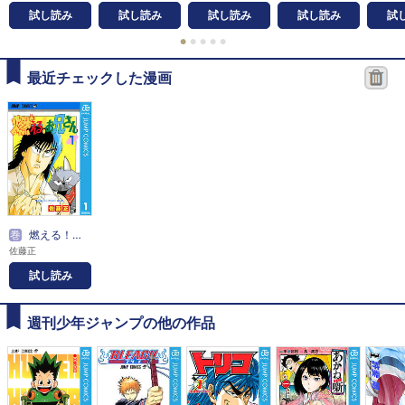
試し読み
試し読み
試し読み
試し読み
試
●
●
●
●
●
最近チェックした漫画
巻
燃える！お兄さん
佐藤正
試し読み
週刊少年ジャンプの他の作品