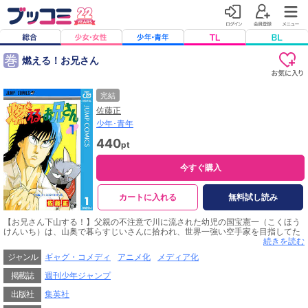
巻
燃える！お兄さん
完結
佐藤正
少年･青年
440
pt
今すぐ購入
カートに入れる
無料試し読み
【お兄さん下山する！】父親の不注意で川に流された幼児の国宝憲一（こくほう
けんいち）は、山奥で暮らすじいさんに拾われ、世界一強い空手家を目指してた
くましく育てられた。13年後、憲一は本当の家族が街にいると知り、山を降りて
続きを読む
東京へ向かうが…都会では初めて見るものばかり！ 世間知らずの野生児・憲一
ジャンル
ギャグ・コメディ
アニメ化
メディア化
が規格はずれのパワーで大騒動を巻き起こす！ 笑撃のファミリーギャグ・第1
巻！
掲載誌
週刊少年ジャンプ
出版社
集英社