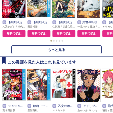
巻
【期間限定無料】外れスキル【無限再生】が覚醒して世界最強になった ～最強の力を手にした俺は、敵対するその全てを蹂躙する～
巻
【期間限定 無料お試し版】ブラッククローバー
巻
【期間限定無料】魔導具師ダリヤはうつむかない ～Dahliya Wilts No More～【分冊版】
巻
異世界転移したら愛犬が最強になりました ～シルバーフェンリルと俺が異世界暮らしを始めたら～ THE COMIC
巻
【期間限定無料】雑用付与術
八又ナガト / 神代大志 / アンブル編集部
田畠裕基
住川惠 / 甘岸久弥 / 景
一花ハナ / 龍央 / りりんら
無料で読む
無料で読む
無料で読む
無料で読む
無料
●
●
●
●
●
もっと見る
この漫画を見た人はこれも見ています
巻
ジョジョの奇妙な冒険 第4部 モノクロ版
巻
銀魂 アニメコミックス ～何事も最初が肝心なので多少背伸びするくらいが丁度良い～
巻
乙女のホゾシタ
巻
アドリブ王子くん
巻
飛火夏虫-H
荒木飛呂彦
空知英秋
マドカマチコ
あかつきけいいち
猫月 / 