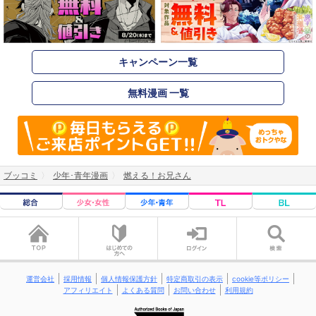
キャンペーン一覧
無料漫画 一覧
ブッコミ
少年･青年漫画
燃える！お兄さん
運営会社
採用情報
個人情報保護方針
特定商取引の表示
cookie等ポリシー
アフィリエイト
よくある質問
お問い合わせ
利用規約