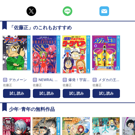
「佐藤正」のこれもおすすめ
巻
デカメーン
巻
NEWRAL NETWORK ミリンダ・ファイト
巻
爆発！宇宙クマさん タータ・ベア＆菊千代くん
巻
メダカの王国
佐藤正
佐藤正
佐藤正
佐藤正
試し読み
試し読み
試し読み
試し読み
少年･青年の無料作品