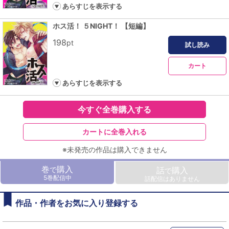
あらすじを表示する
ホス活！ ５NIGHT！ 【短編】
198
pt
試し読み
カート
あらすじを表示する
今すぐ全巻購入する
カートに全巻入れる
※未発売の作品は購入できません
巻
購入
で
話
購入
で
5巻配信中
話配信はありません
作品・作者をお気に入り登録する