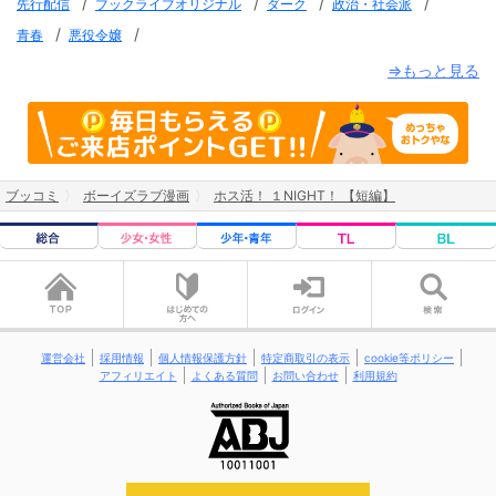
/
/
/
/
先行配信
ブックライブオリジナル
ダーク
政治・社会派
/
/
青春
悪役令嬢
⇒もっと見る
ブッコミ
ボーイズラブ漫画
ホス活！ １NIGHT！ 【短編】
運営会社
採用情報
個人情報保護方針
特定商取引の表示
cookie等ポリシー
アフィリエイト
よくある質問
お問い合わせ
利用規約