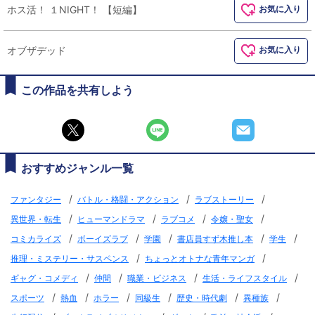
ホス活！ １NIGHT！ 【短編】
お気に入り
オブザデッド
お気に入り
この作品を共有しよう
おすすめジャンル一覧
/
/
/
ファンタジー
バトル・格闘・アクション
ラブストーリー
/
/
/
/
異世界・転生
ヒューマンドラマ
ラブコメ
令嬢・聖女
/
/
/
/
/
コミカライズ
ボーイズラブ
学園
書店員すず木推し本
学生
/
/
推理・ミステリー・サスペンス
ちょっとオトナな青年マンガ
/
/
/
/
ギャグ・コメディ
仲間
職業・ビジネス
生活・ライフスタイル
/
/
/
/
/
/
スポーツ
熱血
ホラー
同級生
歴史・時代劇
異種族