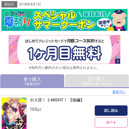
配信日
2018年8月1日
※契約月に解約された場合は適用されません。
話
購入
巻
購入
で
で
話配信はありません
5巻配信中
最新刊へ
ホス活！ １NIGHT！ 【短編】
198
pt
試し読み
カート