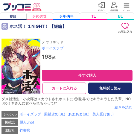
巻
ホス活！ １NIGHT！ 【短編】
オブザデッド
ボーイズラブ
198
pt
今すぐ購入
カートに入れる
無料試し読み
ダメ就活生・小次郎はスカウトされホストに♪別世界ではキラキラした先輩、NO.
3のミヤさんに食べられちゃって!?
続きを読む
※本電子書籍は「麗人uno！ Vol.69 どすけべ★マウンティング」に収録の「ホ
ジャンル
ボーイズラブ
黒髪攻め(BL)
あまあま(BL)
美人受け(BL)
ス活！ １NIGHT！」と同内容です。
掲載誌
麗人uno!
出版社
竹書房