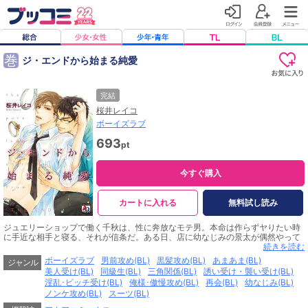
巻
ジ・エンドから始まる純愛
完結
桜井レイコ
ボーイズラブ
693
pt
今すぐ購入
カートに入れる
無料試し読み
ジュエリーショップで働く千秋は、性に奔放なモテ男。本命は作らずヤりたい時
に手近な相手と寝る、それが信条だ。ある日、店に幼なじみの景太が偶然やって
くる。学生時代に熱烈に恋してた相手との数年ぶりの再会にときめく千秋だった
続きを読む
が、ちょっと待て。ここは女性に人気のジュエリーショップ……。案の定、景太
ボーイズラブ
男前攻め(BL)
黒髪攻め(BL)
あまあま(BL)
ジャンル
の目的は結婚指輪を買うことで――。結婚間近なノンケ幼なじみに不毛な劣情を
美人受け(BL)
同級生(BL)
三角関係(BL)
誘い受け・襲い受け(BL)
抱く、ビッチ男のやるせない純愛ダイアリー
淫乱･ビッチ受け(BL)
俺様･傲慢攻め(BL)
再会(BL)
幼なじみ(BL)
ノンケ攻め(BL)
スーツ(BL)