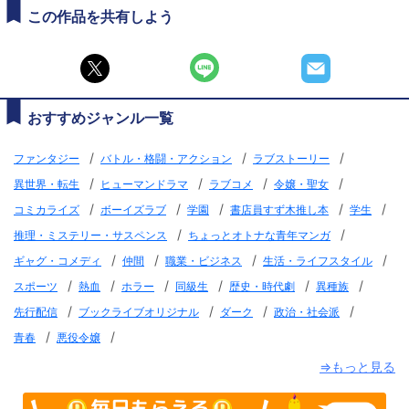
この作品を共有しよう
おすすめジャンル一覧
/
/
/
ファンタジー
バトル・格闘・アクション
ラブストーリー
/
/
/
/
異世界・転生
ヒューマンドラマ
ラブコメ
令嬢・聖女
/
/
/
/
/
コミカライズ
ボーイズラブ
学園
書店員すず木推し本
学生
/
/
推理・ミステリー・サスペンス
ちょっとオトナな青年マンガ
/
/
/
/
ギャグ・コメディ
仲間
職業・ビジネス
生活・ライフスタイル
/
/
/
/
/
/
スポーツ
熱血
ホラー
同級生
歴史・時代劇
異種族
/
/
/
/
先行配信
ブックライブオリジナル
ダーク
政治・社会派
/
/
青春
悪役令嬢
⇒もっと見る