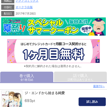
掲載誌
アクアコミックス
出版社
オークラ出版
配信日
2017年7月28日
※契約月に解約された場合は適用されません。
話
購入
巻
購入
で
で
話配信はありません
全1巻完結
最新刊へ
ジ・エンドから始まる純愛
693
pt
試し読み