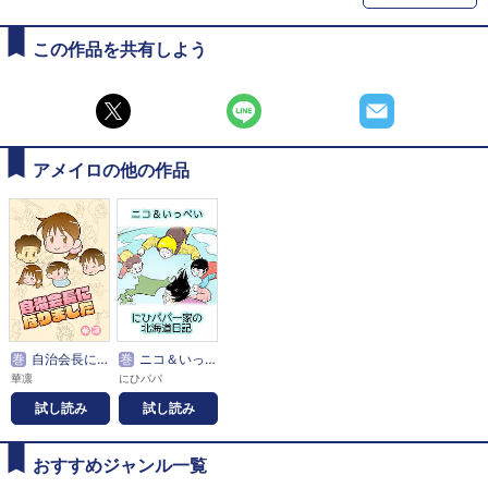
この作品を共有しよう
アメイロの他の作品
巻
自治会長になりました
巻
ニコ＆いっぺい にひパパ一家の北海道日記
華凛
にひパパ
試し読み
試し読み
おすすめジャンル一覧