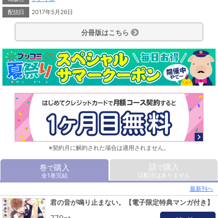
する五十嵐に、負けじと口止料としてセフレ関係を強いる三条だったが…!?
配信日
2017年5月26日
◆収録内容◆「君の音が鳴り止まない。」全4話／「捨て猫に愛を与えてはいけ
ません。」／単行本収録描き下ろし／電子限定特典マンガ（4P）
分冊版はこちら
※契約月に解約された場合は適用されません。
話
購入
巻
購入
で
で
話配信はありません
全1巻完結
最新刊へ
君の音が鳴り止まない。【電子限定特典マンガ付き】