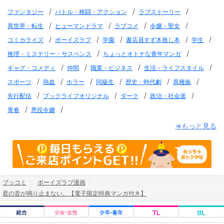
/
/
/
ファンタジー
バトル・格闘・アクション
ラブストーリー
/
/
/
/
異世界・転生
ヒューマンドラマ
ラブコメ
令嬢・聖女
/
/
/
/
/
コミカライズ
ボーイズラブ
学園
書店員すず木推し本
学生
/
/
推理・ミステリー・サスペンス
ちょっとオトナな青年マンガ
/
/
/
/
ギャグ・コメディ
仲間
職業・ビジネス
生活・ライフスタイル
/
/
/
/
/
/
スポーツ
熱血
ホラー
同級生
歴史・時代劇
異種族
/
/
/
/
先行配信
ブックライブオリジナル
ダーク
政治・社会派
/
/
青春
悪役令嬢
⇒もっと見る
ブッコミ
ボーイズラブ漫画
君の音が鳴り止まない。【電子限定特典マンガ付き】