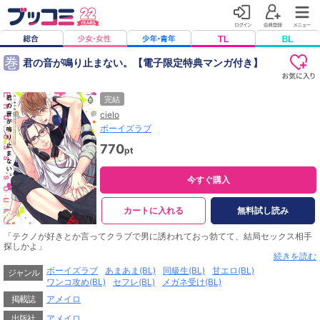
巻
君の音が鳴り止まない。【電子限定特典マンガ付き】
完結
cielo
ボーイズラブ
770
pt
今すぐ購入
カートに入れる
無料試し読み
「テクノが好きとか言ってクラブで男に誘われておっ勃てて、結局セックス相手
探しかよ」
田舎じゃセックスしかすることがなくて、学校帰りは合コン三昧のリア充・三
続きを読む
条。本当は趣味のテクノの話がしたいけど、まわりに興味ある奴はゼロ!! 「ナマ
ボーイズラブ
あまあま(BL)
同級生(BL)
甘エロ(BL)
ジャンル
の音楽を感じたい！」と年齢を誤魔化し、ついに一人クラブへ潜入する。カラダ
ワンコ攻め(BL)
セフレ(BL)
メガネ受け(BL)
を溶かし、下半身に響く――初めて経験する“音”に虜となる三条だったが、そこ
で目にしたのは同級生・五十嵐がＤＪとしてプレイする姿で…!?
掲載誌
アメイロ
教室の隅で独り、音楽ばかり聴いてる根暗なアイツが、夜は誘うような目
で“音”を操る。「俺のプレイで勃ったの？抜いてやろうか」嫌みたっぷりで挑発
出版社
アメイロ