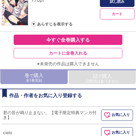
770
pt
試し読み
カート
あらすじを表示する
今すぐ全巻購入する
カートに全巻入れる
※未発売の作品は購入できません
巻
購入
で
話
購入
で
全1巻完結
話配信はありません
作品・作者をお気に入り登録する
君の音が鳴り止まない。【電子限定特典マンガ付
お気に入り
き】
cielo
お気に入り