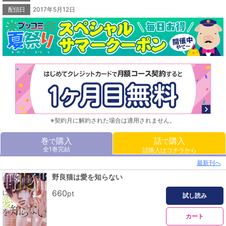
配信日
2017年5月12日
※契約月に解約された場合は適用されません。
巻
購入
話
購入
で
で
全1巻完結
話購入はコチラから
最新刊へ
野良猫は愛を知らない
660
pt
試し読み
カート