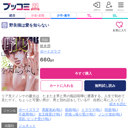
巻
野良猫は愛を知らない
完結
梶本潤
ボーイズラブ
660
pt
今すぐ購入
カートに入れる
無料試し読み
リア充ドノンケの慶太は、たまたま男と男の痴話喧嘩に遭遇する。人生で初めて
見たゲイ。ちょっと可愛い男が、男と別れ話をしている!? 自然に耳に入ってく
る会話…そいつは口汚く罵って会話を打ち切ったが、言葉に反し深く傷ついた表
続きを読む
情に、慶太は何故か惹き込まれ…。イマドキドノンケ×ガチゲイエロネコの最高ラ
ボーイズラブ
黒髪攻め(BL)
筋肉(BL)
トラウマ(BL)
同居(BL)
ジャンル
ブ！
不器用(BL)
女王様受け(BL)
意地っ張り受け(BL)
ノンケ攻め(BL)
淫乱･ビッチ受け(BL)
出版社
ジュネット