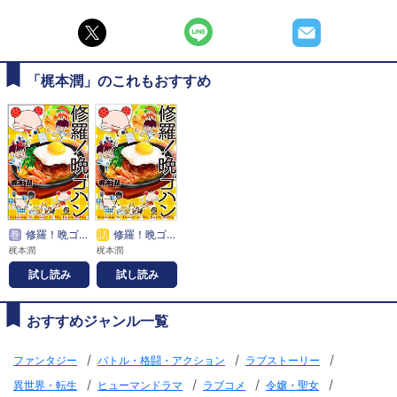
「梶本潤」のこれもおすすめ
巻
修羅！晩ゴハン
話
修羅！晩ゴハン
梶本潤
梶本潤
試し読み
試し読み
おすすめジャンル一覧
/
/
/
ファンタジー
バトル・格闘・アクション
ラブストーリー
/
/
/
/
異世界・転生
ヒューマンドラマ
ラブコメ
令嬢・聖女