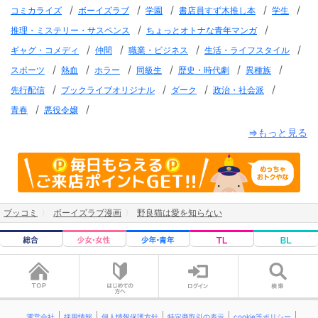
/
/
/
/
/
コミカライズ
ボーイズラブ
学園
書店員すず木推し本
学生
/
/
推理・ミステリー・サスペンス
ちょっとオトナな青年マンガ
/
/
/
/
ギャグ・コメディ
仲間
職業・ビジネス
生活・ライフスタイル
/
/
/
/
/
/
スポーツ
熱血
ホラー
同級生
歴史・時代劇
異種族
/
/
/
/
先行配信
ブックライブオリジナル
ダーク
政治・社会派
/
/
青春
悪役令嬢
⇒もっと見る
ブッコミ
ボーイズラブ漫画
野良猫は愛を知らない
運営会社
採用情報
個人情報保護方針
特定商取引の表示
cookie等ポリシー