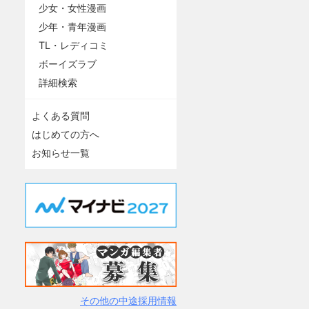
少女・女性漫画
少年・青年漫画
TL・レディコミ
ボーイズラブ
詳細検索
よくある質問
はじめての方へ
お知らせ一覧
その他の中途採用情報