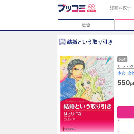
総合
巻
結婚という取り引き
完結
サラ・ク
少女･女
550
p