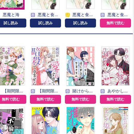
悪魔と海
悪魔と食事を
悪魔と食事を
悪魔と食事を【分冊】
巻
話
巻
試し読み
試し読み
試し読み
無料で読む
【期間限定無料】本好き令嬢は敏腕公爵様とひそやかに恋をする
【期間限定無料】敵国の公爵様に愛されすぎて暗殺できません！
賭けからはじまるサヨナラの恋【単話版】
あやかし花嫁の告白～ごきげんよう、旦那さま。離縁してください。～
巻
巻
巻
無料で読む
無料で読む
無料で読む
無料で読む