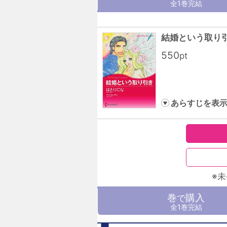
全1巻完結
結婚という取り
550
pt
あらすじを表
※
巻
購入
で
全1巻完結