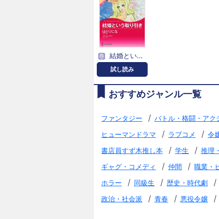
結婚という取り引き
巻
試し読み
おすすめジャンル一覧
/
ファンタジー
バトル・格闘・アク
/
/
ヒューマンドラマ
ラブコメ
令
/
/
書店員すず木推し本
学生
推理
/
/
ギャグ・コメディ
仲間
職業・
/
/
/
ホラー
同級生
歴史・時代劇
/
/
/
政治・社会派
青春
悪役令嬢