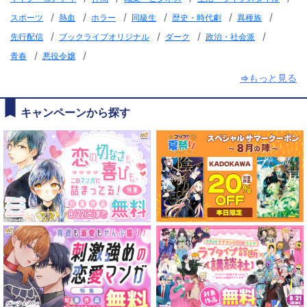
/
/
/
/
/
/
スポーツ
熱血
ホラー
同級生
歴史・時代劇
異種族
/
/
/
/
先行配信
ブックライブオリジナル
ダーク
政治・社会派
/
/
青春
悪役令嬢
⇒もっと見る
キャンペーンから探す