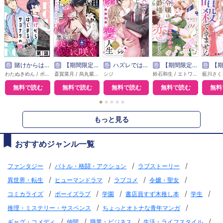
巻
賭けからはじまるサヨナラの恋【単話版】
巻
【期間限定無料】悪女は美しき獣の愛に咲く（単話版）
巻
ハズレではじまる溺愛人生～仕組まれた恋の相手はハイスぺ社長
巻
【期間限定無料】本好き令嬢は敏腕公爵様とひそやかに恋をする
巻
【期間限定無料】敵国の
わたぬきめん / ポルン
斎賀菜月 / 烏丸紫明
シジ
鈴石和生 / エトワール編集部
無料で読む
無料で読む
無料で読む
無料で読む
無料
●
●
●
●
●
もっと見る
おすすめジャンル一覧
/
/
/
ファンタジー
バトル・格闘・アクション
ラブストーリー
/
/
/
/
異世界・転生
ヒューマンドラマ
ラブコメ
令嬢・聖女
/
/
/
/
/
コミカライズ
ボーイズラブ
学園
書店員すず木推し本
学生
/
/
推理・ミステリー・サスペンス
ちょっとオトナな青年マンガ
/
/
/
/
ギャグ・コメディ
仲間
職業・ビジネス
生活・ライフスタイル