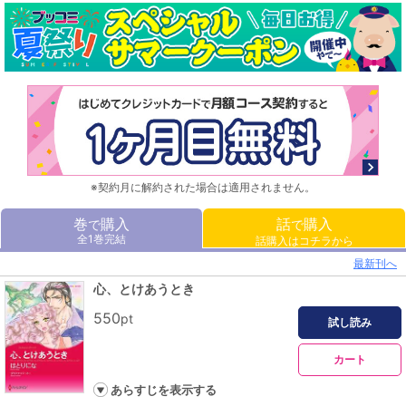
※契約月に解約された場合は適用されません。
巻
購入
話
購入
で
で
全1巻完結
話購入はコチラから
最新刊へ
心、とけあうとき
550
pt
試し読み
カート
あらすじを表示する