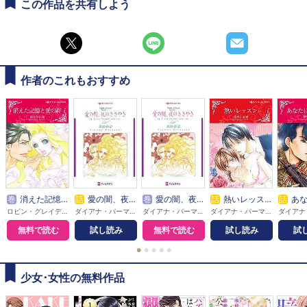
この作品を共有しよう
作者のこれもおすすめ
巻
消えた記憶と愛の絆【分冊】
話
愛の闇、夜のささやき
巻
愛の闇、夜のささやき【分冊】
話
熱いレッスン
話
あなた
ロビン・グレイディ / はとりにな
ダイアナ・パーマー / 真崎春望
ダイアナ・パーマー / 真崎春望
ダイアナ・パーマー / 花李くる実
無料で読む
試し読み
無料で読む
試し読み
試
●
●
●
●
●
少女･女性の無料作品