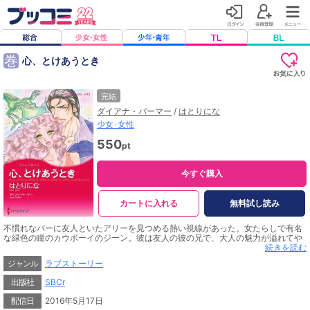
巻
心、とけあうとき
完結
ダイアナ・パーマー
/
はとりにな
少女･女性
550
pt
今すぐ購入
カートに入れる
無料試し読み
不慣れなバーに友人といたアリーを見つめる熱い視線があった。女たらしで有名
な緑色の瞳のカウボーイのジーン。彼は友人の彼の兄で、大人の魅力が溢れてや
まない彼を見たアリーの心は一瞬でとりこにされた。しかし、アリーは彼に俺は
続きを読む
悪い男だから近づくな！ と突きはなされた。アリーは初めて知った恋に涙した
ジャンル
ラブストーリー
が、大怪我をして現れたジーンの治療をすることになったとき、思いがけずジー
ンに唇を奪われてしまい…。あなたは悪魔なの、それとも運命の人!?
出版社
SBCr
配信日
2016年5月17日