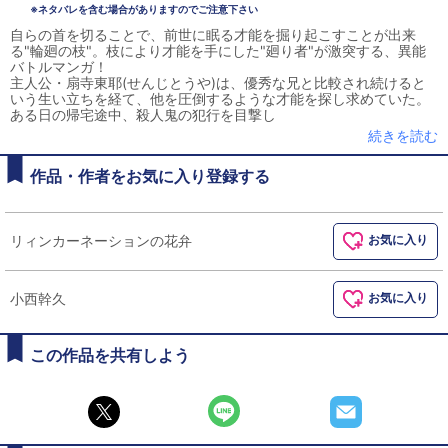
※ネタバレを含む場合がありますのでご注意下さい
自らの首を切ることで、前世に眠る才能を掘り起こすことが出来
る"輪廻の枝"。枝により才能を手にした"廻り者"が激突する、異能
バトルマンガ！
主人公・扇寺東耶(せんじとうや)は、優秀な兄と比較され続けると
いう生い立ちを経て、他を圧倒するような才能を探し求めていた。
ある日の帰宅途中、殺人鬼の犯行を目撃し
続きを読む
作品・作者をお気に入り登録する
リィンカーネーションの花弁
お気に入り
小西幹久
お気に入り
この作品を共有しよう