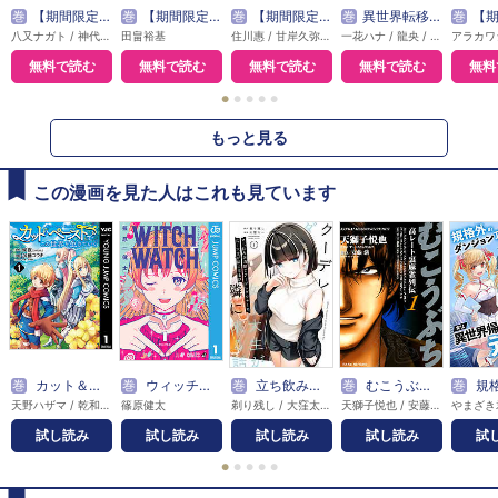
巻
【期間限定無料】外れスキル【無限再生】が覚醒して世界最強になった ～最強の力を手にした俺は、敵対するその全てを蹂躙する～
巻
【期間限定 無料お試し版】ブラッククローバー
巻
【期間限定無料】魔導具師ダリヤはうつむかない ～Dahliya Wilts No More～【分冊版】
巻
異世界転移したら愛犬が最強になりました ～シルバーフェンリルと俺が異世界暮らしを始めたら～ THE COMIC
巻
【期間限定無料】雑用付与術
八又ナガト / 神代大志 / アンブル編集部
田畠裕基
住川惠 / 甘岸久弥 / 景
一花ハナ / 龍央 / りりんら
無料で読む
無料で読む
無料で読む
無料で読む
無料
●
●
●
●
●
もっと見る
この漫画を見た人はこれも見ています
巻
カット＆ペーストでこの世界を生きていく
巻
ウィッチウォッチ
巻
立ち飲み居酒屋でクーデレダウナー系女子大生が隣に来る話
巻
むこうぶち 高レート裏麻雀列伝
巻
規格外のダンジョン攻略者、実
天野ハザマ / 乾和音（artumph） / オウカ / 加藤コウキ / 咲夜 / 茶餅 / PiNe
篠原健太
剃り残し / 大窪太一
天獅子悦也 / 安藤満
試し読み
試し読み
試し読み
試し読み
試
●
●
●
●
●