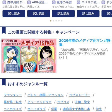
巻
魔導具師ダリヤはうつむかない ～Dahliya Wilts No More～
巻
ARIA完全版 [ARIA The MASTERPIECE]
巻
魔導の系譜
巻
ロメリア戦記～伯爵令嬢、魔王を倒した後も人類やばそうだから軍隊組織する～
巻
ドラゴ
甘岸久弥 / 景 / 駒田ハチ / 住川惠
天野こずえ
イヌヅカヒロ / 佐藤さくら
有山リョウ / 上戸亮 / コダマ
多貫カヲ 
試し読み
試し読み
試し読み
試し読み
試
●
●
●
●
●
この漫画に関連する特集・キャンペーン
2026年春のメディア化マンガ特
集
『あかね噺』『黄泉のツガイ』など、
2026年春のメディア化マンガ勢揃
い！！
おすすめジャンル一覧
/
/
/
ファンタジー
バトル・格闘・アクション
ラブストーリー
/
/
/
/
異世界・転生
ヒューマンドラマ
ラブコメ
令嬢・聖女
/
/
/
/
/
コミカライズ
ボーイズラブ
学園
書店員すず木推し本
学生