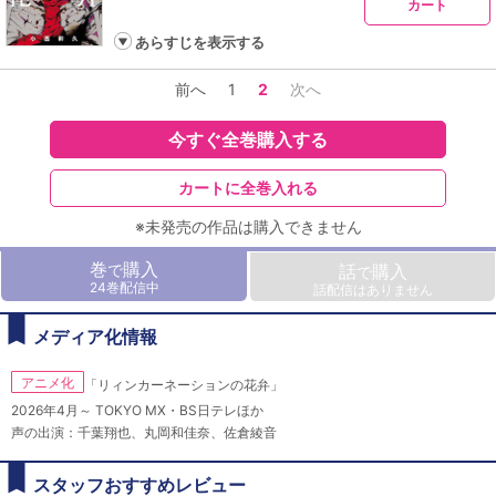
カート
あらすじを表示する
前へ
1
2
次へ
今すぐ全巻購入する
カートに全巻入れる
※未発売の作品は購入できません
巻
購入
で
話
購入
で
24巻配信中
話配信はありません
メディア化情報
アニメ化
「リィンカーネーションの花弁」
2026年4月～ TOKYO MX・BS日テレほか
声の出演：千葉翔也、丸岡和佳奈、佐倉綾音
スタッフおすすめレビュー