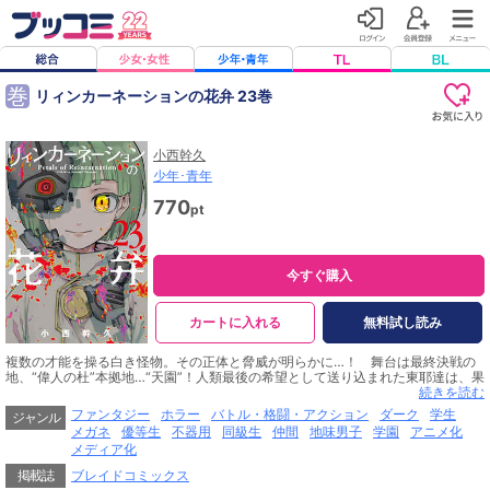
巻
リィンカーネーションの花弁 23巻
小西幹久
少年･青年
770
pt
今すぐ購入
カートに入れる
無料試し読み
複数の才能を操る白き怪物。その正体と脅威が明らかに…！ 舞台は最終決戦の
地、“偉人の杜”本拠地…“天園”！人類最後の希望として送り込まれた東耶達は、果
たして人類の救世主となりうるのか！それとも複才の怪物の前に、赤き花弁と散
続きを読む
り果てるのか！ついにクライマックス突入、激闘に次ぐ激闘の白熱最新刊！
ファンタジー
ホラー
バトル・格闘・アクション
ダーク
学生
ジャンル
メガネ
優等生
不器用
同級生
仲間
地味男子
学園
アニメ化
メディア化
掲載誌
ブレイドコミックス