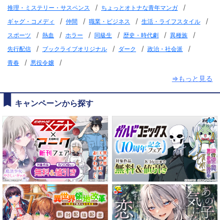
/
/
推理・ミステリー・サスペンス
ちょっとオトナな青年マンガ
/
/
/
/
ギャグ・コメディ
仲間
職業・ビジネス
生活・ライフスタイル
/
/
/
/
/
/
スポーツ
熱血
ホラー
同級生
歴史・時代劇
異種族
/
/
/
/
先行配信
ブックライブオリジナル
ダーク
政治・社会派
/
/
青春
悪役令嬢
⇒もっと見る
キャンペーンから探す