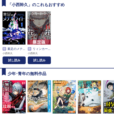
「小西幹久」のこれもおすすめ
巻
素足のメテオライト
巻
リィンカーネーションの花弁【電子書籍限定版】
小西幹久
小西幹久
試し読み
試し読み
少年･青年の無料作品