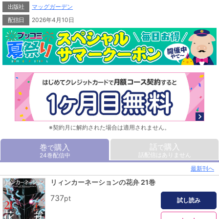
出版社
マッグガーデン
配信日
2026年4月10日
※契約月に解約された場合は適用されません。
話
購入
巻
購入
で
で
話配信はありません
24巻配信中
最新刊へ
リィンカーネーションの花弁 21巻
737
pt
試し読み