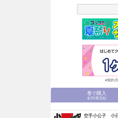
※契約
巻
購入
で
全50巻完結
空手小公子 小