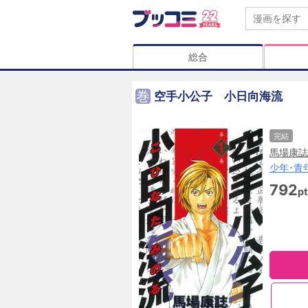
総合
巻
空手小公子 小日向海流
完結
馬場康誌
少年･青
792
pt