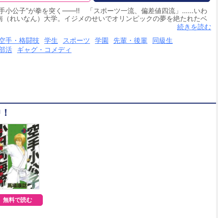
手小公子”が拳を突く――!! 「スポーツ一流、偏差値四流」……いわ
南（れいなん）大学。イジメのせいでオリンピックの夢を絶たれたベ
海流（こひなた・みのる）は、ケンカ空手の使い手＝武藤竜二に惹
続きを読む
手部に入部する!! ハンパねぇ学園下克上のド真ん中!! あらゆる格
空手・格闘技
学生
スポーツ
学園
先輩・後輩
同級生
!! 海流の“天才”が花開く、格闘コメディ一直線!!
部活
ギャグ・コメディ
中！
無料で読む