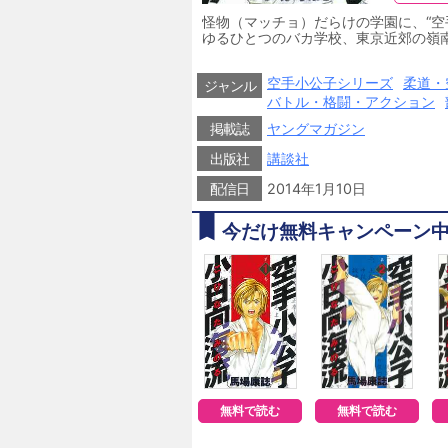
怪物（マッチョ）だらけの学園に、“空
ゆるひとつのバカ学校、東京近郊の嶺
イビーフェイスの体操競技者＝小日向
（ひ）かれたことから、なぜだか第二空
空手小公子シリーズ
柔道・
闘技＆武道を極めた、猛者（もさ）が出現
ジャンル
バトル・格闘・アクション
掲載誌
ヤングマガジン
出版社
講談社
配信日
2014年1月10日
今だけ無料キャンペーン
無料で読む
無料で読む