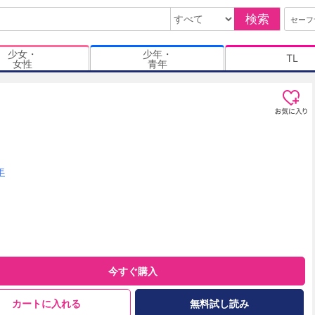
検索
セーフ
少女・
少年・
TL
女性
青年
年
今すぐ購入
カートに入れる
無料試し読み