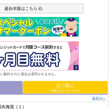
超合本版はこちら
月に解約された場合は適用されません。
話
購入
で
話購入はコチラから
最新刊へ
日向海流（１）