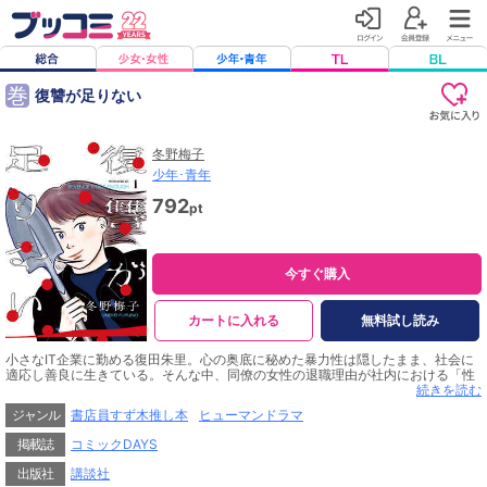
巻
復讐が足りない
冬野梅子
少年･青年
792
pt
今すぐ購入
カートに入れる
無料試し読み
小さなIT企業に勤める復田朱里。心の奥底に秘めた暴力性は隠したまま、社会に
適応し善良に生きている。そんな中、同僚の女性の退職理由が社内における「性
被害」だったと知らされ、くすぶっていた心と体の炎が燃え上がっていくーー。
続きを読む
「このマンガがすごい！2023」オンナ編３位『まじめな会社員』、「このマンガ
ジャンル
書店員すず木推し本
ヒューマンドラマ
がすごい！2025」 オンナ編７位『スルーロマンス』の冬野梅子最新作。
掲載誌
コミックDAYS
出版社
講談社