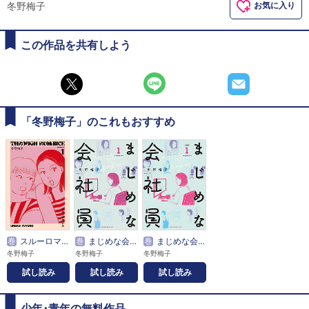
冬野梅子
お気に入り
この作品を共有しよう
「冬野梅子」のこれもおすすめ
巻
スルーロマンス
巻
まじめな会社員
巻
まじめな会社員 分冊版
冬野梅子
冬野梅子
冬野梅子
試し読み
試し読み
試し読み
少年･青年の無料作品