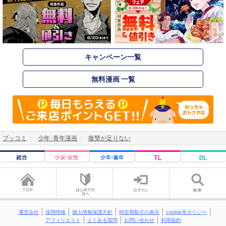
キャンペーン一覧
無料漫画 一覧
ブッコミ
少年･青年漫画
復讐が足りない
運営会社
採用情報
個人情報保護方針
特定商取引の表示
cookie等ポリシー
アフィリエイト
よくある質問
お問い合わせ
利用規約