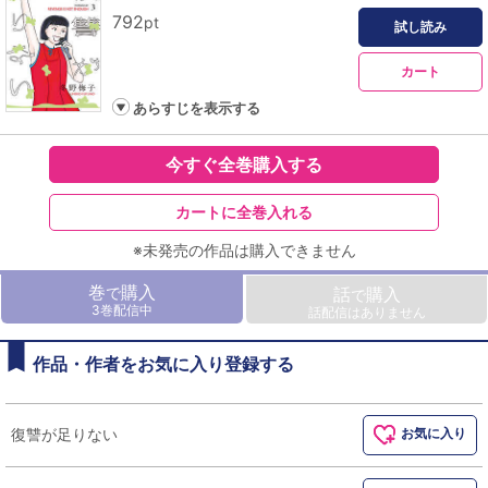
792
pt
試し読み
カート
あらすじを表示する
今すぐ全巻購入する
カートに全巻入れる
※未発売の作品は購入できません
巻
購入
で
話
購入
で
3巻配信中
話配信はありません
作品・作者をお気に入り登録する
復讐が足りない
お気に入り