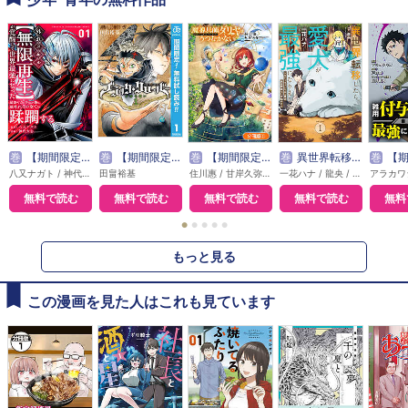
巻
【期間限定無料】外れスキル【無限再生】が覚醒して世界最強になった ～最強の力を手にした俺は、敵対するその全てを蹂躙する～
巻
【期間限定 無料お試し版】ブラッククローバー
巻
【期間限定無料】魔導具師ダリヤはうつむかない ～Dahliya Wilts No More～【分冊版】
巻
異世界転移したら愛犬が最強になりました ～シルバーフェンリルと俺が異世界暮らしを始めたら～ THE COMIC
巻
【期間限定無料】雑用付与術
八又ナガト / 神代大志 / アンブル編集部
田畠裕基
住川惠 / 甘岸久弥 / 景
一花ハナ / 龍央 / りりんら
無料で読む
無料で読む
無料で読む
無料で読む
無料
●
●
●
●
●
もっと見る
この漫画を見た人はこれも見ています