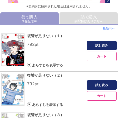
※契約月に解約された場合は適用されません。
話
購入
巻
購入
で
で
話配信はありません
3巻配信中
最新刊へ
復讐が足りない（１）
792
pt
試し読み
カート
あらすじを表示する
復讐が足りない（２）
792
pt
試し読み
カート
あらすじを表示する
復讐が足りない（３）