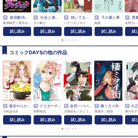
巻
新宿解消録テンチョウ みいちゃんと山田さん外伝 分冊版
巻
社長と酒と星
巻
焼いてるふたり
巻
千の夏と夢
巻
悪魔の赤
船津紳平 / 亜月ねね
ずり騎士
ハナツカシオリ
鯨庭
友野るい
試し読み
試し読み
試し読み
試し読み
試
●
●
●
●
●
コミックDAYSの他の作品
巻
週末やらかし飯
巻
ドクターチルドレン～小児外科医～
巻
金田一パパの事件簿
巻
棲ミタイ街
巻
大正
小村あゆみ
秋野桜花
天樹征丸 / さとうふみや
廃屋丹 / 頼則
粥川すず
試し読み
試し読み
試し読み
試し読み
試
●
●
●
●
●