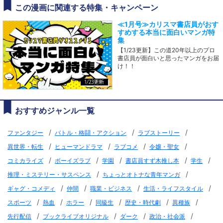
この漫画に関連する特集・キャンペーン
≪1月号≫カリスマ書店員がおす
すめする本当に面白いマンガ特
集
【1/23更新】この道20年以上のプロ
書店員が面白いと思ったマンガをお届
け！！
おすすめジャンル一覧
/
/
/
ファンタジー
バトル・格闘・アクション
ラブストーリー
/
/
/
/
異世界・転生
ヒューマンドラマ
ラブコメ
令嬢・聖女
/
/
/
/
/
コミカライズ
ボーイズラブ
学園
書店員すず木推し本
学生
/
/
推理・ミステリー・サスペンス
ちょっとオトナな青年マンガ
/
/
/
/
ギャグ・コメディ
仲間
職業・ビジネス
生活・ライフスタイル
/
/
/
/
/
/
スポーツ
熱血
ホラー
同級生
歴史・時代劇
異種族
/
/
/
/
先行配信
ブックライブオリジナル
ダーク
政治・社会派