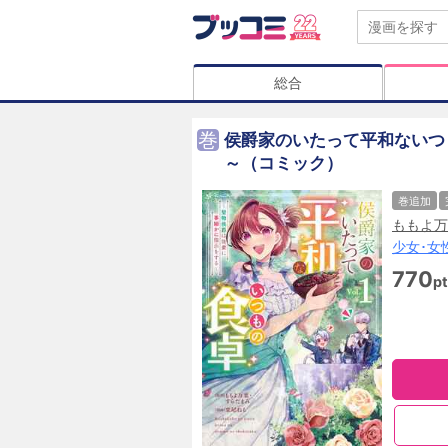
総合
巻
侯爵家のいたって平和ないつ
～（コミック）
巻追加
ももよ万
少女･女
770
pt