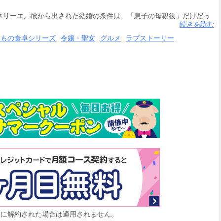
ネリーエ。彼から出された結婚の条件は、「息子の母親役」だけだっ
ダを作るためと畑を耕し、マフラーを作るためと羊の毛を刈りに行
続きを読む
を求めて狩りにまで挑むように!?全てをゼロから準備するちょっと
つもの食卓シリーズ
令嬢・聖女
グルメ
ラブストーリー
生活、笑いとハプニング満載でここに開幕♪
mi Surada┴(C)2026 Nemo Kurio
月に解約された場合は適用されません。