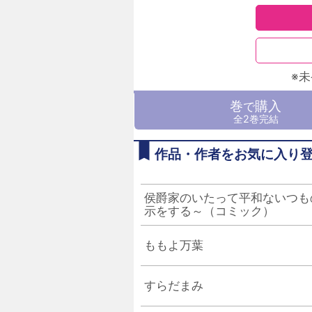
※
巻
購入
で
全2巻完結
作品・作者をお気に入り
侯爵家のいたって平和ないつも
示をする～（コミック）
ももよ万葉
すらだまみ