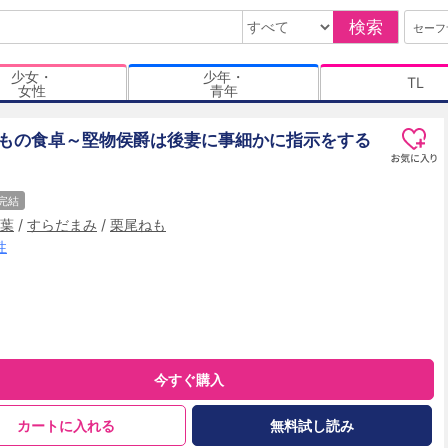
検索
セーフ
少女・
少年・
TL
女性
青年
もの食卓～堅物侯爵は後妻に事細かに指示をする
完結
葉
/
すらだまみ
/
栗尾ねも
性
今すぐ購入
カートに入れる
無料試し読み