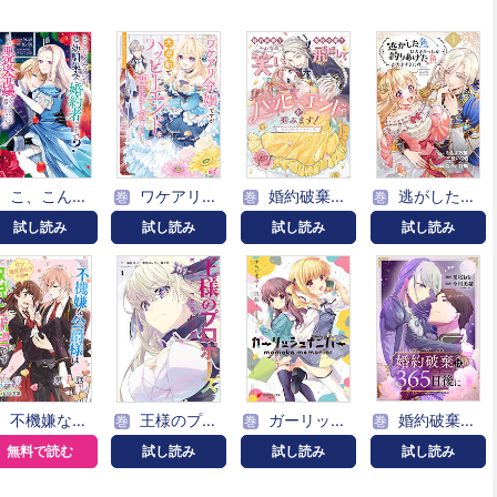
こ、こんなイケメンが私の幼馴染みで婚約者ですって？ さすが悪役令嬢、それくらいの器じゃなければこんな大役務まらないわ
ワケアリ令嬢ですが大逆転でハッピーエンドを迎えました！アンソロジーコミック
婚約破棄？ 悪役令嬢？ そんなの笑い飛ばしてハッピーエンドを掴みます！ アンソロジーコミック
逃がした魚は大きかったが釣りあげた魚が大きすぎた件（コミック）【分冊版】
巻
巻
巻
試し読み
試し読み
試し読み
試し読み
不機嫌な公爵様はウソ発見器付き令嬢の取説をご所望です【単話版】
王様のプロポーズ
ガーリッシュ ナンバー momoka memorial
婚約破棄は365日後に
巻
巻
巻
無料で読む
試し読み
試し読み
試し読み