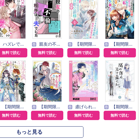
ハズレではじまる溺愛人生～仕組まれた恋の相手はハイスぺ社長
親友の不倫相手は、夫でした【単話版】
【期間限定無料】「きみを愛する気はない」と言った次期公爵様がなぜか溺愛してきます（単話版）
【期間限定無料】バッドエンド目前のヒロインに転生した私、今世では恋愛するつもりがチートな兄が離してくれません!?@COMIC
巻
巻
巻
無料で読む
無料で読む
無料で読む
無料で読む
【期間限定 無料お試し版】王太子様、私今度こそあなたに殺されたくないんです！ ～聖女に嵌められた貧乏令嬢、二度目は串刺し回避します！～ 分冊版
【期間限定 無料お試し版】無自覚聖女は今日も無意識に力を垂れ流す ～公爵家の落ちこぼれ令嬢、嫁ぎ先で幸せを掴み取る～
虐げられ王女に転生しましたが、竜神の加護を持つ最強騎士様に愛されて幸せです（コミック）【単話版】
【期間限定 無料お試し版】隣の席の、五十嵐くん。
巻
巻
巻
無料で読む
無料で読む
無料で読む
無料で読む
もっと見る