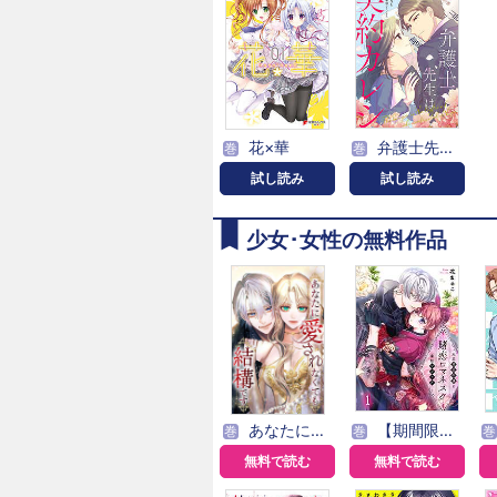
花×華
弁護士先生は契約カレシ
巻
巻
試し読み
試し読み
少女･女性の無料作品
あなたに愛されなくても結構です【タテヨミ】
【期間限定無料】賭恋ロマネスク～大正悪役令嬢と最狂マフィア
巻
巻
巻
無料で読む
無料で読む