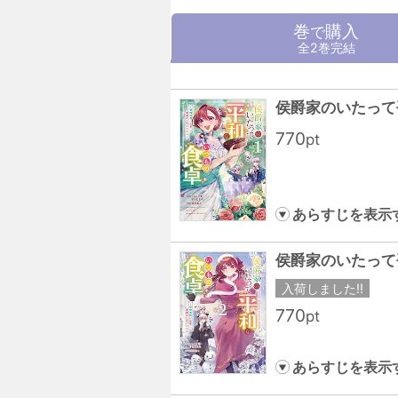
巻
購入
で
全2巻完結
770
pt
あらすじを表示
入荷しました!!
770
pt
あらすじを表示