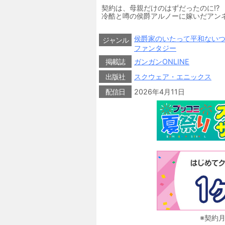
契約は、母親だけのはずだったのに!?
冷酷と噂の侯爵アルノーに嫁いだアン
た！しかしなぜかアンネリーエはサラ
き、さらには料理を作るためとウサギ肉
侯爵家のいたって平和ない
ズレた令嬢と堅物侯爵のドタバタ新婚
ジャンル
(C)2026 Mayo Momoyo┴(C)2026 Ma
ファンタジー
掲載誌
ガンガンONLINE
出版社
スクウェア・エニックス
配信日
2026年4月11日
※契約