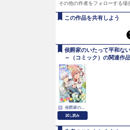
その他の作者をフォローする場
この作品を共有しよう
侯爵家のいたって平和な
～（コミック）の関連作
侯爵家のいたって平和ないつもの食卓～堅物侯爵は後妻に事細かに指示をする～（コミック）【分冊版】
巻
試し読み