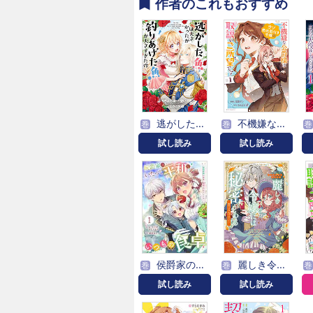
作者のこれもおすすめ
逃がした魚は大きかったが釣りあげた魚が大きすぎた件（コミック）
不機嫌な公爵様はウソ発見器付き令嬢の取説をご所望です
巻
巻
巻
試し読み
試し読み
侯爵家のいたって平和ないつもの食卓～堅物侯爵は後妻に事細かに指示をする～（コミック）【分冊版】
麗しき令嬢には秘密がある～魔性の女と言わないで～アンソロジーコミック
巻
巻
巻
試し読み
試し読み