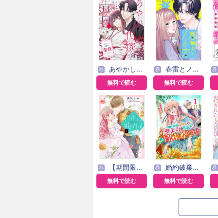
あやかし花嫁の告白～ごきげんよう、旦那さま。離縁してください。～
春雷とノイズ【単話版】
巻
巻
巻
無料で読む
無料で読む
【期間限定無料】「くじ」から始まる婚約生活～厳正なる抽選の結果、笑わない次期公爵様の婚約者に当選しました～
婚約破棄は本望です！聖女の力が開花したので私は自由に暮らします～本物の聖女は義姉ではなく私でした～
巻
巻
巻
無料で読む
無料で読む