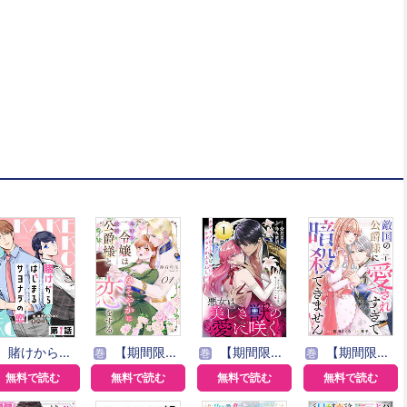
賭けからはじまるサヨナラの恋【単話版】
【期間限定無料】本好き令嬢は敏腕公爵様とひそやかに恋をする
【期間限定無料】悪女は美しき獣の愛に咲く（単話版）
【期間限定無料】敵国の公爵様に愛されすぎて暗殺できません！
巻
巻
巻
無料で読む
無料で読む
無料で読む
無料で読む