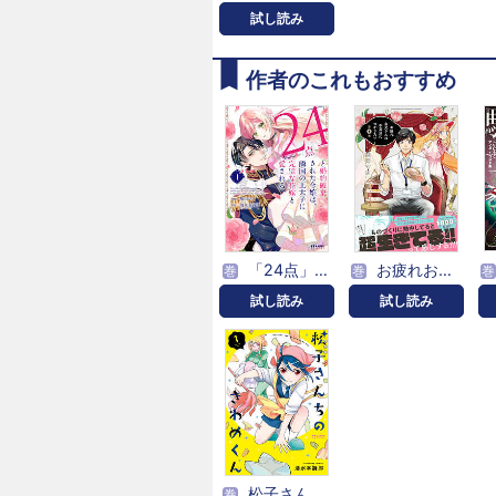
試し読み
作者のこれもおすすめ
「24点」と婚約破棄された令嬢は、隣国の王太子に完璧な花嫁と愛される
お疲れお兄さんは手芸沼につかりたい
巻
巻
巻
試し読み
試し読み
松子さんちのきわめくん
巻