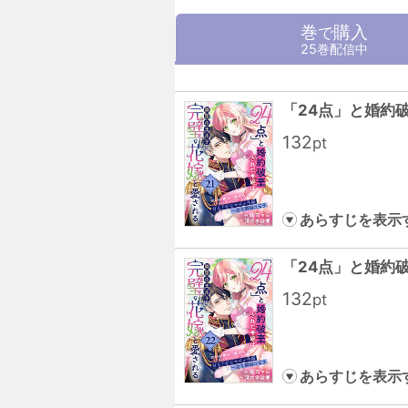
巻
購入
で
25巻配信中
132
pt
あらすじを表示
132
pt
あらすじを表示