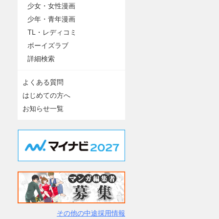
少女・女性漫画
少年・青年漫画
TL・レディコミ
ボーイズラブ
詳細検索
よくある質問
はじめての方へ
お知らせ一覧
その他の中途採用情報