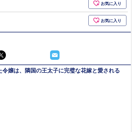
お気に入り
お気に入り
た令嬢は、隣国の王太子に完璧な花嫁と愛される