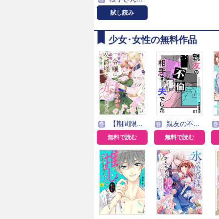
試し読み
少女･女性の無料作品
【期間限定無料】本好き令嬢は敏腕公爵様とひそやかに恋をする
親友の不倫相手は、夫でした【単話版】
巻
巻
巻
無料で読む
無料で読む