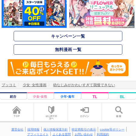
キャンペーン一覧
無料漫画 一覧
ブッコミ
少女･女性漫画
幼なじみがかわいすぎて我慢できない
運営会社
採用情報
個人情報保護方針
特定商取引の表示
cookie等ポリシー
アフィリエイト
よくある質問
お問い合わせ
利用規約