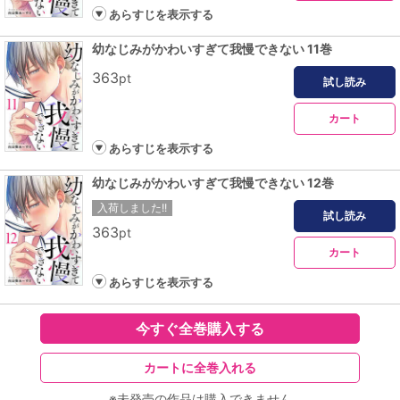
あらすじを表示する
幼なじみがかわいすぎて我慢できない 11巻
363
pt
試し読み
カート
あらすじを表示する
幼なじみがかわいすぎて我慢できない 12巻
入荷しました!!
試し読み
363
pt
カート
あらすじを表示する
今すぐ全巻購入する
カートに全巻入れる
※未発売の作品は購入できません