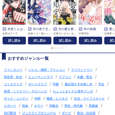
巻
赤居くんは甘やかして囲いたい～ヒモがピカソになったので～
巻
年の差十五の旦那様～辺境伯の花嫁候補～【単行本版】
巻
夫の愛を妻は知らなかった～零れる焔～
巻
年の差婚
巻
愛したが
紀田ボナーラ
此林ミサ / 扇レンナ
左東ヨシタカ / みやおう
中間淳生
吉岡李々
試し読み
試し読み
試し読み
試し読み
試
●
●
●
●
●
おすすめジャンル一覧
/
/
/
ファンタジー
バトル・格闘・アクション
ラブストーリー
/
/
/
/
異世界・転生
ヒューマンドラマ
ラブコメ
令嬢・聖女
/
/
/
/
/
コミカライズ
ボーイズラブ
学園
書店員すず木推し本
学生
/
/
推理・ミステリー・サスペンス
ちょっとオトナな青年マンガ
/
/
/
/
ギャグ・コメディ
仲間
職業・ビジネス
生活・ライフスタイル
/
/
/
/
/
/
スポーツ
熱血
ホラー
同級生
歴史・時代劇
異種族
/
/
/
/
先行配信
ブックライブオリジナル
ダーク
政治・社会派