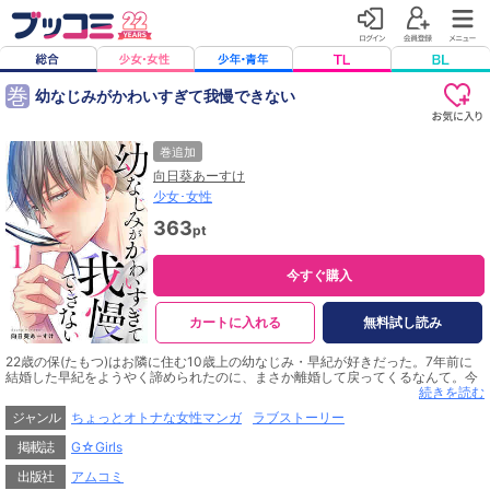
巻
幼なじみがかわいすぎて我慢できない
巻追加
向日葵あーすけ
少女･女性
363
pt
今すぐ購入
カートに入れる
無料試し読み
22歳の保(たもつ)はお隣に住む10歳上の幼なじみ・早紀が好きだった。7年前に
結婚した早紀をようやく諦められたのに、まさか離婚して戻ってくるなんて。今
は付き合っている彼女がいるのに、早紀の笑顔を見るたび心の我慢がきかなくな
続きを読む
ってきて!?
ジャンル
ちょっとオトナな女性マンガ
ラブストーリー
掲載誌
G☆Girls
出版社
アムコミ