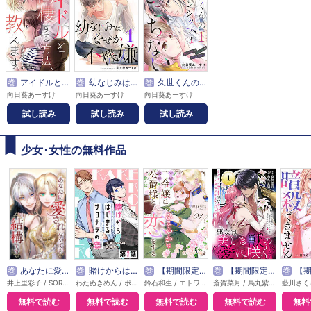
巻
アイドルと同棲する方法、教えます
巻
幼なじみはなぜか不機嫌
巻
久世くんのスキンシップはぎこちない
向日葵あーすけ
向日葵あーすけ
向日葵あーすけ
試し読み
試し読み
試し読み
少女･女性の無料作品
巻
あなたに愛されなくても結構です【タテヨミ】
巻
賭けからはじまるサヨナラの恋【単話版】
巻
【期間限定無料】本好き令嬢は敏腕公爵様とひそやかに恋をする
巻
【期間限定無料】悪女は美しき獣の愛に咲く（単話版）
巻
【期間限定無料】敵国の
井上里彩子 / SORAJIMA
わたぬきめん / ポルン
鈴石和生 / エトワール編集部
斎賀菜月 / 烏丸紫明
無料で読む
無料で読む
無料で読む
無料で読む
無料