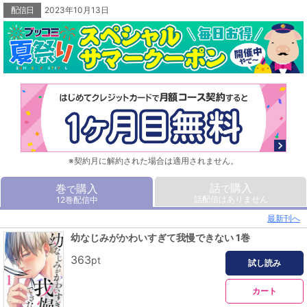
配信日
2023年10月13日
※契約月に解約された場合は適用されません。
話
購入
巻
購入
で
で
話配信はありません
12巻配信中
最新刊へ
幼なじみがかわいすぎて我慢できない 1巻
363
pt
試し読み
カート