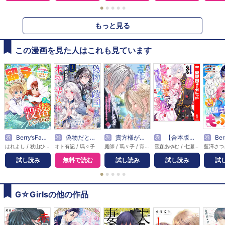
●
●
●
●
●
もっと見る
この漫画を見た人はこれも見ています
巻
Berry’sFantasyちょっと留守にしていたら家が没落していました 転生令嬢は前世知識と聖魔法で大事な家族を救います
巻
偽物だと敵国に追放されましたが、どうやら本物の聖女は私のようです。
巻
貴方様が「忘れてほしい」とおっしゃいましたので～婚約破棄された私が、従者から溺愛されるなんて～【合本版】
巻
【合本版】雲隠れ王女は冷酷皇太子の腕の中～あなたに溺愛されても困ります！
巻
Berry’sFanta
はれよし / 狭山ひびき / 昌未
オト有記 / 瑪々子
庭師 / 瑪々子 / 宵マチ
雪森あゆむ / 七瀬みお
試し読み
無料で読む
試し読み
試し読み
試
●
●
●
●
●
G☆Girlsの他の作品