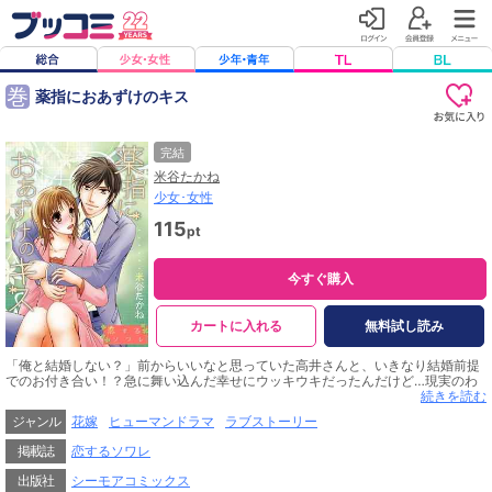
巻
薬指におあずけのキス
完結
米谷たかね
少女･女性
115
pt
今すぐ購入
カートに入れる
無料試し読み
「俺と結婚しない？」前からいいなと思っていた高井さんと、いきなり結婚前提
でのお付き合い！？急に舞い込んだ幸せにウッキウキだったんだけど…現実のわ
たしは掃除きらい・ごはん作り面倒・家だと裸族の干物女子！こんなんじゃ結婚
続きを読む
なんて絶対無理です！！【恋するソワレ】
ジャンル
花嫁
ヒューマンドラマ
ラブストーリー
掲載誌
恋するソワレ
出版社
シーモアコミックス