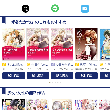
「米谷たかね」のこれもおすすめ
話
キスは罪の味
話
今日から始まる物語
巻
今日から始まる物語
話
教室～呪われた学校～
話
キラ恋
ローリー・フォスター / 米谷たかね
ドナ・アルウォード / 米谷たかね
ドナ・アルウォード / 米谷たかね
kagen / 米谷たかね
米谷たか
試し読み
試し読み
試し読み
試し読み
試
●
●
●
●
●
少女･女性の無料作品