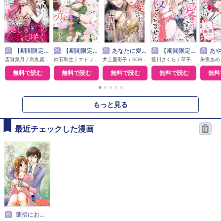
巻
【期間限定無料】悪女は美しき獣の愛に咲く（単話版）
巻
【期間限定無料】本好き令嬢は敏腕公爵様とひそやかに恋をする
巻
あなたに愛されなくても結構です【タテヨミ】
巻
【期間限定無料】敵国の公爵様に愛されすぎて暗殺できません！
巻
あやかし花嫁の告白～ごき
斎賀菜月 / 烏丸紫明
鈴石和生 / エトワール編集部
井上里彩子 / SORAJIMA
藍川さくら / 琴子 / エトワール編集部
無料で読む
無料で読む
無料で読む
無料で読む
無料
●
●
●
●
●
もっと見る
最近チェックした漫画
巻
薬指におあずけのキス