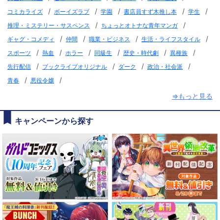
/
/
/
/
/
コミカライズ
ボーイズラブ
学園
書店員すず木推し本
学生
/
/
推理・ミステリー・サスペンス
ちょっとオトナな青年マンガ
/
/
/
/
ギャグ・コメディ
仲間
職業・ビジネス
生活・ライフスタイル
/
/
/
/
/
/
スポーツ
熱血
ホラー
同級生
歴史・時代劇
異種族
/
/
/
/
先行配信
ブックライブオリジナル
ダーク
政治・社会派
/
/
青春
悪役令嬢
⇒もっと見る
キャンペーンから探す