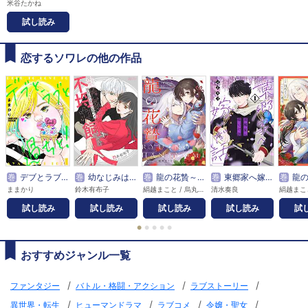
米谷たかね
試し読み
恋するソワレの他の作品
巻
デブとラブと過ちと！【描き下ろしおまけ付き特装版】
巻
幼なじみは不埒な飼い犬
巻
龍の花贄～生贄の私が幸せになるまで～【描き下ろしおまけ付き特装版】
巻
東郷家へ嫁いだ話【描き下ろしおまけ付き特装版】
巻
龍の花贄～生
ままかり
鈴木有布子
絹越まこと / 烏丸紫明
清水奏良
試し読み
試し読み
試し読み
試し読み
試
●
●
●
●
●
おすすめジャンル一覧
/
/
/
ファンタジー
バトル・格闘・アクション
ラブストーリー
/
/
/
/
異世界・転生
ヒューマンドラマ
ラブコメ
令嬢・聖女