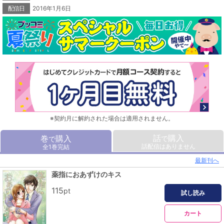
配信日
2016年1月6日
※契約月に解約された場合は適用されません。
話
購入
巻
購入
で
で
話配信はありません
全1巻完結
最新刊へ
薬指におあずけのキス
115
pt
試し読み
カート