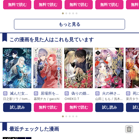
無料で読む
無料で読む
無料で読む
無料で読む
無料
●
●
●
●
●
もっと見る
この漫画を見た人はこれも見ています
巻
滅んだ女王の魂が愛を知るまで【単行本版】
巻
居場所を奪われ続けた私はどこに行けばいいのでしょうか？（分冊版）
巻
偽りの婚姻で愛をあざむく
巻
火の神さまの掃除人ですが、いつの間にか花嫁として溺愛されています
巻
死に戻った妃は
日之影ソラ / tom等 / Anny
暮間チカ / gacchi
CHIEKO.T
山田こもも / 浅木伊都 / SNC
試し読み
無料で読む
無料で読む
試し読み
試
●
●
●
●
●
最近チェックした漫画