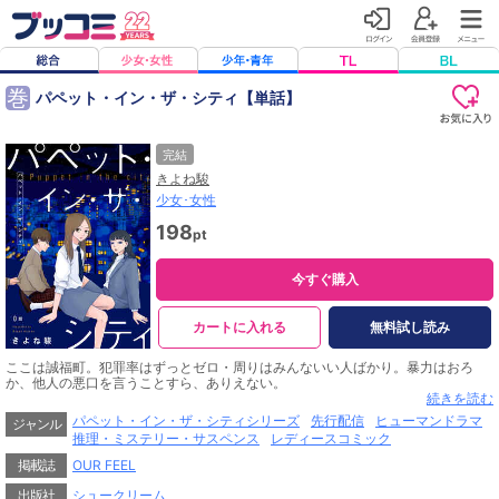
巻
パペット・イン・ザ・シティ【単話】
完結
きよね駿
少女･女性
198
pt
今すぐ購入
カートに入れる
無料試し読み
ここは誠福町。犯罪率はずっとゼロ・周りはみんないい人ばかり。暴力はおろ
か、他人の悪口を言うことすら、ありえない。
汐崎心も当然そう思っていた。不思議な転校生・宮部京に出会うまでは――。
続きを読む
「見せてあげる、ここが本当はどんな町なのか」
パペット・イン・ザ・シティシリーズ
先行配信
ヒューマンドラマ
ジャンル
異色の新鋭・きよね駿が描く、アンチユートピア×青春譚！
推理・ミステリー・サスペンス
レディースコミック
掲載誌
OUR FEEL
出版社
シュークリーム