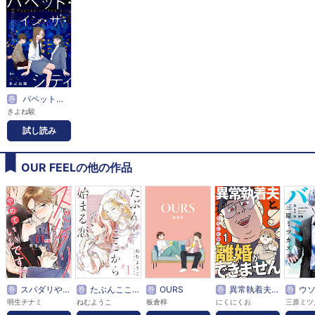
巻
パペット・イン・ザ・シティ【単話】
きよね駿
試し読み
OUR FEELの他の作品
巻
スパダリやめていいですか【単話】
巻
たぶんここから始まる恋【単話】
巻
OURS
巻
異常執着夫と離婚ができません【単話】
巻
ウソバ
明生チナミ
ねむようこ
板倉梓
にくにくお
三原ミツ