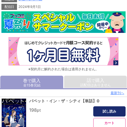
配信日
2024年9月1日
※契約月に解約された場合は適用されません。
話
購入
巻
購入
で
で
話配信はありません
全15巻完結
最新刊へ
パペット・イン・ザ・シティ【単話】0
198
pt
試し読み
カート