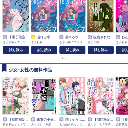
巻
【電子限定特装版】溺れる水
話
溺れる水
巻
溺れる水
巻
祝福されないこどもたち
巻
わたし、今日
きよね駿 / エトワール編集部
きよね駿
きよね駿 / エトワール編集部
きよね駿
きよね駿
試し読み
試し読み
試し読み
試し読み
試
●
●
少女･女性の無料作品
巻
【期間限定無料】本好き令嬢は敏腕公爵様とひそやかに恋をする
巻
親友の不倫相手は、夫でした【単話版】
巻
賭けからはじまるサヨナラの恋【単話版】
巻
【期間限定無料】敵国の公爵様に愛されすぎて暗殺できません！
巻
【期間限定無料】悪
鈴石和生 / エトワール編集部
カッポレ・みほ
わたぬきめん / ポルン
藍川さくら / 琴子 / エトワール編集部