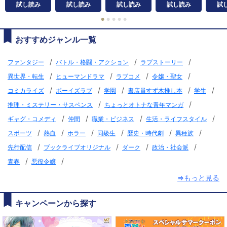
試し読み
試し読み
試し読み
試し読み
試
●
●
●
●
●
おすすめジャンル一覧
/
/
/
ファンタジー
バトル・格闘・アクション
ラブストーリー
/
/
/
/
異世界・転生
ヒューマンドラマ
ラブコメ
令嬢・聖女
/
/
/
/
/
コミカライズ
ボーイズラブ
学園
書店員すず木推し本
学生
/
/
推理・ミステリー・サスペンス
ちょっとオトナな青年マンガ
/
/
/
/
ギャグ・コメディ
仲間
職業・ビジネス
生活・ライフスタイル
/
/
/
/
/
/
スポーツ
熱血
ホラー
同級生
歴史・時代劇
異種族
/
/
/
/
先行配信
ブックライブオリジナル
ダーク
政治・社会派
/
/
青春
悪役令嬢
⇒もっと見る
キャンペーンから探す