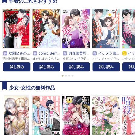
作者のこれもおすすめ
巻
幼馴染みの（元）極道社長からの昼も夜も果てない猛愛に逆らえません
巻
comic Berry’sオペラ座のシンデレラ～王子様は極上御曹司～
巻
肉食御曹司に溺れるほど愛されています【分冊版】
巻
イケメン御曹司はお断り！～極上彼氏の嘘から始まる愛され生活～
話
イケメン御曹司はお断り
音村紗恵子 / 田崎くるみ
えだじまさくら / 伊月ジュイ
小宮山ちい / 伊月ジュイ
小中いえやす / 伊月ジュイ
試し読み
試し読み
試し読み
試し読み
試
●
●
●
●
少女･女性の無料作品