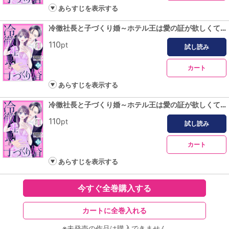
あらすじを表示する
冷徹社長と子づくり婚～ホテル王は愛の証が欲しくてたまらない～【分冊版】11話
110
pt
試し読み
カート
あらすじを表示する
冷徹社長と子づくり婚～ホテル王は愛の証が欲しくてたまらない～【分冊版】12話
110
pt
試し読み
カート
あらすじを表示する
今すぐ全巻購入する
カートに全巻入れる
※未発売の作品は購入できません