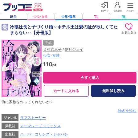
巻
冷徹社長と子づくり婚～ホテル王は愛の証が欲しくてた
まらない～【分冊版】
完結
音村紗恵子
/
伊月ジュイ
少女･女性
110
pt
今すぐ購入
カートに入れる
無料試し読み
俺に家族を作ってくれないか？
交際０日でプロポーズされた花澄。そのお相手は、花澄の働く喫茶店の常連客で
続きを読む
ある「甘党な伯爵様」こと一弥だ。高貴で伯爵様のような雰囲気を持つ一弥が、
ジャンル
ラブストーリー
花澄は密かに気になっていた。そんな彼に、酔っぱらいに絡まれているところを
助けられ、二人は個人的に話すようになる。けれど、まさか付き合ってもいない
掲載誌
マーマレードコミックス
のに、家族を作ってほしいと頼まれてしまうなんて……？
出版社
ハーパーコリンズ・ジャパン