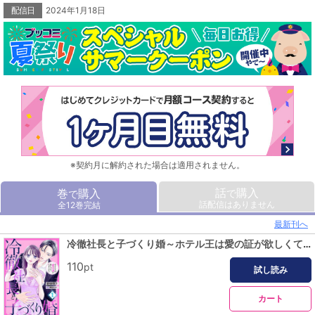
配信日
2024年1月18日
※契約月に解約された場合は適用されません。
話
購入
巻
購入
で
で
話配信はありません
全12巻完結
最新刊へ
冷徹社長と子づくり婚～ホテル王は愛の証が欲しくてたまらない～【分冊版】1話
110
pt
試し読み
カート