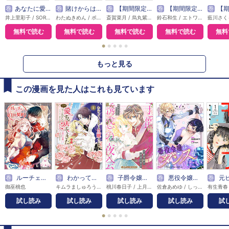
巻
あなたに愛されなくても結構です【タテヨミ】
巻
賭けからはじまるサヨナラの恋【単話版】
巻
【期間限定無料】悪女は美しき獣の愛に咲く（単話版）
巻
【期間限定無料】本好き令嬢は敏腕公爵様とひそやかに恋をする
巻
【期間限定無料】敵国の
井上里彩子 / SORAJIMA
わたぬきめん / ポルン
斎賀菜月 / 烏丸紫明
鈴石和生 / エトワール編集部
無料で読む
無料で読む
無料で読む
無料で読む
無料
●
●
●
●
●
もっと見る
この漫画を見た人はこれも見ています
巻
ルーチェと白の契約 【連載版】
巻
わかっていますよ旦那さま。どうせ「愛する人ができた」と言うんでしょ？～ドアマットヒロイン、頭をぶつけた拍子に前世が大阪のオバチャンだった事を思い出す～ THE COMIC
巻
子爵令嬢と誘惑の夜会【新装版】
巻
悪役令嬢はダンスがしたい 【単話版】
巻
元ヒロイン、モ
御巫桃也
キムラましゅろう / コタツ / 花宮かなめ
桃川春日子 / 上月美青他
佐倉あめゆ / しっぽタヌキ
有生青春
試し読み
試し読み
試し読み
試し読み
試
●
●
●
●
●