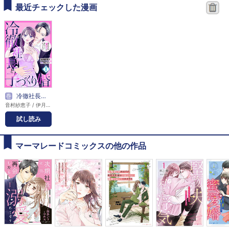
最近チェックした漫画
巻
冷徹社長と子づくり婚～ホテル王は愛の証が欲しくてたまらない～【分冊版】
音村紗恵子 / 伊月ジュイ
試し読み
マーマレードコミックスの他の作品