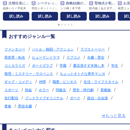
巻
次期社長に再会したら溺愛されてます
巻
シークレットベビーが発覚したら、天才外科医の執着求愛が始まりました
巻
政略結婚のはずが、溺愛旦那様がご執心すぎて離婚を許してくれません
巻
堅物夫が私（妻）と浮気しています！？
巻
お見合い代役からはじまる
由多いり / 宇佐木
羽生シオン / 一ノ瀬千景
シリ崎 / 木下杏
秋月綾 / あさぎ千夜春
試し読み
試し読み
試し読み
試し読み
試
●
●
●
●
●
おすすめジャンル一覧
/
/
/
ファンタジー
バトル・格闘・アクション
ラブストーリー
/
/
/
/
異世界・転生
ヒューマンドラマ
ラブコメ
令嬢・聖女
/
/
/
/
/
コミカライズ
ボーイズラブ
学園
書店員すず木推し本
学生
/
/
推理・ミステリー・サスペンス
ちょっとオトナな青年マンガ
/
/
/
/
ギャグ・コメディ
仲間
職業・ビジネス
生活・ライフスタイル
/
/
/
/
/
/
スポーツ
熱血
ホラー
同級生
歴史・時代劇
異種族
/
/
/
/
先行配信
ブックライブオリジナル
ダーク
政治・社会派
/
/
青春
悪役令嬢
⇒もっと見る