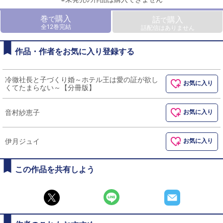
巻
購入
で
話
購入
で
全12巻完結
話配信はありません
作品・作者をお気に入り登録する
冷徹社長と子づくり婚～ホテル王は愛の証が欲し
お気に入り
くてたまらない～【分冊版】
音村紗恵子
お気に入り
伊月ジュイ
お気に入り
この作品を共有しよう