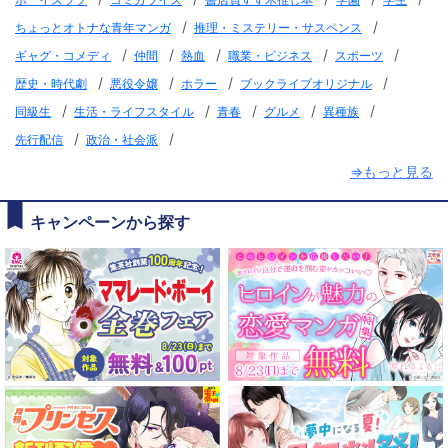
/
/
ちょっとオトナな青年マンガ
推理・ミステリー・サスペンス
/
/
/
/
/
ギャグ・コメディ
仲間
熱血
職業・ビジネス
スポーツ
/
/
/
/
歴史・時代劇
悪役令嬢
ホラー
ブックライブオリジナル
/
/
/
/
/
同級生
生活・ライフスタイル
青春
グルメ
異種族
/
/
先行配信
政治・社会派
⇒もっと見る
キャンペーンから探す