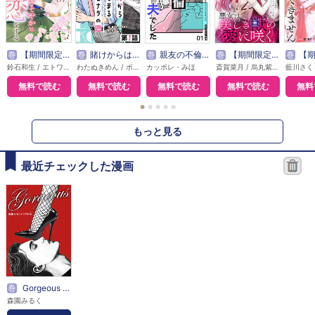
巻
【期間限定無料】本好き令嬢は敏腕公爵様とひそやかに恋をする
巻
賭けからはじまるサヨナラの恋【単話版】
巻
親友の不倫相手は、夫でした【単話版】
巻
【期間限定無料】悪女は美しき獣の愛に咲く（単話版）
巻
【期間限定無料】敵国の
鈴石和生 / エトワール編集部
わたぬきめん / ポルン
カッポレ・みほ
斎賀菜月 / 烏丸紫明
無料で読む
無料で読む
無料で読む
無料で読む
無料
●
●
●
●
●
もっと見る
最近チェックした漫画
巻
Gorgeous ―森園みるくイラスト集―
森園みるく