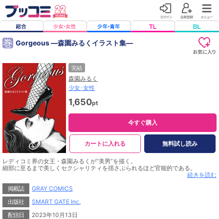
巻
Gorgeous ―森園みるくイラスト集―
完結
森園みるく
少女･女性
1,650
pt
今すぐ購入
カートに入れる
無料試し読み
レディコミ界の女王・森園みるくが“美男”を描く。
細部に至るまで美しくセクシャリティを揺さぶられるほど官能的である。
続きを読む
本イラスト集は「Affair」「Monochrome」「True Colors」の三部構成となって
おり
掲載誌
GRAY COMICS
モノトーンで描かれた“美男”の戯れから始まる。
出版社
SMART GATE Inc.
そして最後はカラフルな色彩で描かれた“美男”が見つめてくる。
まるで自らの本質を見透かされているように――。
配信日
2023年10月13日