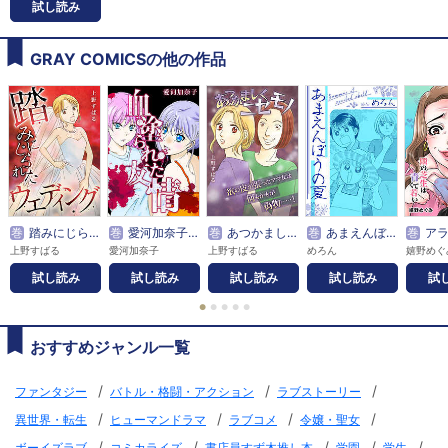
試し読み
GRAY COMICSの他の作品
巻
踏みにじられたウェディング
巻
愛河加奈子 短編シリーズ
巻
あつかましくニセモノ
巻
あまえんぼうの夏
巻
アラフィフの美貌マ
上野すばる
愛河加奈子
上野すばる
めろん
嬉野めぐ
試し読み
試し読み
試し読み
試し読み
試
●
●
●
●
●
おすすめジャンル一覧
/
/
/
ファンタジー
バトル・格闘・アクション
ラブストーリー
/
/
/
/
異世界・転生
ヒューマンドラマ
ラブコメ
令嬢・聖女
/
/
/
/
/
ボーイズラブ
コミカライズ
書店員すず木推し本
学園
学生