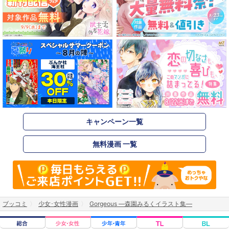
キャンペーン一覧
無料漫画 一覧
ブッコミ
少女･女性漫画
Gorgeous ―森園みるくイラスト集―