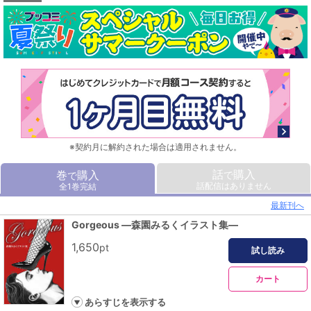
ようこそ森園みるくワールドへ！
どうぞ隅々までご堪能ください。
※契約月に解約された場合は適用されません。
話
購入
巻
購入
で
で
話配信はありません
全1巻完結
最新刊へ
Gorgeous ―森園みるくイラスト集―
1,650
pt
試し読み
カート
あらすじを表示する