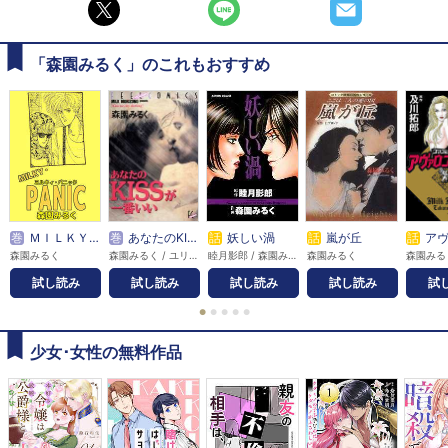
「森園みるく」のこれもおすすめ
巻
ＭＩＬＫＹ・ＰＡＮＩＣ
巻
あなたのKISSが一番いい
話
妖しい渦
話
嵐が丘
話
アヴァロ
森園みるく
森園みるく / ユリア渡辺
睦月影郎 / 森園みるく
森園みるく
試し読み
試し読み
試し読み
試し読み
試
●
●
●
●
●
少女･女性の無料作品