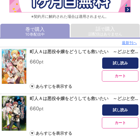
※契約月に解約された場合は適用されません。
話
購入
巻
購入
で
で
話配信はありません
10巻配信中
最新刊へ
町人Ａは悪役令嬢をどうしても救いたい ～どぶと空と氷の姫君～１
660
pt
試し読み
カート
あらすじを表示する
町人Ａは悪役令嬢をどうしても救いたい ～どぶと空と氷の姫君～２
660
pt
試し読み
カート
あらすじを表示する