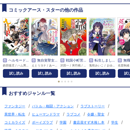
コミックアース・スターの他の作品
巻
ヘルモード ～やり込み好きのゲーマーは廃設定の異世界で無双する～はじまりの召喚士
巻
無自覚聖女は今日も無意識に力を垂れ流す ～公爵家の落ちこぼれ令嬢、嫁ぎ先で幸せを掴み取る～
巻
戦国小町苦労譚（コミック）
巻
転生しました、サラナ・キンジェです。ごきげんよう。 ～優雅なスローライフで大忙し～
巻
無職の英雄 別にスキルなん
鉄田猿児 / ハム男 / 藻
えとうヨナ / あーもんど / あんべよしろう
沢田一 / 夾竹桃 / 平沢下戸
兎咲みいこ / まゆらん / 匈歌ハトリ
試し読み
試し読み
試し読み
試し読み
試
●
●
●
●
●
おすすめジャンル一覧
/
/
/
ファンタジー
バトル・格闘・アクション
ラブストーリー
/
/
/
/
異世界・転生
ヒューマンドラマ
ラブコメ
令嬢・聖女
/
/
/
/
/
コミカライズ
ボーイズラブ
学園
書店員すず木推し本
学生