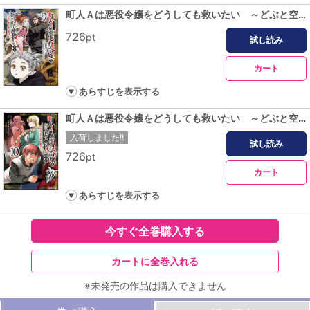
町人Ａは悪役令嬢をどうしても救いたい ～どぶと空と氷の姫君～９【電子書店共通特典イラスト付】
726
pt
試し読み
カート
あらすじを表示する
町人Ａは悪役令嬢をどうしても救いたい ～どぶと空と氷の姫君～１０【電子書店共通特典イラスト付】
入荷しました!!
試し読み
726
pt
カート
あらすじを表示する
今すぐ全巻購入する
カートに全巻入れる
※未発売の作品は購入できません