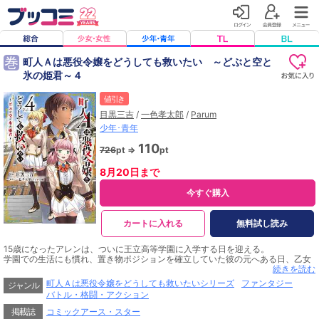
巻
町人Ａは悪役令嬢をどうしても救いたい ～どぶと空と
氷の姫君～４
値引き
目黒三吉
/
一色孝太郎
/
Parum
少年･青年
110
726
pt ⇒
pt
8月20日まで
今すぐ購入
カートに入れる
無料試し読み
15歳になったアレンは、ついに王立高等学園に入学する日を迎える。
学園での生活にも慣れ、置き物ポジションを確立していた彼の元へある日、乙女
ゲーのヒロインであるエイミーが声をかけてくる──。
続きを読む
町人Ａは悪役令嬢をどうしても救いたいシリーズ
ファンタジー
ジャンル
バトル・格闘・アクション
掲載誌
コミックアース・スター