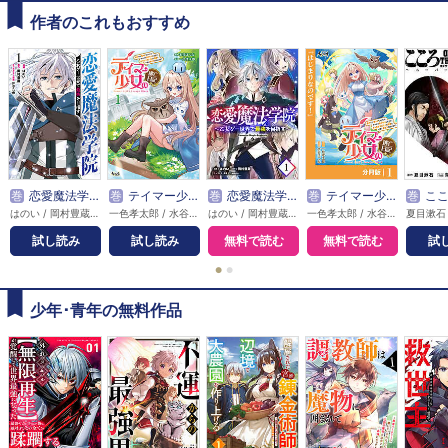
作者のこれもおすすめ
巻
恋愛魔法学院 ～乙女ゲー世界で最強を目指す～
巻
テイマー少女の逃亡日記
巻
恋愛魔法学院～乙女ゲー世界で最強を目指す～【単話版】
巻
テイマー少女の逃亡日記【分冊版】
巻
こころ オブ・ザ・デ
はのい / 岡村豊蔵 / Parum
一色孝太郎 / 水谷はつな
はのい / 岡村豊蔵 / Parum
一色孝太郎 / 水谷はつな
試し読み
試し読み
無料で読む
無料で読む
試
●
●
少年･青年の無料作品