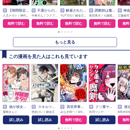
巻
【期間限定無料】外れスキル【無限再生】が覚醒して世界最強になった ～最強の力を手にした俺は、敵対するその全てを蹂躙する～
巻
不運からの最強男
巻
解雇された宮廷錬金術師は辺境で大農園を作り上げる～祖国を追い出されたけど、最強領地でスローライフを謳歌する～
巻
調教師は魔物に囲まれて生きていきます。～勇者パーティーに置いていかれたけど、伝説の魔物と出会い最強になってた～
巻
神血の救世主～0.0000
八又ナガト / 神代大志 / アンブル編集部
中林ずん / フクフク
YUTTOU / 錬金王 / ゆーにっと
尾切美月 / 七篠龍 / 竹花ノート
無料で読む
無料で読む
無料で読む
無料で読む
無料
●
●
●
●
●
もっと見る
この漫画を見た人はこれも見ています
巻
娘が彼女を連れてきた話
巻
スキルツリーの解錠者～A級パーティーを追放されたので【解錠&施錠】を活かして、S級冒険者を目指す～
巻
異世界事故物件住みます、俺。【タテスク】
巻
クソ重ヤンデレ魔剣
巻
接近無双プレイヤーが回復
栗崎きんぐ
壱松けい / 錬金王
みなぎ得一 / SHINE Partners
玖珂ツニヤ
試し読み
試し読み
無料で読む
試し読み
無料
●
●
●
●
●