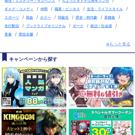
/
/
推理・ミステリー・サスペンス
ちょっとオトナな青年マンガ
/
/
/
/
ギャグ・コメディ
仲間
職業・ビジネス
生活・ライフスタイル
/
/
/
/
/
/
スポーツ
熱血
ホラー
同級生
歴史・時代劇
異種族
/
/
/
/
先行配信
ブックライブオリジナル
ダーク
政治・社会派
/
/
青春
悪役令嬢
⇒もっと見る
キャンペーンから探す