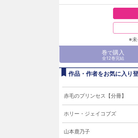
※
巻
購入
で
全12巻完結
作品・作者をお気に入り
赤毛のプリンセス【分冊】
ホリー・ジェイコブズ
山本鹿乃子