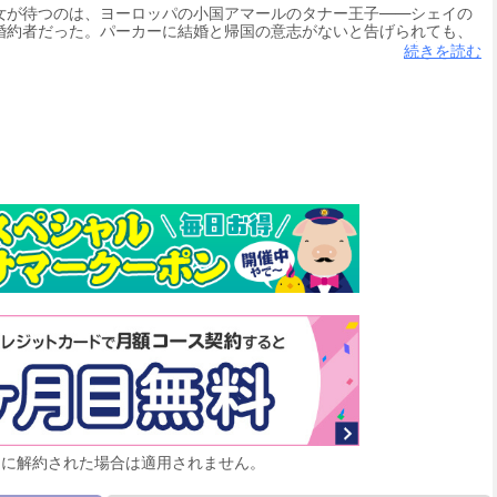
女が待つのは、ヨーロッパの小国アマールのタナー王子――シェイの
婚約者だった。パーカーに結婚と帰国の意志がないと告げられても、
ない。それどころか、シェイに張りついていれば、とりつく島もない
続きを読む
屋にまでついてきたタナーを泊まらせるはめに…！ 四六時中、彼と一
じめ…!?
月に解約された場合は適用されません。