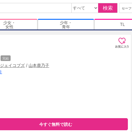
検索
セーフ
少女・
少年・
TL
女性
青年
完結
ジェイコブズ
/
山本鹿乃子
性
今すぐ無料で読む