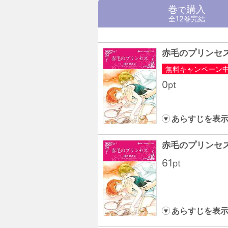
巻
購入
で
全12巻完結
赤毛のプリンセス
無料キャンペーン中!
0
pt
あらすじを表
赤毛のプリンセス
61
pt
あらすじを表