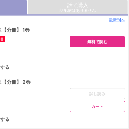
話
購入
で
話配信はありません
最新刊へ
【分冊】 1巻
!
無料で読む
示する
【分冊】 2巻
試し読み
カート
示する