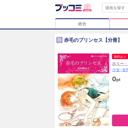
総合
巻
赤毛のプリンセス【分冊】
無料あり
ホリー・
少女･女
0
pt