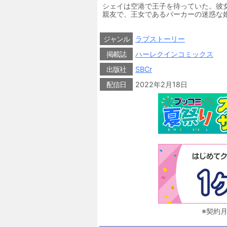
シェイは空港で王子を待っていた。彼
親友で、王女であるパーカーの迷惑な
国への義務だとタナーは諦めようとし
パーカーに会えるはずだと、彼女の部
緒にいるうちに予期せぬ想いが芽生えは
ジャンル
ラブストーリー
掲載誌
ハーレクインコミックス
出版社
SBCr
配信日
2022年2月18日
※契約