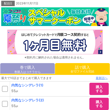
配信日
2023年11月17日
※契約月に解約された場合は適用されません。
巻
購入
話
購入
で
で
全12ファイル完結
巻購入はコチラから
最大で10話までまとめて購入できます
最新話へ
内気なシンデレラ(1)
購入
55
する
pt
内気なシンデレラ(2)
購入
55
する
pt