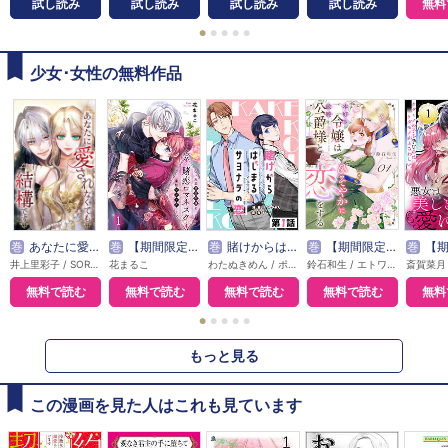
試し読み
試し読み
試し読み
試し読み
無料
●
●
●
●
●
少女･女性の無料作品
巻
あなたに愛されなくても結構です【タテヨミ】
巻
【期間限定無料】賭恋ロマネスク～大正悪役令嬢と最狂マフィア
巻
賭けからはじまるサヨナラの恋【単話版】
巻
【期間限定無料】本好き令嬢は敏腕公爵様とひそやかに恋をする
巻
【期間限定無料】悪
井上里彩子 / SORAJIMA
花まるこ
わたぬきめん / ポルン
鈴石和生 / エトワール編集部
無料で読む
無料で読む
無料で読む
無料で読む
無料
●
●
●
●
●
もっと見る
この漫画を見た人はこれも見ています