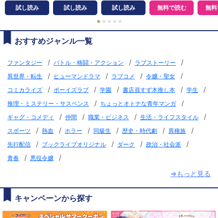
試し読み
試し読み
試し読み
無料で読む
無料
●
●
●
●
●
おすすめジャンル一覧
/
/
/
ファンタジー
バトル・格闘・アクション
ラブストーリー
/
/
/
/
異世界・転生
ヒューマンドラマ
ラブコメ
令嬢・聖女
/
/
/
/
/
コミカライズ
ボーイズラブ
学園
書店員すず木推し本
学生
/
/
推理・ミステリー・サスペンス
ちょっとオトナな青年マンガ
/
/
/
/
ギャグ・コメディ
仲間
職業・ビジネス
生活・ライフスタイル
/
/
/
/
/
/
スポーツ
熱血
ホラー
同級生
歴史・時代劇
異種族
/
/
/
/
先行配信
ブックライブオリジナル
ダーク
政治・社会派
/
/
青春
悪役令嬢
⇒もっと見る
キャンペーンから探す