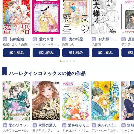
巻
契約蜜婚～冷徹な御曹司に溺愛されています～【分冊版】
巻
愛なき君主の手に堕ちて
巻
麦の惑星
巻
お犬様！（単話版）
巻
尼僧院から来
松尾しより / 西條六花
キャロル・マリネッリ / 花牟礼サキ
鳥野しの
六畳間
試し読み
試し読み
試し読み
試し読み
試
●
●
●
●
●
ハーレクインコミックスの他の作品
巻
愛のソネット
巻
侯爵の愛人
巻
愛を授かりしベネチア【特典付き】
巻
失われた記憶－契約結婚【分冊】
巻
無慈悲な
ステファニー・ローレンス / わたぬきめん
黒沢明世 / アン・ヘリス
キャロル・マリネッリ / 水沢友希
アン・ハー / 山本鹿乃子