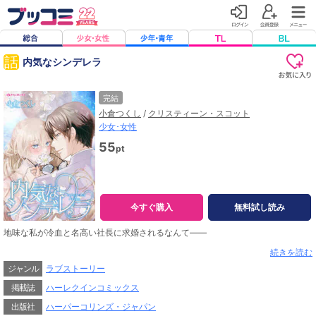
話
内気なシンデレラ
完結
小倉つくし
/
クリスティーン・スコット
少女･女性
55
pt
今すぐ購入
無料試し読み
地味な私が冷血と名高い社長に求婚されるなんて――
地味で内気なシンシアは会社主催のダンスパーティーに参加することに。おしゃ
続きを読む
れ好きな姉の計らいで美しく変身したものの、酔っ払いに絡まれテラスに逃げ出
ジャンル
ラブストーリー
した。やっぱり平凡な私にパーティーなんて場違いだったのよ。涙を零す彼女の
前に、美しい男性が現れる。優しい物腰でダンスに誘われ、気がつけばキスをし
掲載誌
ハーレクインコミックス
ていた。我に返り慌ただしくその場を去った翌日、社長室に呼びだされたシンシ
アは仰天する。まさか昨夜の男性が冷血で傲慢と噂の社長ライアンだったなん
出版社
ハーパーコリンズ・ジャパン
て！？