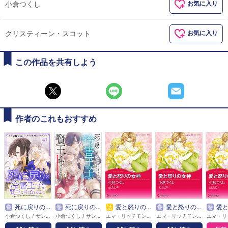
小倉つくし
お気に入り
クリスティーン・スコット
お気に入り
この作品を共有しよう
作者のこれもおすすめ
巻
死に戻りの冷害王子が賢王と呼ばれるまで～導いたのは不器用な侯爵令嬢の祈りでした～(話売り)
巻
死に戻りの冷害王子が賢王と呼ばれるまで～導いたのは不器用な侯爵令嬢の祈りでした～
話
愛と怒りの女神
巻
愛と怒りの女神
巻
愛と怒り
小倉つくし / サンボン / 天野なすの
小倉つくし / サンボン / 天野なすの
エマ・リッチモンド / 小倉つくし
エマ・リッチモンド / 小倉つくし