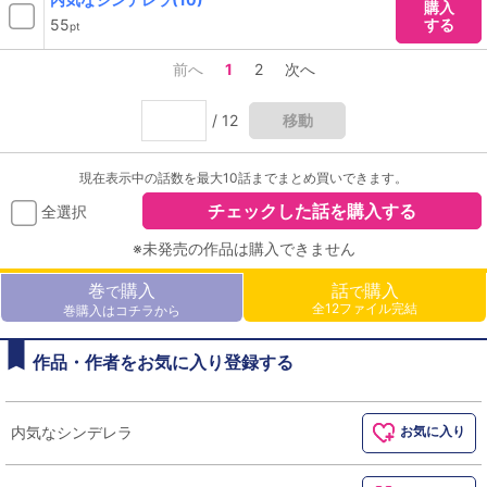
購入
55
する
pt
前へ
1
2
次へ
/ 12
移動
現在表示中の話数を最大10話までまとめ買いできます。
チェックした話を購入する
全選択
※未発売の作品は購入できません
巻
購入
話
購入
で
で
全12ファイル完結
巻購入はコチラから
作品・作者をお気に入り登録する
内気なシンデレラ
お気に入り