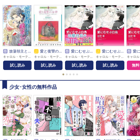
巻
放蕩領主と美しき乙女
話
愛と復讐の女神
巻
愛にむせぶ白鳥
話
愛にむせぶ白鳥
巻
愛にむせぶ白鳥〈闇の
キャロル・モーティマー / もとなおこ
キャロル・モーティマー / 原田智子
キャロル・モーティマー / 桜屋響
キャロル・モーティマー / 桜屋響
試し読み
試し読み
試し読み
試し読み
無料
●
●
●
●
●
少女･女性の無料作品