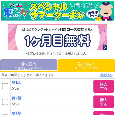
※契約月に解約された場合は適用されません。
巻
購入
話
購入
で
で
全8ファイル完結
巻購入はコチラから
最大で10話までまとめて購入できます
最新話へ
第1話
購入
55
する
pt
第2話
購入
55
する
pt
第3話