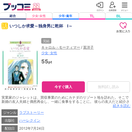
話
いつしか求愛～独身男に乾杯 I～
完結
キャロル・モーティマー
/
英洋子
少女･女性
55
pt
今すぐ購入
無料試し読み
実業家のジャレットは、買収事業のためにカナダのリゾート地を訪れた。そこで
新婚の友人夫婦と偶然再会し、一緒に食事をすることに。 彼らの友人だと紹介さ
れたのは元モデルのアビー。ジャレットは一目で心を奪われたが、謎の言動が多
続きを読む
い彼女に対し「彼女は高級娼婦に違いない」と目星をつける。しかしその正体
ジャンル
ラブストーリー
は！？
出版社
ハーレクイン
配信日
2012年7月24日