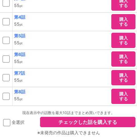
購入
55
する
pt
第4話
購入
55
する
pt
第5話
購入
55
する
pt
第6話
購入
55
する
pt
第7話
購入
55
する
pt
第8話
購入
55
する
pt
現在表示中の話数を最大10話までまとめ買いできます。
チェックした話を購入する
全選択
※未発売の作品は購入できません