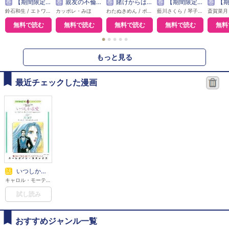
巻
【期間限定無料】本好き令嬢は敏腕公爵様とひそやかに恋をする
巻
親友の不倫相手は、夫でした【単話版】
巻
賭けからはじまるサヨナラの恋【単話版】
巻
【期間限定無料】敵国の公爵様に愛されすぎて暗殺できません！
巻
【期間限定無料】悪
鈴石和生 / エトワール編集部
カッポレ・みほ
わたぬきめん / ポルン
藍川さくら / 琴子 / エトワール編集部
無料で読む
無料で読む
無料で読む
無料で読む
無料
●
●
●
●
●
もっと見る
最近チェックした漫画
話
いつしか求愛～独身男に乾杯 I～
キャロル・モーティマー / 英洋子
試し読み
おすすめジャンル一覧