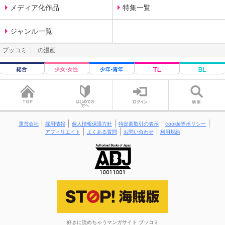
メディア化作品
特集一覧
ジャンル一覧
ブッコミ
の漫画
運営会社
採用情報
個人情報保護方針
特定商取引の表示
cookie等ポリシー
アフィリエイト
よくある質問
お問い合わせ
利用規約
好きに読めちゃうマンガサイト ブッコミ