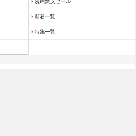
漫画激安セール
新着一覧
特集一覧