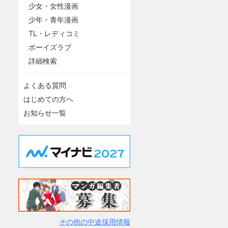
少女・女性漫画
少年・青年漫画
TL・レディコミ
ボーイズラブ
詳細検索
よくある質問
はじめての方へ
お知らせ一覧
その他の中途採用情報