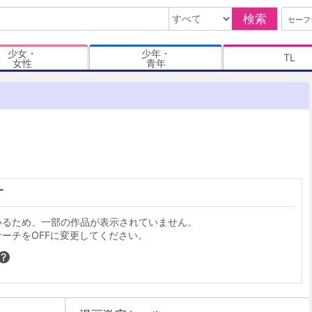
検索
セーフ
少女・
少年・
TL
女性
青年
す
いるため、一部の作品が表示されていません。
ーチをOFFに変更してください。