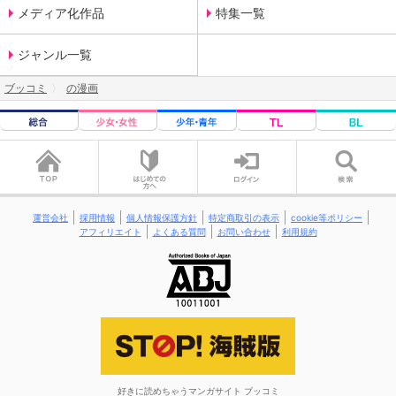
メディア化作品
特集一覧
ジャンル一覧
ブッコミ
の漫画
運営会社
採用情報
個人情報保護方針
特定商取引の表示
cookie等ポリシー
アフィリエイト
よくある質問
お問い合わせ
利用規約
好きに読めちゃうマンガサイト ブッコミ