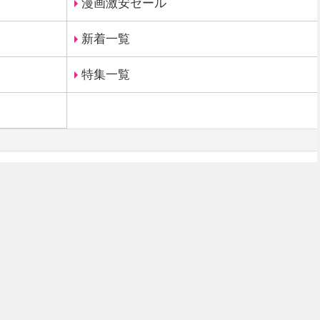
漫画激安セール
新着一覧
特集一覧