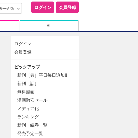
ログイン
会員登録
サーチ 強
BL
ログイン
会員登録
ピックアップ
新刊［巻］平日毎日追加!!
新刊［話］
無料漫画
漫画激安セール
メディア化
ランキング
新刊・続巻一覧
発売予定一覧