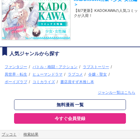
＞
【8/7更新】KADOKAWAの人気コミッ
クが入荷！
人気ジャンルから探す
ファンタジー
/
バトル・格闘・アクション
/
ラブストーリー
/
異世界・転生
/
ヒューマンドラマ
/
ラブコメ
/
令嬢・聖女
/
ボーイズラブ
/
コミカライズ
/
書店員すず木推し本
ジャンル一覧はこちら
無料漫画 一覧
今すぐ会員登録
ブッコミ
検索結果