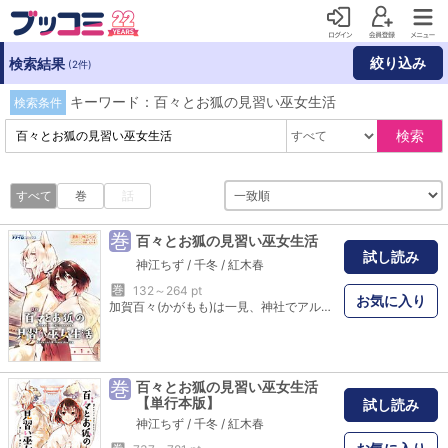
絞り込み
検索結果
(2件)
キーワード：百々とお狐の見習い巫女生活
検索条件
検索
すべて
巻
話
巻
百々とお狐の見習い巫女生活
試し読み
神江ちず
/
千冬
/
紅木春
巻
132～264 pt
お気に入り
加賀百々(かがもも)は一見、神社でアルバイトをしている普通の女子高生だが、実は人々と神を繋ぐ「在巫女（ざいみこ）」見習いだ。実家を出て稲荷の神使・香佑焔（こうえん）と修行に励んでいる。ある日、百々は同級生から相談された怪事件を初めて解決するが、ホッとする間もなく、現当主で実の曾祖母である一子（いちこ）に本家に呼ばれ、「今後なにかあったら頼るように」と生活安全課の東雲天空（しののめ そ ら）を紹介される。寡黙で無骨な東雲に戸惑う百々だが、下宿まで送ってもらった矢先、近くの神社から不穏な気配を感じ、二人で向かうと――。
巻
百々とお狐の見習い巫女生活
【単行本版】
試し読み
神江ちず
/
千冬
/
紅木春