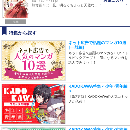
お気に入り
巻
737～781 pt
加賀百々は一見、明るくちょっと天然な女子高生だが、実は人々と神を繋ぐ「在巫女」見習いだ。実家を出て神使・香佑焔と修行に励んでいる。ある日、百々は同級生から「後輩が廃屋に行ってからおかしくなった」と相談される。一瞬神の力を感じた百々は廃屋へと向かうが――。
完結
特集から探す
ネット広告で話題のマンガ10選
[一般編]
ネット広告で話題のマンガを10タイト
ルピックアップ！！気になるマンガを
読んでみよう！！
KADOKAWA特集＜少年･青年編
＞
【8/7更新】KADOKAWAの人気コミッ
クが入荷！
KADOKAWA特集＜少女･女性編