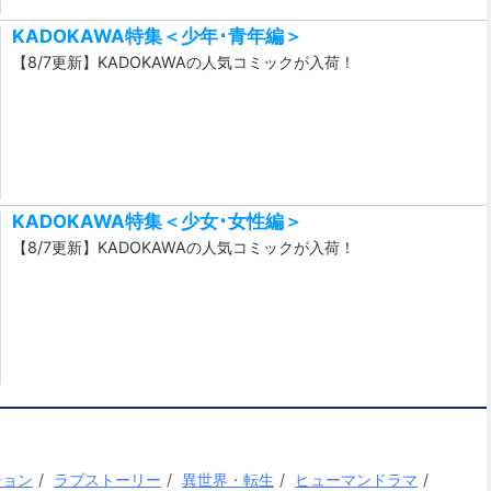
KADOKAWA特集＜少年･青年編＞
【8/7更新】KADOKAWAの人気コミックが入荷！
KADOKAWA特集＜少女･女性編＞
【8/7更新】KADOKAWAの人気コミックが入荷！
ション
/
ラブストーリー
/
異世界・転生
/
ヒューマンドラマ
/