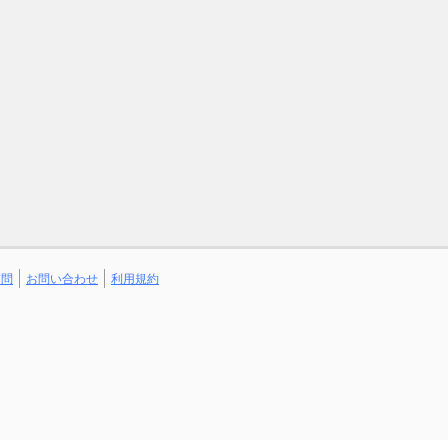
質問
お問い合わせ
利用規約