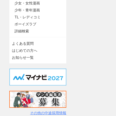
少女・女性漫画
少年・青年漫画
TL・レディコミ
ボーイズラブ
詳細検索
よくある質問
はじめての方へ
お知らせ一覧
その他の中途採用情報