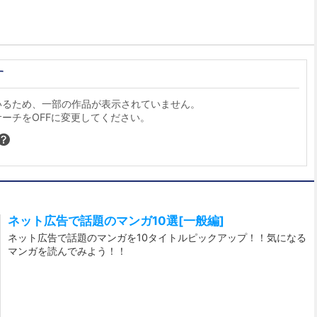
す
いるため、一部の作品が表示されていません。
ーチをOFFに変更してください。
ネット広告で話題のマンガ10選[一般編]
ネット広告で話題のマンガを10タイトルピックアップ！！気になる
マンガを読んでみよう！！