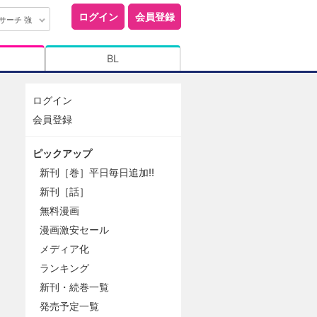
ログイン
会員登録
サーチ 強
BL
ログイン
会員登録
ピックアップ
新刊［巻］平日毎日追加!!
新刊［話］
無料漫画
漫画激安セール
メディア化
ランキング
新刊・続巻一覧
発売予定一覧