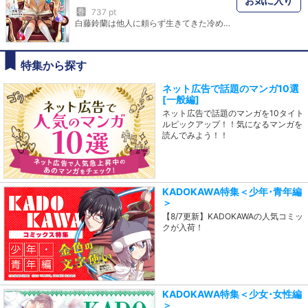
お気に入り
巻
737 pt
白藤鈴蘭は他人に頼らず生きてきた冷めた女子高生。マダム風にしゃべるシェパード犬と知り合う。そのシェパードは実は街一番の豪邸・三日月家の当主・紫檀の母親が生まれ変わった姿だった！ 無事マダムの散歩係兼紫檀の読書係になる。しかし紫檀の友人になるにはきっかけがつかめない。そんな時、学校で聞いた謎を話すと紫檀が謎を解き、謎を通して少し紫檀と近くなる。はたして二人の仲は進展するのか？ クールな女子高生・鈴蘭と引きこもり御曹司・紫檀が日常の謎を解く学園ライトミステリー！
特集から探す
ネット広告で話題のマンガ10選
[一般編]
ネット広告で話題のマンガを10タイト
ルピックアップ！！気になるマンガを
読んでみよう！！
KADOKAWA特集＜少年･青年編
＞
【8/7更新】KADOKAWAの人気コミッ
クが入荷！
KADOKAWA特集＜少女･女性編
＞