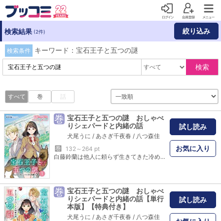
絞り込み
検索結果
(2件)
キーワード：宝石王子と五つの謎
検索条件
検索
すべて
巻
話
巻
宝石王子と五つの謎 おしゃべ
りシェパードと内緒の話
試し読み
犬尾うに
/
あさぎ千夜春
/
八つ森佳
お気に入り
巻
132～264 pt
白藤鈴蘭は他人に頼らず生きてきた冷めた女子高生。マダム風にしゃべるシェパード犬と知り合う。そのシェパードは実は街一番の豪邸・三日月家の当主・紫檀の母親が生まれ変わった姿だった！ ある事情から10年間屋敷の外に出ていない紫檀の友人になってほしいとマダムに頼まれ、三日月家に朗読兼犬の散歩係として雇ってほしいと押しかけることに!? クールな女子高生・鈴蘭と引きこもり御曹司・紫檀が日常の謎を解く学園ライトミステリー！
巻
宝石王子と五つの謎 おしゃべ
りシェパードと内緒の話【単行
試し読み
本版】【特典付き】
犬尾うに
/
あさぎ千夜春
/
八つ森佳