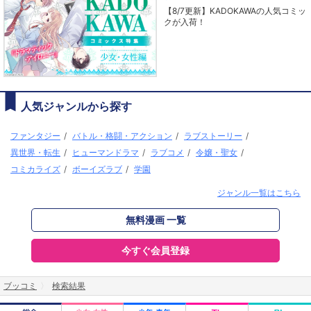
【8/7更新】KADOKAWAの人気コミッ
クが入荷！
人気ジャンルから探す
ファンタジー
/
バトル・格闘・アクション
/
ラブストーリー
/
異世界・転生
/
ヒューマンドラマ
/
ラブコメ
/
令嬢・聖女
/
コミカライズ
/
ボーイズラブ
/
学園
ジャンル一覧はこちら
無料漫画 一覧
今すぐ会員登録
ブッコミ
検索結果