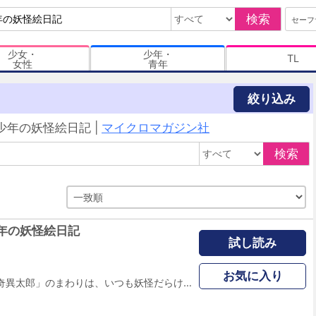
検索
セーフ
少女・
少年・
TL
女性
青年
絞り込み
年の妖怪絵日記 |
マイクロマガジン社
検索
年の妖怪絵日記
試し読み
お気に入り
霊感の強い少年「奇異太郎」のまわりは、いつも妖怪だらけ。 立ち入り禁止の蔵に入ってしまったため、本宅を追い出され離れに住むことになった彼は、 その離れに住みついていた座敷童の「すず」と出会う。 奇異太郎から成り行きで掃除婦に任命されたすず。 この二人と奇異太郎の霊感に引き寄せられた妖怪たちとの 騒がしい日常のお話。 電子単行本にはWEB版では読めない新規描きおろしの「番外編」をはじめ、 登場する妖怪の解説を収録。 奇異太郎少年と、すずや狐面の女たち、様々な妖怪たちが繰り広げる、 新感覚ホラーギャクゴメディをお届けします。