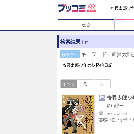
総合
検索結果
(1件)
キーワード：奇異太郎少
検索条件
すべて
巻
話
巻
奇異太郎少
影山理一
巻
704～748 pt