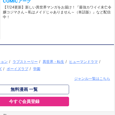
COMICアーク
【7/24更新】新しい異世界マンガをお届け！『最強カワイイ未亡令
嬢コジマさん～私はメイドじゃありません～（単話版）』など配信
中！
ション
/
ラブストーリー
/
異世界・転生
/
ヒューマンドラマ
/
ズ
/
ボーイズラブ
/
学園
ジャンル一覧はこちら
無料漫画 一覧
今すぐ会員登録