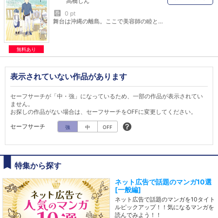
高橋しん
巻
0 pt
舞台は沖縄の離島。ここで美容師の睦と小学生の一星父子が慣れないふたり暮らしに挑戦です！緩やかな空気と島の人、美味しい食べ物を通じて、それぞれが成長していきます。毎日一生懸命で、疲れたあなたの心に効くあったかい物語！
無料あり
表示されていない作品があります
セーフサーチが「中・強」になっているため、一部の作品が表示されてい
ません。
お探しの作品がない場合は、セーフサーチをOFFに変更してください。
セーフサーチ
強
中
OFF
特集から探す
ネット広告で話題のマンガ10選
[一般編]
ネット広告で話題のマンガを10タイト
ルピックアップ！！気になるマンガを
読んでみよう！！