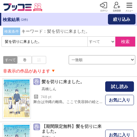
絞り込み
検索結果
(2件)
キーワード：髪を切りに来ました。
検索条件
検索
すべて
巻
話
非表示の作品があります
巻
髪を切りに来ました。
試し読み
高橋しん
巻
748 pt
お気に入り
舞台は沖縄の離島。ここで美容師の睦と小学生の一星父子が慣れないふたり暮らしに挑戦です！緩やかな空気と島の人、美味しい食べ物を通じて、それぞれが成長していきます。毎日一生懸命で、疲れたあなたの心に効くあったかい物語！
巻
【期間限定無料】髪を切りに来
ました。
お気に入り