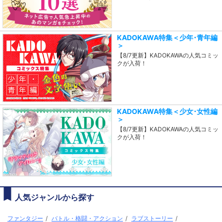
KADOKAWA特集＜少年･青年編
＞
【8/7更新】KADOKAWAの人気コミッ
クが入荷！
KADOKAWA特集＜少女･女性編
＞
【8/7更新】KADOKAWAの人気コミッ
クが入荷！
人気ジャンルから探す
ファンタジー
/
バトル・格闘・アクション
/
ラブストーリー
/