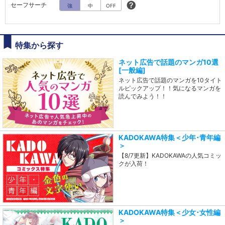
セーフサーチ
強
中
OFF
特集から探す
ネット広告で話題のマンガ10選
[一般編]
ネット広告で話題のマンガを10タイト
ルピックアップ！！気になるマンガを
読んでみよう！！
KADOKAWA特集＜少年･青年編
＞
【8/7更新】KADOKAWAの人気コミッ
クが入荷！
KADOKAWA特集＜少女･女性編
＞