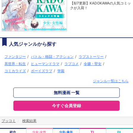
【8/7更新】KADOKAWAの人気コミッ
クが入荷！
人気ジャンルから探す
ファンタジー
/
バトル・格闘・アクション
/
ラブストーリー
/
異世界・転生
/
ヒューマンドラマ
/
ラブコメ
/
令嬢・聖女
/
コミカライズ
/
ボーイズラブ
/
学園
ジャンル一覧はこちら
無料漫画 一覧
今すぐ会員登録
ブッコミ
検索結果