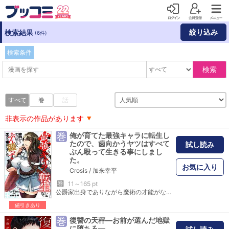
絞り込み
検索結果
(6件)
検索条件
検索
すべて
巻
話
非表示の作品があります
巻
俺が育てた最強キャラに転生し
たので、歯向かうヤツはすべて
試し読み
ぶん殴って生きる事にしまし
た。
お気に入り
Crosis
/
加来幸平
巻
11～165 pt
公爵家出身でありながら魔術の才能がないだけで、「下の下」と蔑まれる主人公・カイザル 。優秀な弟と比べられ、幼馴染で婚約者のリリアナからもぞんざいな扱いを受け、屈辱の日々を送っていた 。しかし突如、ふとしたきっかけで記憶が蘇り、この世界がかつて前世で廃課金プレイしていたVRMMOである事に気付き…。ゲームと同じ様にステータスを開くと、プレイしていた当時の自分のセーブデータも引き継いでいた…!「ステータス反映設定」をオンにし、カイザルは自分を虐げてきた者たちへの壮絶な復讐を決意する…。
値引きあり
巻
復讐の天秤―お前が選んだ地獄
に堕ちろ―