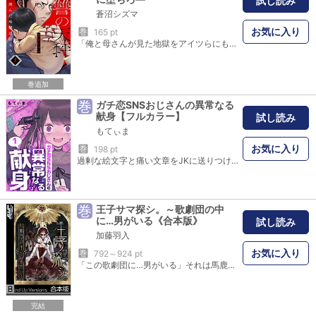
試し読み
蒼沼シズマ
お気に入り
巻
165 pt
「俺と母さんが見た地獄をアイツらにも選ばせてやる！」愛する人を守って死ぬか、自分が死ぬか。復讐の天秤はどちらに傾く？――過酷ないじめを受けていた志郎。意を決していじめっ子たちに立ち向かい、そして打ち勝った…。ところがある日、母親から衝撃的な一言が告げられる。「おなかに赤ちゃんができましたよ」いじめっ子たちは志郎の代わりに母親を弄んでいただけだった。真実を知った志郎は、赤ちゃんの父親かもしれないいじめっ子たちに復讐することを決意する…！
巻追加
巻
ガチ恋SNSおじさんの異常なる
献身【フルカラー】
試し読み
もてぃま
お気に入り
巻
198 pt
過剰な絵文字と痛い文章をJKに送りつけてくるSNSおじさん…舐めてた相手はとんでもないバケモノだった…！――可愛い自分に絶対的な自信を持つ女子高生・める。彼女の密かな楽しみは、裏アカJKとしてSNS上の男たちを手玉に取ること…そんなある日、ウザいおじさん構文のアカウントに絡まれる。ドン引きするめるだったが、ちょいエロ画像を送り、お礼に新機種のスマホをプレゼントさせることに成功！調子に乗って色々と貢がせ始めるが…彼女は知らなかった…おじさんは、めるの為なら”何でも”してしまうことを…！
巻
王子サマ探シ。～歌劇団の中
に…男がいる《合本版》
試し読み
加藤羽入
お気に入り
巻
792～924 pt
「この歌劇団に…男がいる」それは馬鹿げた噂のはずだった。なのに…女の園で渦巻く無垢なる悪意は、少女達を狂気へと走らせ――新人のアキラの夢は、憧れのトップスター:輝音のような男役になること。しかし、歌劇学校に広がる「男がいる」という噂…。こんなの信じる方がどうかしてる…そう思ってたのに…。様々な思惑を持つ生徒達の口を通るたび、それは真実かのように力を帯び始め…ついに…。輝音を襲う、謎のマスク集団の影…そして集団ヒステリーを起こした生徒達が始めた「男狩り」…やがてその矛先は男役のアキラにも向かい… ※この作品は過去、電子書籍「王子サマ探シ。～歌劇団の中に…男がいる１～６巻」に掲載されました。重複購入にご注意下さい。
完結