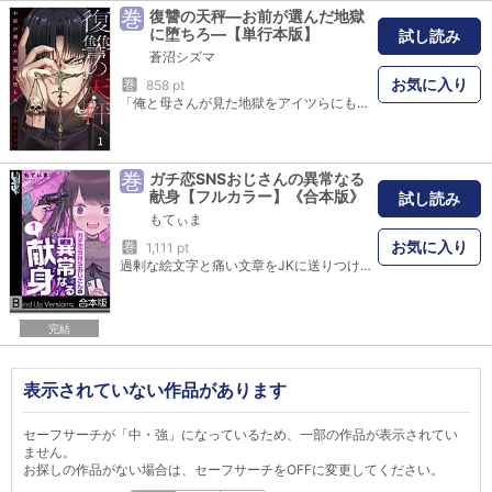
巻
復讐の天秤―お前が選んだ地獄
に堕ちろ―【単行本版】
試し読み
蒼沼シズマ
お気に入り
巻
858 pt
「俺と母さんが見た地獄をアイツらにも選ばせてやる！」愛する人を守って死ぬか、愛する人を裏切るのか。復讐の天秤はどちらに傾く？――過酷ないじめを受けていた志郎。意を決していじめっ子たちに立ち向かい、そして打ち勝った…。ところがある日、母親から衝撃的な一言が告げられる。「おなかに赤ちゃんができましたよ」いじめっ子たちは志郎の代わりに母親を弄んでいただけだった。真実を知った志郎は、赤ちゃんの父親かもしれないいじめっ子たちに復讐することを決意する…！ ※この作品は過去、電子書籍「復讐の天秤―お前が選んだ地獄に堕ちろ―１～６巻」に掲載されました。重複購入にご注意下さい。※本商品は電子版のみの販売となり、紙書籍での販売はありません。ご注意ください。
巻
ガチ恋SNSおじさんの異常なる
献身【フルカラー】《合本版》
試し読み
もてぃま
お気に入り
巻
1,111 pt
過剰な絵文字と痛い文章をJKに送りつけてくるSNSおじさん…舐めてた相手はとんでもないバケモノだった…！――可愛い自分に絶対的な自信を持つ女子高生・める。彼女の密かな楽しみは、裏アカJKとしてSNS上の男たちを手玉に取ること…そんなある日、ウザいおじさん構文のアカウントに絡まれる。ドン引きするめるだったが、ちょいエロ画像を送り、お礼に新機種のスマホをプレゼントさせることに成功！調子に乗って色々と貢がせ始めるが…彼女は知らなかった…おじさんは、めるの為なら”何でも”してしまうことを…！ ※この作品は過去、電子書籍「ガチ恋SNSおじさんの異常なる献身１～７巻」に掲載されました。重複購入にご注意下さい。
完結
表示されていない作品があります
セーフサーチが「中・強」になっているため、一部の作品が表示されてい
ません。
お探しの作品がない場合は、セーフサーチをOFFに変更してください。