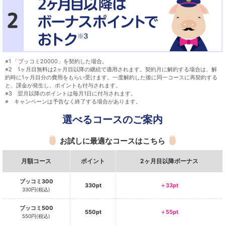
※1 「ブッコミ20000」を契約した場合。
※2 1ヶ月目無料は2ヶ月目以降の継続で適用されます。契約月に解約する場合は、解
約時に1ヶ月目分の費用をもらい受けます。一度解約した後に同一コースに再契約する
と、課金が発生し、ポイントも付与されます。
※3 翌月以降のポイントは毎月1日に付与されます。
※ キャンペーンは予告なく終了する場合があります。
選べるコースのご案内
お試しに最適なコースはこちら
月額コース
ポイント
2ヶ月目以降ボーナス
ブッコミ300
330pt
＋33pt
330円(税込)
ブッコミ500
550pt
＋55pt
550円(税込)