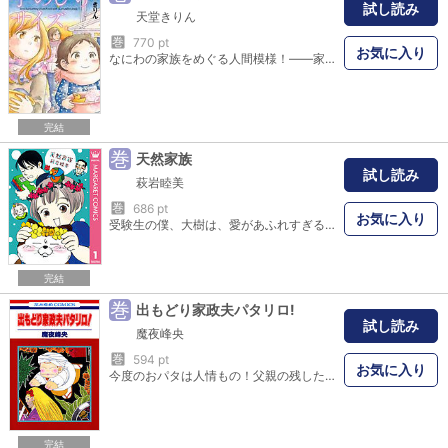
試し読み
天堂きりん
巻
770 pt
お気に入り
なにわの家族をめぐる人間模様！――家族の危うさ、難しさ、素晴らしさ。 うちにはおとうちゃんはいません。おかあちゃんは鬼ババみたいに怒るし、家にはお風呂がありません。でも、うちは幸せやと思います。大阪で暮らす人々を、あたたかな視線で描く感動作！
完結
巻
天然家族
試し読み
萩岩睦美
巻
686 pt
お気に入り
受験生の僕、大樹は、愛があふれすぎる父母や、すこしフシギで甘えん坊の妹やペットたちとの生活にうんざり。だけどホントは、そんなみんなが大好きなんだ…。
完結
巻
出もどり家政夫パタリロ!
試し読み
魔夜峰央
巻
594 pt
お気に入り
今度のおパタは人情もの！父親の残した借金を返すため、再びかっぽう着に身を包んだおパタ。それなのに、借金のことも忘れて(？)お客様のためにひと肌脱ぎます！
完結