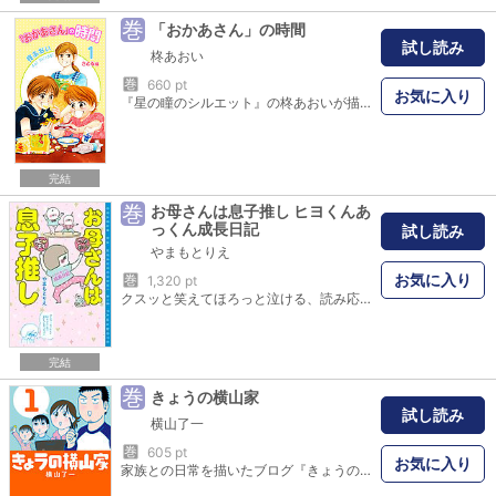
巻
「おかあさん」の時間
試し読み
柊あおい
巻
660 pt
お気に入り
『星の瞳のシルエット』の柊あおいが描く、愛情いっぱいの実録・子育てマンガ！第1巻は、泣き虫で几帳面、こだわりの強い次男・さとるくん編！「さとるがやるのっ！」長男・たけるくんへの競争心やエスカレートするこだわり。そこまでつきあってられないよ～！言葉のかけ方や躾の仕方に戸惑ったり反省したり…反抗期にお手上げつづきでも、やっぱりかわいいっ！！子育て中のママ＆パパ共感！プレママにも必見のエピソード満載です！
完結
巻
お母さんは息子推し ヒヨくんあ
っくん成長日記
試し読み
やまもとりえ
お気に入り
巻
1,320 pt
クスッと笑えてほろっと泣ける、読み応えたっぷりすぎて読み終わらない!? 子育て世代に絶大な人気を誇るイラストレーター、やまもとりえの子育てイラスト&コミックエッセイ第2弾！第1弾で壮絶な（！）登園拒否をしていた長男・ヒヨくん。やっと保育園にも慣れ、兄としての自覚も生まれ、ひと安心かと思いきや…… 今度は親離れに向かう子どもたちをさみしく思う母心よ…… そして、ゴリラに憧れる次男・あっくんの成長が止まらない!? 兄弟の成長の様子が多く語られる。凸凹コンビの兄弟との暮らしは意外と平和…!?
完結
巻
きょうの横山家
試し読み
横山了一
巻
605 pt
お気に入り
家族との日常を描いたブログ『きょうの横山家』が月間90万PV突破！ 夫婦で漫画家の横山了一による人気実録エッセイが待望の単行本化。