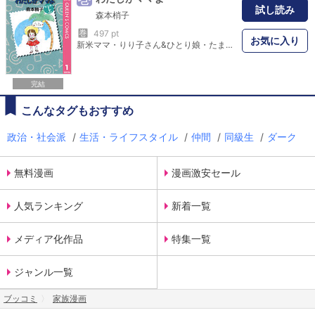
試し読み
森本梢子
巻
497 pt
お気に入り
新米ママ・りり子さん&ひとり娘・たまちゃんのスットコドッコイ親子が繰り広げる爆笑育児生活がここに完全復活!! 妊娠中夢みた「母と娘の平和な午後」がもろくも崩れる「育児は体力だ!!」、連載開始秘話「メイキング・オブわたしがママよ」他、全14編収録。
完結
こんなタグもおすすめ
政治・社会派
/
生活・ライフスタイル
/
仲間
/
同級生
/
ダーク
無料漫画
漫画激安セール
人気ランキング
新着一覧
メディア化作品
特集一覧
ジャンル一覧
ブッコミ
家族漫画