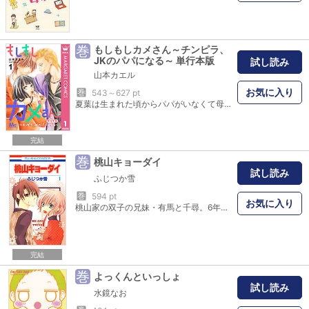
巻
もしもしカメさん～チンピラ、
JKのパパになる～ 単行本版
試し読み
山本カエル
お気に入り
巻
543～627 pt
夏葉は生まれた頃からパパがいなくて母子家庭で育った。ある日、ママが再婚相手を家に連れて来る。その人は出所して来たヤクザのような風貌で…!? 一方、付き合いたての夏葉の彼氏は初Hのことで頭がいっぱい…！ 色んな変化に戸惑いつつ夏葉は…!?
完結
巻
桃山キョーダイ
試し読み
ふじつか雪
巻
594 pt
お気に入り
桃山家の双子の兄妹・有馬と千尋。6年前、「16歳になったら真実を話す」という両親の話を聞いてしまった二人は、家族と血の繋がりがないのかもしれないという不安を抱えて暮らしてきた。しかし迎えた16歳の誕生日、思いもよらない衝撃的な真実を告げられて…!?
完結
巻
よっくんといっしょ
試し読み
水鏡なお