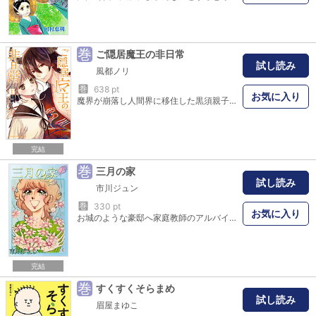
巻
ご隠居魔王の非日常
試し読み
風都ノリ
巻
638 pt
お気に入り
魔界が崩落し人間界に移住した黒須親子。父の魔王様は娘が大好きで、娘の為に真人間（本人談）に更正。しかし宿敵・勇者が娘の高校に転入してきて…？魔王と女子高生と勇者が紡ぐ、トライアングル・ラブコメディ！
完結
巻
三月の家
試し読み
市川ジュン
巻
330 pt
お気に入り
お城のような豪邸へ家庭教師のアルバイト面接にやってきた大原菜子(おおはら・なこ)は、爆発するかんしゃく玉や降りかかる小麦粉など悪質なイタズラで出迎えられる。そして母親が十年前に亡くなり、父親は多忙で家にいない若生(わこう)家で、長女・麻緒(まお)の家庭教師をする事になった菜子だったが、イタズラばかりの麻緒とその妹・亜里(あり)、不良少年の長男・晃(あきら)の様子と父親の態度が気になって……!?
完結
巻
すくすくそらまめ
試し読み
眉屋まゆこ