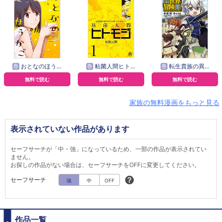
巻
おとなのほうかご
巻
粘菌人間ヒトモジ
巻
転生貴族の異世界冒険録
無料で読む
無料で読む
無料で読む
家族の無料漫画をもっと見る
表示されていない作品があります
セーフサーチが「中・強」になっているため、一部の作品が表示されてい
ません。
お探しの作品がない場合は、セーフサーチをOFFに変更してください。
セーフサーチ
強
中
OFF
作品一覧