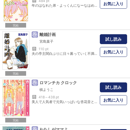
巻
484 pt
お気に入り
年のはなれた弟・よっくんになーなはめろめろ！ かまわれたくってしょーがないけど、オトナなよっくんは今日も超絶クールで…！？ ぷりぷり☆きゅんきゅん4コマストーリー！ 種村有菜先生をはじめ、超豪華作家陣によるゲスト執筆が！ 一体何の奇跡が…と編集部では大騒ぎでした。 本編とあわせて、そちらもお楽しみください！ ☆ゲスト作家一覧☆ 朝吹まり あまねみこ 市川るき 岡野小夏 樫の木ちゃん カナヘイ 込由野しほ 椎名あゆみ 種村有菜 春田なな はんざわかおり 藤原ゆか マキノ 持田あき 桃井すみれ （五十音順、敬称略）
完結
巻
離婚計画
試し読み
宮島葉子
巻
110 pt
お気に入り
夫の亭主関白ぶりに日々募っていく不満。離婚という2文字が頭をよぎるが離婚後の生活を思うと二の足を踏む。そんな時、百万という大金を勝手に通帳から引き出される事態が勃発。「オレの金だろ。食わせてもらってるくせにゴチャゴチャ言うな」という夫の言葉で離婚したいという思いは切実になるのだが…。※この作品はブラックショコラスキャンダルno.14に収録されています。重複購入にご注意ください。
完結
巻
ロマンチカ クロック
試し読み
槙ようこ
巻
418～438 pt
お気に入り
美人で人気者で元気いっぱいな杏花音と、頭が良くて動物好きでクールな蒼は双子の兄妹。同じ時に生まれ、同じ時間を過ごしてきたのに、すれ違ってばかり。そんな2人の止まっていた時間が、ようやく動き出して…!?
完結
巻
わたしがママよ