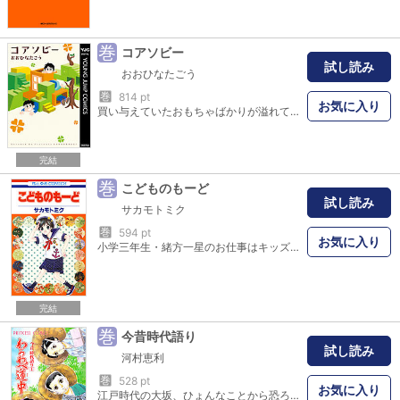
巻
コアソビー
試し読み
おおひなたごう
巻
814 pt
お気に入り
買い与えていたおもちゃばかりが溢れてた。けどある日、自分の考えた遊びが、息子・エイゴウに大ヒットした。その時から、ぼくはコアソビーに目覚めた──。
完結
巻
こどものもーど
試し読み
サカモトミク
巻
594 pt
お気に入り
小学三年生・緒方一星のお仕事はキッズモデル！ミュージシャンで一星にベタ甘なパパ＆パワフルなママに囲まれて、雑誌にファッションショーにと大忙し！ 元気に頑張る一星だけど悩み事もあって!? 超ラブリー☆キッズ・モデルコメディ新登場！
完結
巻
今昔時代語り
試し読み
河村恵利
巻
528 pt
お気に入り
江戸時代の大坂、ひょんなことから恐ろしい事件にまきこまれてしまった商家のぼん・庄介たち三人組は…!? 表題作「わらわべ道中」のほか、「わらわべ往来」「わらわべ送り火」「反魂指南(はんごんしなん)」「ひなの川」を収録。