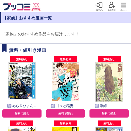
【家族】おすすめ漫画一覧
「家族」のおすすめ作品をお届けします！
無料・値引き漫画
無料あり
無料あり
無料あり
巻
ぬらりひょんの孫 モノクロ版
巻
甘々と稲妻
巻
蟲師
無料で読む
無料で読む
無料で読む
無料あり
無料あり
無料あり