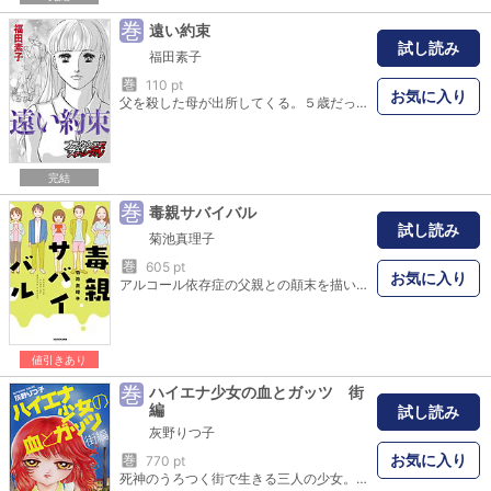
巻
遠い約束
試し読み
福田素子
巻
110 pt
お気に入り
父を殺した母が出所してくる。５歳だった娘は17歳。母親と会うことを切望するが、その心の底にあるのは…思慕ではなく、憎しみだった…。※この作品はブラックショコラスキャンダルno.9に収録されています。重複購入にご注意ください。
完結
巻
毒親サバイバル
試し読み
菊池真理子
巻
605 pt
お気に入り
アルコール依存症の父親との顛末を描いた「酔うと化け物になる父がつらい」で 世に衝撃と共感をもたらした菊池真理子さんが 今度は毒親から生還した10人を取材してコミックにまとめました。 菊池さん自身も含めて登場する、有名無名の11人の人々が 親から受けた傷はみんな違います。 アルコール依存症の親、暴言と暴力の親、価値観を一方的に押し付ける親、 果てしなくお金をむしりとる親、そんな状況を見て見ぬふりする親……。 その体験談は赤裸々。 毒親に育てられた子どもたちにとっての最大の悲劇は、 「家族ってこんなもの」「これが当たり前」と思いながら育ち、 自分が悪い、自分がヘンだとの想いから逃れられないこと。 大人になってからは「連鎖」におびえること。 本書は、親と同じ道を選ばないために、全身、全力でサバイバルしていく11人のさまを、 リアルにコミック化した、コミックだからなしえた作品です。 本書が、傷を負って生きてきた人たちが、傷を負い続けないヒントとなりますように……。 【以下、はじめにより】 「どんな親でも子どもを愛してるんだから」 とか 「育ててくれた親に感謝しなよ」 とか 「親と不仲のヤツはヤバい」 とか 「親を捨てるなんて不孝者」 とかとか。 そんなバカなこと、言わない世の中にしたい。 本当は、愛で満ちた天国のような家ばかりになるのが理想だけど、それがムリなら。 あの子が大人になった時、あたり前のように、親から逃げるって選択ができる世の中に。 逃げてから、さらに傷つけられたりしない世の中に。 それが私たち元子どもの、できることかなと思います。 菊池真理子
値引きあり
巻
ハイエナ少女の血とガッツ 街
編
試し読み
灰野りつ子
お気に入り
巻
770 pt
死神のうろつく街で生きる三人の少女。子供たちは遊ぶことよりも生きることに必死だった。夫が失踪したことから味が崩壊してしまったラーメン屋「ナナ」に現れた黒服の料理人から、街の地獄が始まろうとしている……。