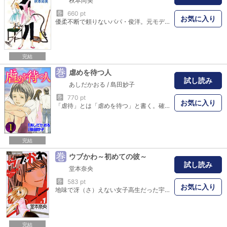
秋本尚美
巻
660 pt
お気に入り
優柔不断で頼りないパパ・俊洋。元モデルでエネルギッシュなママ・菜摘。そして要領のいい幼稚園児・梨花。３人家族の野火止家は今日も波瀾万丈、人生七転び八起きで…！？
完結
巻
虐めを待つ人
試し読み
あしだかおる
/
島田妙子
巻
770 pt
お気に入り
「虐待」とは「虐めを待つ」と書く。確かに幼い日の私は、「これで今日の分が終わる……」と、どこかで虐待を待っていたかもしれない──。妙子は二人の兄と父と、裕福ではないながらも楽しく暮らしていた。父の不在中自宅が火事になったことで子供たちは児童養護施設に預けられる。その後、父は見知らぬ女の人を「新しいお母さん」として紹介し、新生・島田家の生活がスタートするが──？ 虐待防止講師として活動する島田妙子自身の体験をもとに綴る本当にあったある家族の物語!!
完結
巻
ウブかわ～初めての彼～
試し読み
堂本奈央
巻
583 pt
お気に入り
地味で冴（さ）えない女子高生だった宇理（うり）にある日突然、3人の兄弟ができちゃった！！しかも彼らは全員が、揃（そろ）いも揃って超美男子！？そんな兄弟達に囲まれた、宇理の初めての恋の行方は…！？大人気連載、待望の第1巻！！
完結