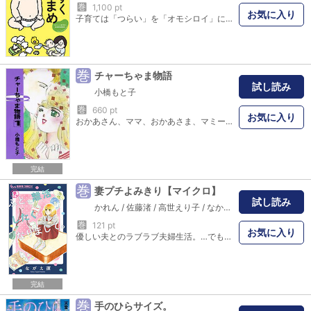
巻
1,100 pt
お気に入り
子育ては「つらい」を「オモシロイ」に変換できる！ 「あ～、わかる（笑）」とママから共感の声続出。かわいいのにおっさんくさい息子の子育て奮闘漫画が待望の書籍化！ 育児疲れの心をゆるっとほぐします。
巻
チャーちゃま物語
試し読み
小橋もと子
巻
660 pt
お気に入り
おかあさん、ママ、おかあさま、マミー……母にもいろいろあるけれど、私「チャーちゃま」になる！！新米主婦とその家族が繰り広げる愛と感動を描いた作品。
完結
巻
妻プチよみきり【マイクロ】
試し読み
かれん
/
佐藤渚
/
高世えり子
/
なかにしひろみ
/
ながえ直
巻
121 pt
お気に入り
優しい夫とのラブラブ夫婦生活。…でもさー、なんだか窮屈なんです。一人暮らしの時ってもっと自由じゃなかった？ 自由を取り戻すために妻がすることって…離婚活動＝離活！！！？ 「プチコミック」が総力をかけて、30代のオトナの漫画好きに贈る、読みきりシリーズ！！
完結
巻
手のひらサイズ。