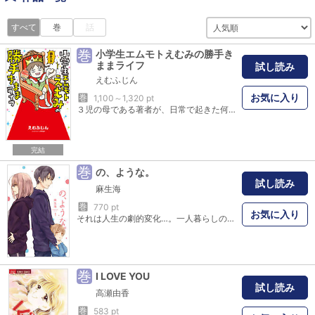
すべて
巻
話
巻
小学生エムモトえむみの勝手き
ままライフ
試し読み
えむふじん
お気に入り
巻
1,100～1,320 pt
３児の母である著者が、日常で起きた何気ない面白さに少しだけ脚色をして描く！ ５人家族のエムモト家。ツッコミかつ天然ボケの母、常識人枠だけど時々幼くなる父、ゲーム好きで斜に構えた長男、石集めが大好きな長女…。 その中でも特に末娘の小学生：えむみ がもつ破壊力は家族の中でもひときわ輝く！ 小学校低学年ならではの突拍子もないリアクションや独特の視点を持ち、 神様が愛らしさと小生意気さをちょうど良い塩梅で生み出したとしか思えないそのキャラ性は必見！ えむみはいったいどんな大人になっていくのか…。 誰もが親目線で暖かく見守りたくなる系コミックエッセイ！
完結
巻
の、ような。
試し読み
麻生海
巻
770 pt
お気に入り
それは人生の劇的変化…。一人暮らしの希夏帆の前に恋人・愁人が連れてきた二人の少年。二人は愁人の親戚で両親を失ったばかりの兄弟だという。希夏帆の家で生真面目な中学2年生の冬真、天真爛漫な5歳の春陽、そして愁人の4人は同居生活をすることに。戸惑う日々の中、彼らの新たな関係が始まる――。
巻
I LOVE YOU
試し読み
高瀬由香
巻
583 pt