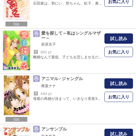
お気に入り
石田家は、和にい、哲ちゃん、虹子、泰助にお父さんの5人家族。虹子は兄弟の世話で大いそがし。同級生の日下部くんに片思い中なんだけど……。
完結
巻
愛を探して～私はシングルマザ
ー～
試し読み
萩原京子
お気に入り
巻
660 pt
離婚なんて最低、子どもを悲しませるだけ。私はどんなことがあっても離婚しないから――そう思って結婚したはずなのに…。両親が離婚して寂しい思いをしてきた歩美は、愛に満ち足りた自分の居場所を探していた。一人立ちしをして交際相手とデキ婚、幸せな家庭を作るはずが夫は身重の妻をよそに恋人を作って出て行ってしまう。またひとり残された歩美に手を差し伸べたのは…？ シングルマザーとして力強く生きていこうとする女性とその家族との風景を切実にあたたかく描き出す感動ストーリー集。
巻
アニマル♂ジャングル
試し読み
椎葉ナナ
巻
484 pt
お気に入り
母親の再婚が決まって、いきなり美形3人兄弟 周(あまね)・碧(みどり)・眸(ひとみ)と一緒に暮らすことになっちゃった澄(すみ)。幸せ家族生活を思い描いてたのに家庭内は野獣(アニマル)たちの無法地帯! 毎日がキケンとの戦いで…!? キュートなよみきり4編+描きおろし番外編を収録。椎葉ナナ珠玉の短編集! ●収録作品/アニマル♂ジャングル/最強ヴィーナス/極上美男子パラドクス/おしゃべりなSympathy/裏アニマル♂ジャングル
完結
巻
アンサンブル
試し読み