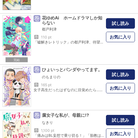
巻
花ゆめAi ホームドラマしか知
らない
試し読み
都戸利津
お気に入り
巻
110 pt
「嘘解きレトリック」の都戸利津、待望の新連載！ 小６の夏休み、2人暮らしの父親から家を出るように言われた怜央。再婚した母を頼って、義理の兄と初めて対面することになった怜央の前に現れたのは…？（38Ｐ）(この作品はウェブ・マガジン：花ゆめAi Vol.17に収録されています。重複購入にご注意ください。)
完結
巻
ひょいっとパンダやってます。
試し読み
のもまりの
巻
165 pt
お気に入り
女子高生だったはずなのに目覚めたら…――パンダでした。通学途中、歩道橋の上から“なにか”を見下ろすイケメン男子高校生に見とれていると歩きスマホをしているラッパーみたいな不良にぶつかられてしまいピンチ！と思いきやキレた不良はイケメンに八つ当たり。そんな中、なんとイケメンは華麗な投げ技で不良をやっつけてしまう。無言で立ち去るイケメン。「さっき何見てたんだろ」イケメンの見ていたものが気になり橋から身を乗り出すがそのはずみでなんと橋から落ちてしまい――！？【恋するソワレ】 この作品は「恋するソワレ」2018年Vol．10に収録されています。
巻
腐女子な私が、母親に!?
試し読み
なきり
巻
1,100 pt
お気に入り
「痛みはBL妄想で乗り切る！」「胎教はゲーム音楽のオーケストラ♪」「安定期なら、同人イベントに行ける…？」いきなり妊娠（リアル）に直面した腐女子の、あたふた妊婦1年生日記！