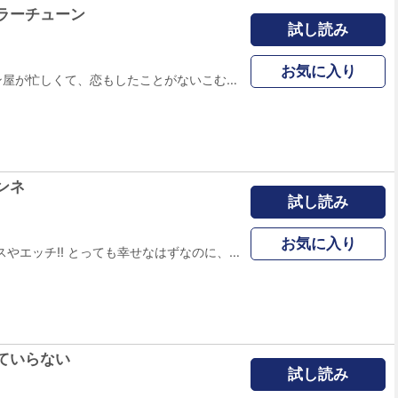
ラーチューン
試し読み
お気に入り
姉と2人で営むパン屋が忙しくて、恋もしたことがないこむぎ。ある日、朝帰りする隣のビルのバンドマン･煌人(きらと)と出会う。いじわる……だけど時々やさしくって甘くなる煌人に、こむぎが胸の奥にしまっていた｢女の子｣が目覚めて……!? オトナでクールな煌人が、こむぎだけに超甘くって……こんなんじゃ心臓もたないよっ! 大ヒットコミック｢世界の端っことあんずジャム｣の桐島りら、待望の最新作!!
ンネ
試し読み
お気に入り
大好きな人とのキスやエッチ!! とっても幸せなはずなのに、ワカラナイこともたくさんあって……!? 男はやっぱりナマでしたい? 女のコだって浮気したい? イクってなに? でも、本当に大切なのは2人のキ･モ･チ? 恋人たちのHなホンネがいっぱい、全6編の爆笑コメディー!! 驚愕(きょうがく)の描き下ろしおまけまんがも同時収録!!
ていらない
試し読み