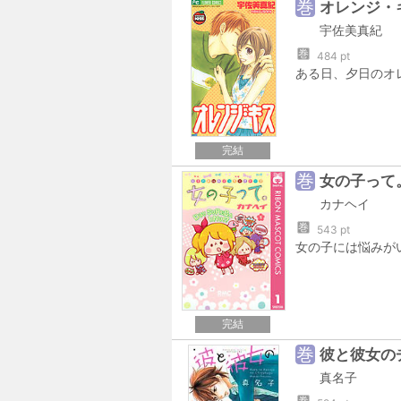
巻
オレンジ・
宇佐美真紀
巻
484 pt
完結
巻
女の子って
カナヘイ
巻
543 pt
完結
巻
彼と彼女の
真名子
巻