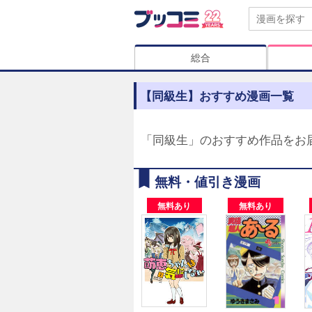
総合
【同級生】おすすめ漫画一覧
「同級生」のおすすめ作品をお
無料・値引き漫画
無料あり
無料あり