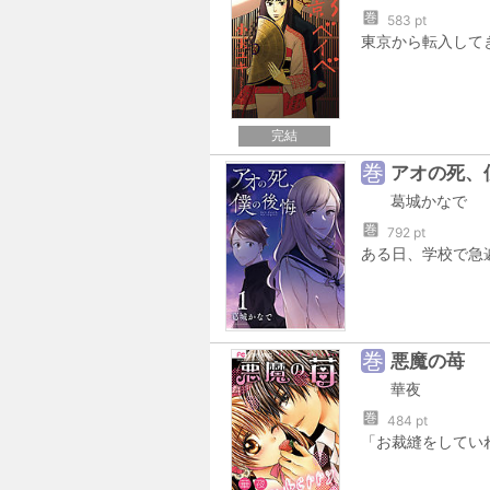
巻
583 pt
完結
巻
アオの死、
葛城かなで
巻
792 pt
巻
悪魔の苺
華夜
巻
484 pt