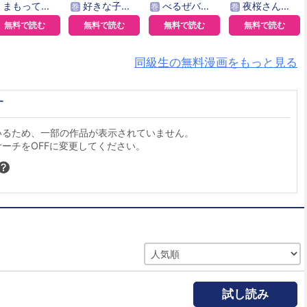
まもって守護月天！ 解封の章
好きな子がめがねを忘れた
べるぜバブ モノクロ版
夜桜さんちの大作戦
巻
巻
巻
無料で読む
無料で読む
無料で読む
無料で読む
同級生の無料漫画をもっと見る
す
いるため、一部の作品が表示されていません。
ーチをOFFに変更してください。
試し読み