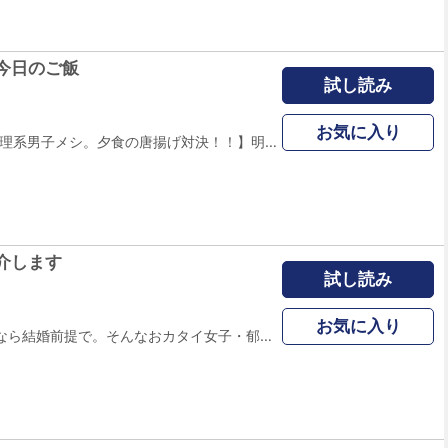
今日のご飯
試し読み
お気に入り
【ずぼら女メシVS理系男子メシ。夕食の唐揚げ対決！！】明るく元気な田舎ガールのアレンジいっぱいお手軽料理。生真面目メガネくんの基本を押さえた定番料理。どっちも美味しい！――「レシピ通りに作ってんの？ マジメだねー！！」大学進学のため、石川県から上京してきた文絵（あやえ）。彼女の特技はアイディア満載のズボラ飯！今日も大きなひとりごとでクッキングレポ始めまーす☆ 一方、隣室に住む理一（りいち）は頭を抱えていた。物静かなイケメンくんは、薄い壁から漏れる隣人・文絵の意味不明な言動に今日もしかめっ面。しかし彼女の美味しそうな調理実況にだんだん興味が出てきて…。 正反対のふたりが“食”で繋がる楽しいデイリーライフ。
介します
試し読み
お気に入り
おつきあいをするなら結婚前提で。そんなおカタイ女子・郁だけど、学校イチのモテイケメン・七瀬くんにいきなりプロポーズされちゃった!会話どころか挨拶すらしたことのない彼からの「俺の嫁」宣言に、郁はパニック、周囲は嫉妬の嵐…。これっていったい何ゴト!? ポップでキュートな嫁コメディ「俺嫁(オレヨメ)」と番外編のほか、等身大の青春ラブがぎゅ～っとつまった短編集です。