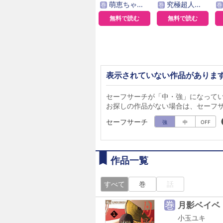
萌恵ちゃんは気にしない
究極超人あ～る
巻
巻
巻
無料で読む
無料で読む
表示されていない作品がありま
セーフサーチが「中・強」になって
お探しの作品がない場合は、セーフサ
セーフサーチ
強
中
OFF
作品一覧
すべて
巻
話
巻
月影ベイベ
小玉ユキ