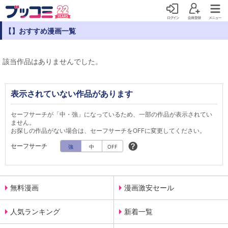
【】おすすめ漫画一覧
該当作品はありませんでした。
表示されていない作品があります
セーフサーチが「中・強」になっているため、一部の作品が表示されてい
ません。
お探しの作品がない場合は、セーフサーチをOFFに変更してください。
セーフサーチ
強
中
OFF
無料漫画
漫画激安セール
人気ランキング
新着一覧